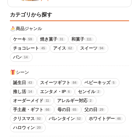
カテゴリから探す
商品ジャンル
ケーキ
焼き菓子
和菓子
59
31
111
チョコレート
アイス
スイーツ
45
62
94
パン
14
シーン
誕生日
スイーツギフト
ベビーキッズ
43
84
5
推し活
エンタメ・IP
センイル
14
6
2
オーダーメイド
アレルギー対応
11
2
手土産・ギフト
母の日
父の日
66
65
29
クリスマス
バレンタイン
ホワイトデー
92
52
46
ハロウィン
20