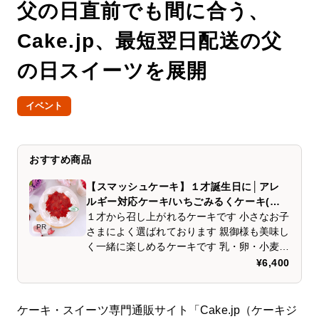
父の日直前でも間に合う、
Cake.jp、最短翌日配送の父
の日スイーツを展開
イベント
おすすめ商品
【スマッシュケーキ】１才誕生日に│アレ
ルギー対応ケーキ/いちごみるくケーキ(４
号)乳卵小麦不使用
１才から召し上がれるケーキです 小さなお子
PR
さまによく選ばれております 親御様も美味し
く一緒に楽しめるケーキです 乳・卵・小麦不
使用 いちごみるくのやさしい甘さのバースデ
¥6,400
ーケーキ ふんわりとした米粉スポンジに、
やさしい甘さの豆乳クリーム。 そこに甘酸っ
ぱいいちごを合わせ、表面にはいちごジュレ
ケーキ・スイーツ専門通販サイト「Cake.jp（ケーキジ