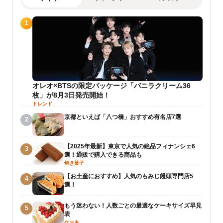
1
オレオ×BTSの限定パッケージ「バニラクリーム36
枚」が8月3日発売開始！
トレンド
京都といえば「八つ橋」おすすめ有名店7選
2
【2025年最新】東京で人気の絶品フィナンシェ6
3
選！通販で購入できる商品も
焼き菓子
【お土産におすすめ】人気のもみじ饅頭専門店5
4
選！
もう迷わない！人数ごとの最適なケーキサイズ早見
5
表
ケーキ