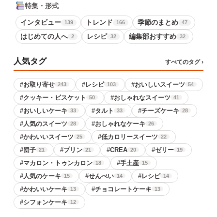
特集・形式
インタビュー
トレンド
季節のまとめ
139
166
47
はじめての人へ
レシピ
編集部おすすめ
2
32
32
人気タグ
すべてのタグ ›
#
お取り寄せ
#
レシピ
#
おいしいスイーツ
243
103
54
#
クッキー・ビスケット
#
おしゃれなスイーツ
50
41
#
おいしいケーキ
#
タルト
#
チーズケーキ
33
33
28
#
人気のスイーツ
#
おしゃれなケーキ
28
26
#
かわいいスイーツ
#
低カロリースイーツ
25
22
#
団子
#
プリン
#
CREA
#
ゼリー
21
21
20
19
#
マカロン・トゥンカロン
#
手土産
18
15
#
人気のケーキ
#
せんべい
#
レシピ
15
14
14
#
かわいいケーキ
#
チョコレートケーキ
13
13
#
シフォンケーキ
12