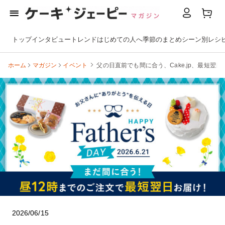
トップ
インタビュー
トレンド
はじめての人へ
季節のまとめ
シーン別
レシ
ホーム
マガジン
イベント
父の日直前でも間に合う、Cake.jp、最短翌
2026/06/15