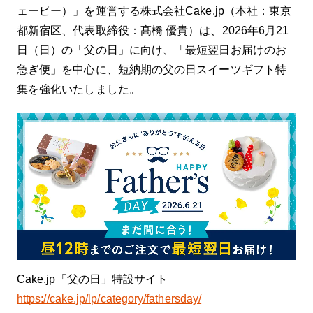
で固めております 甘さ控えめで胃もたれしに
ェーピー）」を運営する株式会社Cake.jp（本社：東京
くく豆乳クリームも軽やかに仕上げておりま
都新宿区、代表取締役：髙橋 優貴）は、2026年6月21
す 乳・卵・小麦を使用せずに仕上げているた
め、 食物アレルギーをお持ちの方でも 安心
日（日）の「父の日」に向け、「最短翌日お届けのお
してお召し上がりいただけます。 お誕生日や
急ぎ便」を中心に、短納期の父の日スイーツギフト特
大切な記念日を 【このケーキが生まれた理
集を強化いたしました。
由】 はじめまして、「アレルギーケーキあん
しん」オーナーの樋口です。 実は私自身、幼
い頃に乳卵ナッツ類の食物アレルギーがあ
り、 食べ物に対して自由に食べられなかった
経験があります。 まわりの子たちが当たり前
のように食べているケーキを、 自分だけ我慢
しなければいけない。 その寂しさや悔しさ
は、今でも忘れることができません。 だから
こそ私は、 「同じ想いをする子をひとりでも
減らしたい」 「アレルギーがあっても普通の
ケーキと遜色ないレベルで提供したい」 そう
思い、このお店を始めました。 何度も何度も
試行錯誤を重ねてようやく自信をもって全国
Cake.jp「父の日」特設サイト
各地へお届けしております ケーキは、ただの
スイーツではなく “思い出をつくる存在”だと
https://cake.jp/lp/category/fathersday/
思っています。 このケーキが、大切な1日を