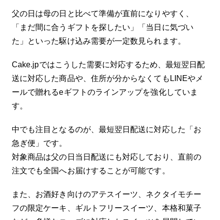
笑顔で過ごすきっかけになれば嬉しいです。
父の日は母の日と比べて準備が直前になりやすく、
こんな方におすすめ ・食物アレルギーがある
「まだ間に合うギフトを探したい」「当日に気づい
お子さま ・家族みんなで同じケーキを食べた
い方 ・安心できる誕生日ケーキを探している
た」といった駆け込み需要が一定数見られます。
方 ・グルテンフリーのケーキ 【おいしい召
し上がり方】 冷蔵庫で約8時間ゆっくり解凍
Cake.jpではこうした需要に対応するため、最短翌日配
していただくと美味しく召し上がれます 解凍
送に対応した商品や、住所が分からなくてもLINEやメ
後は賞味期限に関わらず、できるだけ早めに
お召し上がりください。
ールで贈れるeギフトのラインアップを強化していま
す。
中でも注目となるのが、最短翌日配送に対応した「お
急ぎ便」です。
対象商品は父の日当日配送にも対応しており、直前の
注文でも全国へお届けすることが可能です。
また、お酒好き向けのアテスイーツ、ネクタイモチー
フの限定ケーキ、ギルトフリースイーツ、本格和菓子