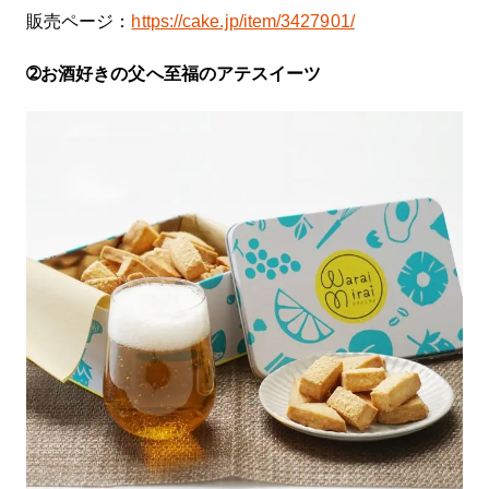
販売ページ：
https://cake.jp/item/3427901/
➁お酒好きの父へ至福のアテスイーツ