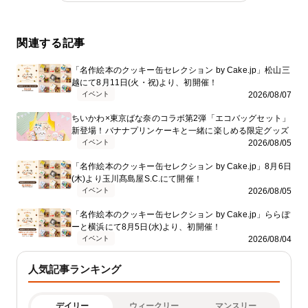
関連する記事
「名作絵本のクッキー缶セレクション by Cake.jp」松山三
越にて8月11日(火・祝)より、初開催！
イベント
2026/08/07
ちいかわ×東京ばな奈のコラボ第2弾「エコバッグセット」
新登場！バナナプリンケーキと一緒に楽しめる限定グッズ
イベント
2026/08/05
「名作絵本のクッキー缶セレクション by Cake.jp」8月6日
(木)より玉川髙島屋S.C.にて開催！
イベント
2026/08/05
「名作絵本のクッキー缶セレクション by Cake.jp」ららぽ
ーと横浜にて8月5日(水)より、初開催！
イベント
2026/08/04
人気記事ランキング
デイリー
ウィークリー
マンスリー