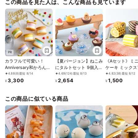
この商品を見た人は、こんな商品も見ています
PR
カラフルで可愛い！
【夏バージョン】ねこみ
《Aセット》ミ
Anniversary和かろん。
にタルトセット 9個入
ケーキ ミックス
～ 6個セット2026
お中元 2026
ト5種
4.88
(8)
最短 8/14
4.69
(124)
最短 8/13
4.82
(38)
最短 8/12
3,300
2,654
1,500
¥
¥
¥
この商品に似ている商品