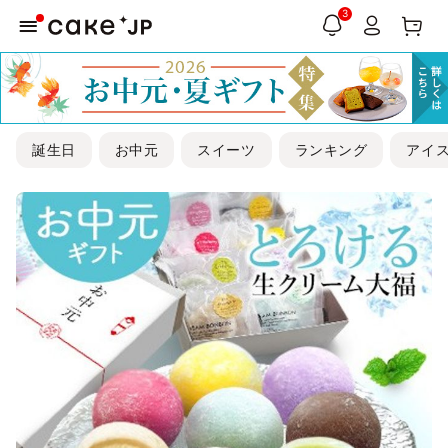
3
誕生日
お中元
スイーツ
ランキング
アイ