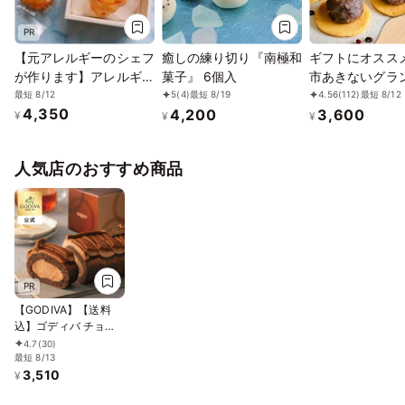
PR
【元アレルギーのシェフ
癒しの練り切り『南極和
ギフトにオスス
が作ります】アレルギー
菓子』 6個入
市あきないグラ
対応くまちゃんマドレー
秀賞受賞!!～ メ
最短 8/12
5
(4)
最短 8/19
4.56
(112)
最短 8/12
4,350
4,200
3,600
ヌ6個入り／乳卵小麦不
人気の生どら焼き
¥
¥
¥
使用／ヴィーガン／グル
イーツ～「和か
テンフリー
6個入りお中元20
人気店のおすすめ商品
PR
【GODIVA】【送料
込】ゴディバ チョコ
レートロールケーキ
4.7
(30)
お中元2026
最短 8/13
3,510
¥