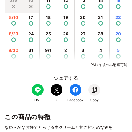
8/9
10
11
12
13
14
15
✕
✕
⭘
⭘
⭘
⭘
⭘
8/16
17
18
19
20
21
22
⭘
⭘
⭘
⭘
⭘
⭘
⭘
8/23
24
25
26
27
28
29
⭘
⭘
⭘
⭘
⭘
⭘
⭘
8/30
31
9/1
2
3
4
5
⭘
⭘
⭘
⭘
⭘
⭘
⭘
PM=午後のみ配達可能
9/6
7
8
9
10
11
12
⭘
⭘
⭘
⭘
⭘
⭘
⭘
シェアする
9/13
14
15
16
17
18
19
⭘
⭘
⭘
⭘
⭘
⭘
⭘
9/20
21
22
23
24
25
26
LINE
X
Facebook
Copy
⭘
⭘
⭘
⭘
⭘
⭘
⭘
この商品の特徴
9/27
28
29
30
10/1
2
3
⭘
⭘
⭘
⭘
⭘
⭘
⭘
なめらかなお餅でとろける生クリームと甘さ控えめな餡を