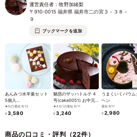
11/29
30
12/1
2
3
4
5
運営責任者：牧野加緒梨
⭘
⭘
⭘
⭘
⭘
⭘
⭘
〒910-0015
福井県
福井市二の宮３－３８－
12/6
7
8
9
10
11
12
９
⭘
⭘
⭘
⭘
⭘
⭘
⭘
ブックマークを追加
12/13
14
15
16
17
18
19
⭘
⭘
⭘
⭘
⭘
⭘
⭘
12/20
21
22
23
24
25
26
⭘
⭘
⭘
⭘
⭘
⭘
⭘
12/27
28
29
30
31
1/1
2
⭘
⭘
⭘
⭘
⭘
⭘
⭘
1/3
4
5
6
7
8
9
⭘
⭘
⭘
⭘
⭘
⭘
⭘
あんみつ水羊羹セット
魅惑のザッハトルテ 4
うまくいくバウム
5個入
号(cake0051) お中元
ヘン
1/10
11
12
13
14
15
16
（anmitsu102kp）
2026
最短 8/11
5
(2)
最短 8/12
4.5
(12)
最短 8/11
⭘
⭘
⭘
⭘
⭘
⭘
⭘
2,980
3,580
3,240
¥
¥
¥
1/17
18
19
20
21
22
23
⭘
⭘
⭘
⭘
⭘
⭘
⭘
商品の口コミ・評判（22件）