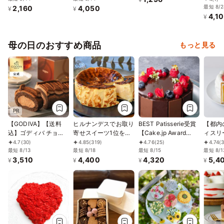
最短 8/2
2,160
4,050
¥
¥
4,1
¥
母の日のおすすめ商品
もっと見る
PR
【GODIVA】【送料
ヒルナンデスでお取り
BEST Patisserie受賞
【都内
込】ゴディバ チョコ
寄せスイーツ1位を獲
【Cake.jp Award
ィスリ
レートロールケーキ
得！誕生日に 熟成で
2026 ー誕生日ケーキ
ーヴ】
4.7
(30)
4.85
(319)
4.76
(25)
4.74
(
お中元2026
最短 8/13
旨味成分約2倍！グル
最短 8/18
部門ー】 【神戸洋藝
最短 8/15
ショー
最短 8/1
3,510
4,400
4,320
5,4
テンフリーの「熟成バ
菓子ボックサン】ショ
¥
¥
¥
¥
スクチーズケーキ」
コラ・フルール・レリ
誕生日プレゼント
ーフ 4号 誕生日