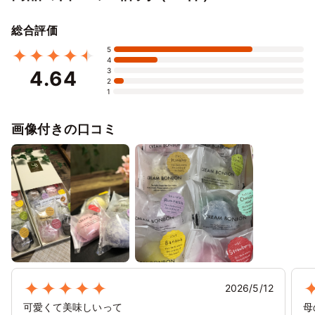
1/24
25
26
27
28
29
30
⭘
⭘
⭘
⭘
⭘
⭘
⭘
総合評価
1/31
2/1
2
3
4
5
6
5
⭘
⭘
⭘
⭘
⭘
✕
✕
4
3
4.64
2/7
8
9
10
11
12
13
2
1
✕
✕
✕
✕
✕
✕
✕
2/14
15
16
17
18
19
20
画像付きの口コミ
✕
✕
✕
✕
✕
✕
✕
2/21
22
23
24
25
26
27
✕
✕
✕
✕
✕
✕
✕
2/28
3/1
2
3
4
5
6
✕
✕
✕
✕
✕
✕
✕
3/7
8
9
10
11
12
13
✕
✕
✕
✕
✕
✕
✕
3/14
15
16
17
18
19
20
2026/5/12
✕
✕
✕
✕
✕
✕
✕
可愛くて美味しいって
母