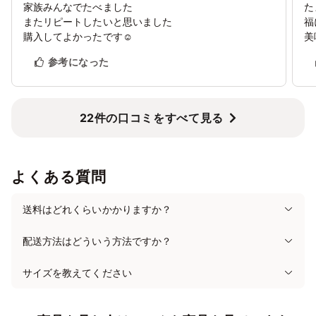
3/21
22
23
24
25
26
27
家族みんなでたべました
た
✕
✕
✕
✕
✕
✕
✕
またリピートしたいと思いました
福
購入してよかったです☺
美
3/28
29
30
31
4/1
2
3
✕
✕
✕
✕
✕
✕
✕
参考になった
22件の口コミをすべて見る
よくある質問
送料はどれくらいかかりますか？
配送方法はどういう方法ですか？
サイズを教えてください