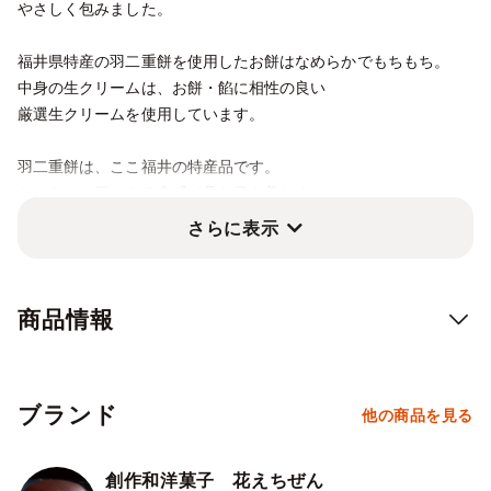
10/4
5
6
7
8
9
10
やさしく包みました。
⭘
⭘
⭘
⭘
⭘
⭘
⭘
福井県特産の羽二重餅を使用したお餅はなめらかでもちもち。
10/11
12
13
14
15
16
17
⭘
⭘
⭘
⭘
⭘
⭘
⭘
中身の生クリームは、お餅・餡に相性の良い
厳選生クリームを使用しています。
10/18
19
20
21
22
23
24
⭘
⭘
⭘
⭘
⭘
⭘
⭘
羽二重餅は、ここ福井の特産品です。
10/25
26
27
28
29
30
31
なめらかで腰のある食感で見た目も美しく
⭘
⭘
⭘
⭘
⭘
⭘
⭘
最高級の技術でお作りしております。
さらに表示
8種のフレーバーをお楽しみください。
11/1
2
3
4
5
6
7
⭘
⭘
⭘
⭘
⭘
⭘
⭘
8個入 各1個
11/8
9
10
11
12
13
14
商品情報
⭘
⭘
⭘
⭘
⭘
⭘
⭘
11/15
16
17
18
19
20
21
⭘
⭘
⭘
⭘
⭘
⭘
⭘
ブランド
他の商品を見る
11/22
23
24
25
26
27
28
⭘
⭘
⭘
⭘
⭘
⭘
⭘
創作和洋菓子 花えちぜん