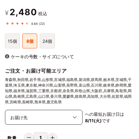
2,480
¥
税込
4.64
(22)
15個
8個
24個
ケーキの号数・サイズについて
ご注文・お届け可能エリア
青森県,秋田県,岩手県,山形県,宮城県,福島県,新潟県,群馬県,栃木県,茨城県,千
葉県,埼玉県,東京都,神奈川県,山梨県,長野県,富山県,石川県,岐阜県,静岡県,愛
知県,福井県,滋賀県,三重県,京都府,奈良県,和歌山県,大阪府,兵庫県,鳥取県,岡
山県,島根県,広島県,山口県,香川県,愛媛県,徳島県,高知県,大分県,佐賀県,福岡
県,宮崎県,長崎県,熊本県,鹿児島県
への最短お届け日は
8/11(火)
です
数量