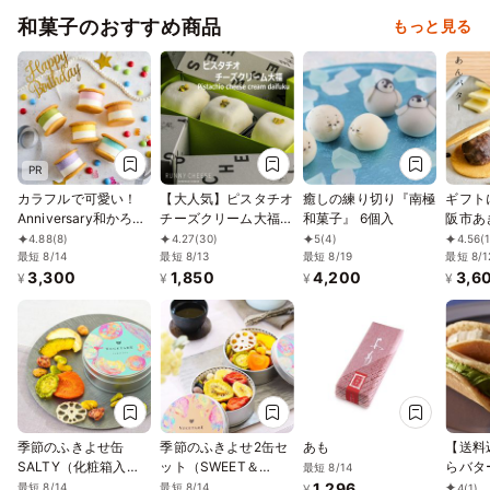
和菓子のおすすめ商品
もっと見る
PR
カラフルで可愛い！
【大人気】ピスタチオ
癒しの練り切り『南極
ギフト
Anniversary和かろ
チーズクリーム大福 3
和菓子』 6個入
阪市あ
ん。～ 6個セット
個入
リ優秀賞
4.88
(8)
4.27
(30)
5
(4)
4.56
(
2026
最短 8/14
最短 8/13
最短 8/19
ィアで
最短 8/1
3,300
1,850
4,200
3,6
き 和
¥
¥
¥
¥
かろん
中元20
季節のふきよせ缶
季節のふきよせ2缶セ
あも
【送料
SALTY（化粧箱入
ット（SWEET＆
らバタ
最短 8/14
り）
SALTY）化粧箱入り
8個入
1,296
最短 8/14
最短 8/14
4
(1)
¥