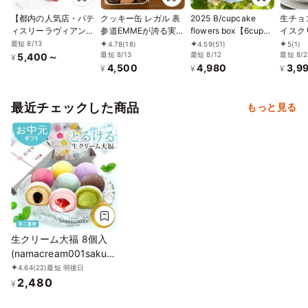
【都内の人気店・パテ
クッキー缶 レガル 表
2025 B/cupcake
生チョ
ィスリーラヴィアンレ
参道EMMEが誇る実力
flowers box【6cup
イスク
ーヴ】ハートのレッド
の一品
set box】/カップケー
号 15c
最短 8/13
4.78
(18)
4.59
(51)
5
(1)
ローズブーケケーキ5
最短 8/13
キ6個セット
最短 8/12
最短 8/2
5,400～
¥
4,500
4,980
3,9
号
¥
¥
¥
最近チェックした商品
もっと見る
生クリーム大福 8個入
(namacream001sakura)
お中元2026
4.64
(22)
最短 明後日
2,480
¥