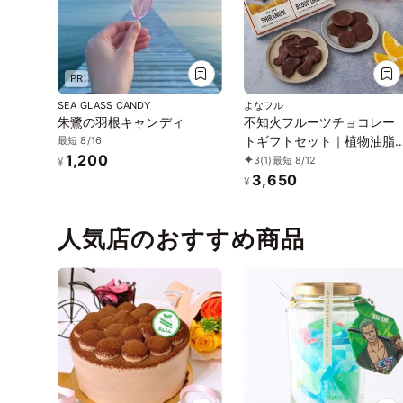
PR
SEA GLASS CANDY
よなフル
朱鷺の羽根キャンディ
不知火フルーツチョコレー
トギフトセット｜植物油脂
最短 8/16
1,200
不使用カカオ60％ダークチ
3
(1)
最短 8/12
¥
ョコレート 御中元 御歳暮 
3,650
¥
リスマス ホワイトデー
人気店のおすすめ商品