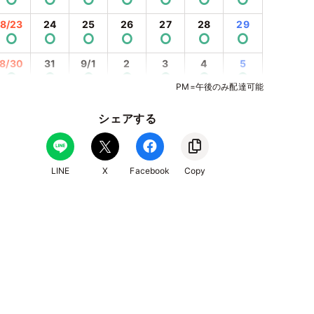
8/23
24
25
26
27
28
29
⭘
⭘
⭘
⭘
⭘
⭘
⭘
8/30
31
9/1
2
3
4
5
⭘
⭘
⭘
⭘
⭘
⭘
⭘
PM=午後のみ配達可能
9/6
7
8
9
10
11
12
⭘
⭘
⭘
⭘
⭘
⭘
⭘
シェアする
9/13
14
15
16
17
18
19
⭘
⭘
⭘
⭘
⭘
⭘
⭘
LINE
X
Facebook
Copy
9/20
21
22
23
24
25
26
⭘
⭘
⭘
⭘
⭘
⭘
⭘
9/27
28
29
30
10/1
2
3
⭘
⭘
⭘
⭘
⭘
⭘
⭘
10/4
5
6
7
8
9
10
⭘
⭘
⭘
⭘
⭘
⭘
⭘
10/11
12
13
14
15
16
17
⭘
⭘
⭘
⭘
⭘
⭘
⭘