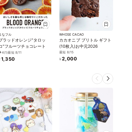
よなフル
WHOSE CACAO
WHOSE
ブラッドオレンジ"タロッ
カカオニブ ブリトル ギフト
カカオ
コ"フルーツチョコレート
(10枚入)お中元2026
(20
最短 8/15
最短 8/
4
(1)
最短 8/11
2,000
3,
1,350
¥
¥
¥