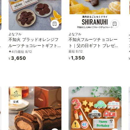
よなフル
よなフル
不知火 ブラッドオレンジフ
不知火フルーツチョコレー
ルーツチョコレートギフト
ト｜父の日ギフト プレゼン
セット｜国産 植物油脂不使
ト 植物油脂不使用カカオ
最短 8/12
4
(1)
最短 8/12
1,350
ク
用カカオ60％ダークチョコ
60％ダークチョコレート 御
3,650
¥
¥
レート 御中元 御歳暮 クリス
中元 御歳暮 クリスマス
マス ホワイトデー