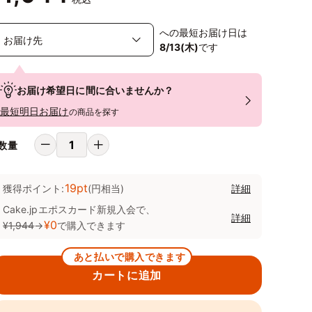
への最短お届け日は
8/13(木)
です
お届け希望日に間に合いませんか？
最短明日お届け
の商品を探す
数量
19pt
獲得ポイント:
(円相当)
詳細
Cake.jpエポスカード新規入会で、
詳細
¥0
¥1,944
→
で購入できます
あと払いで購入できます
カートに追加