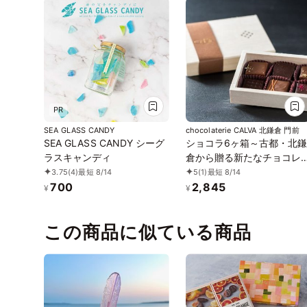
PR
SEA GLASS CANDY
chocolaterie CALVA 北鎌倉 門前
SEA GLASS CANDY シーグ
ショコラ6ヶ箱～古都・北
ラスキャンディ
倉から贈る新たなチョコレ
ートの世界～
3.75
(4)
最短 8/14
5
(1)
最短 8/14
700
2,845
¥
¥
この商品に似ている商品