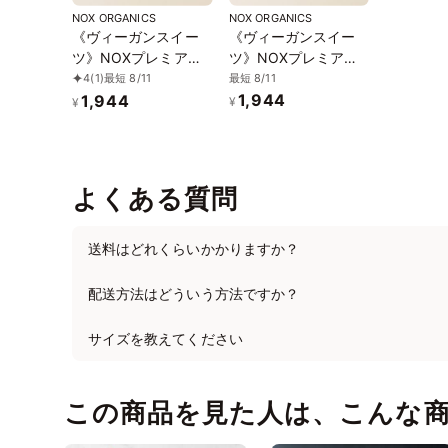
NOX ORGANICS
NOX ORGANICS
《ヴィーガンスイー
《ヴィーガンスイー
ツ》NOXプレミアム
ツ》NOXプレミアム
オーガニックチョコ
オーガニックチョコ
最短 8/11
4
(1)
最短 8/11
1,944
レートLove Editionク
レートLove Editionア
1,944
¥
¥
ランベリー12粒
ーモンド＆チアシー
ド12粒
よくある質問
送料はどれくらいかかりますか？
配送方法はどういう方法ですか？
サイズを教えてください
この商品を見た人は、こんな