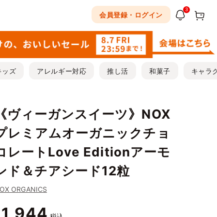
3
会員登録・ログイン
キッズ
アレルギー対応
推し活
和菓子
キャラ
《ヴィーガンスイーツ》NOX
プレミアムオーガニックチョ
コレートLove Editionアーモ
ンド＆チアシード12粒
OX ORGANICS
1,944
¥
税込