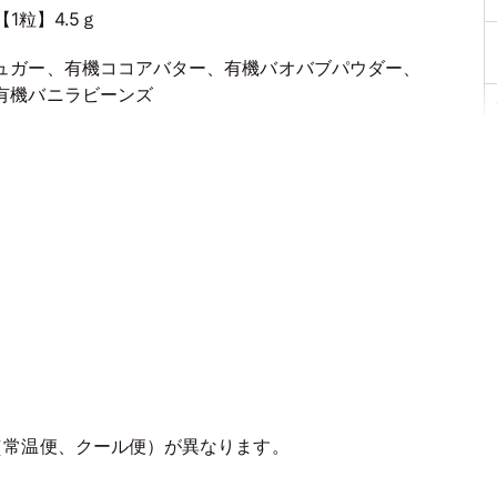
【1粒】4.5ｇ
ュガー、有機ココアバター、有機バオバブパウダー、
有機バニラビーンズ
（常温便、クール便）が異なります。