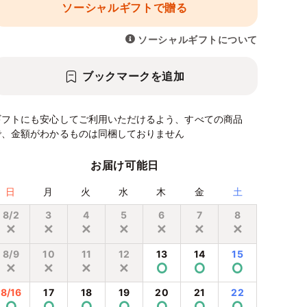
ソーシャルギフトで贈る
ソーシャルギフトについて
ブックマークを追加
ギフトにも安心してご利用いただけるよう、すべての商品
で、金額がわかるものは同梱しておりません
お届け可能日
日
月
火
水
木
金
土
8/2
3
4
5
6
7
8
✕
✕
✕
✕
✕
✕
✕
8/9
10
11
12
13
14
15
✕
✕
✕
✕
⭘
⭘
⭘
8/16
17
18
19
20
21
22
⭘
⭘
⭘
⭘
⭘
⭘
⭘