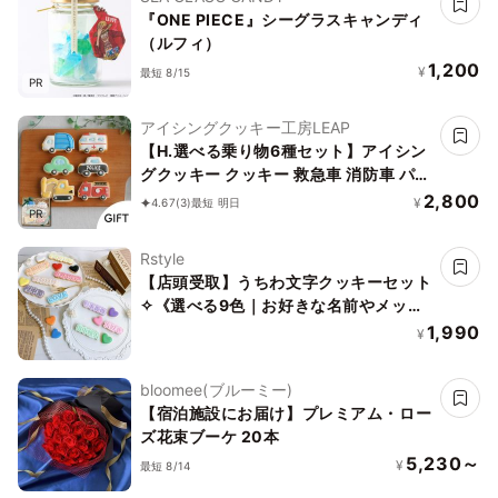
『ONE PIECE』シーグラスキャンディ
（ルフィ）
1,200
¥
最短 8/15
PR
アイシングクッキー工房LEAP
【H.選べる乗り物6種セット】アイシン
グクッキー クッキー 救急車 消防車 パト
カー 車 プチギフト ケーキデコレーショ
2,800
¥
4.67
(3)
最短 明日
PR
ン パトカー 男の子 誕生日 ケーキトッピ
ング かわいい お菓子
Rstyle
【店頭受取】うちわ文字クッキーセット
✧《選べる9色｜お好きな名前やメッセ
ージ｜小ハート2枚付♪》
1,990
¥
bloomee(ブルーミー)
【宿泊施設にお届け】プレミアム・ロー
ズ花束ブーケ 20本
5,230～
¥
最短 8/14