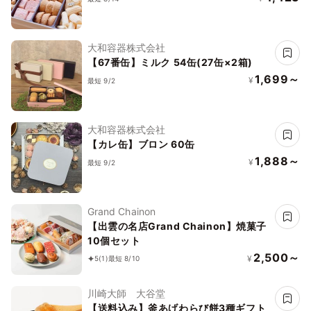
大和容器株式会社
【67番缶】ミルク 54缶(27缶×2箱)
1,699～
¥
最短 9/2
大和容器株式会社
【カレ缶】ブロン 60缶
1,888～
¥
最短 9/2
Grand Chainon
【出雲の名店Grand Chainon】焼菓子
10個セット
2,500～
¥
5
(1)
最短 8/10
川崎大師 大谷堂
【送料込み】釜あげわらび餅3種ギフト