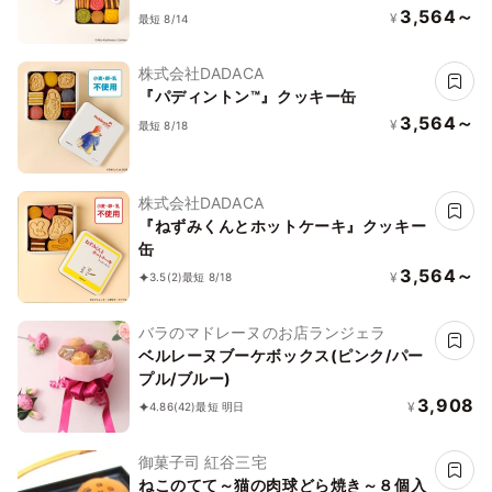
3,564～
¥
最短 8/14
株式会社DADACA
『パディントン™』クッキー缶
3,564～
¥
最短 8/18
株式会社DADACA
『ねずみくんとホットケーキ』クッキー
缶
3,564～
¥
3.5
(2)
最短 8/18
バラのマドレーヌのお店ランジェラ
ベルレーヌブーケボックス(ピンク/パー
プル/ブルー)
3,908
¥
4.86
(42)
最短 明日
御菓子司 紅谷三宅
ねこのてて～猫の肉球どら焼き～８個入