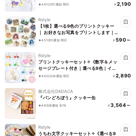
付き《イラストクッキー｜頂いた画像か
2,190
¥
4.61
(247)
最短 明日
らお作りします✧》
Rstyle
【1枚】選べる9色のプリントクッキー
｜ お好きなお写真をプリントします｜1
枚から注文OK！
590～
¥
4.51
(81)
最短 明日
Rstyle
プリントクッキーセット✧《数字＆メッ
セージプレート付き｜選べる9色｜イラ
スト｜写真｜キャラクター｜ケーキにの
2,890
¥
4.62
(224)
最短 明日
せるだけでオリジナルケーキの完成♪》
株式会社DADACA
『パンどろぼう』クッキー缶
3,564～
¥
4.63
(8)
最短 8/18
Rstyle
うちわ文字クッキーセット✧《選べる9