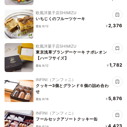
欧風洋菓子店SHIMIZU
いちじくのフルーツケーキ
2,376
¥
最短 8/12
欧風洋菓子店SHIMIZU
東京浅草ブランデーケーキ ナポレオン
【ハーフサイズ】
1,782
¥
最短 8/12
INFINI（アンフィニ）
クッキー3個とグランド６個の詰め合わ
せ
5,876
¥
最短 8/16
INFINI（アンフィニ）
フールセックアソートクッキー缶
4,423
¥
最短 8/14