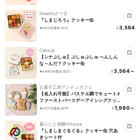
Sweetsさつき
『しまじろう』クッキー缶
3,564
¥
4.67
(6)
最短 8/22
Cake.jp
【シナぷしゅ】ぷしゅぷしゅ へんしん
な～んだ？クッキー缶
3,564～
¥
4.66
(29)
最短 8/22
お菓子工房アンドンカフェ
【名入れ可能】パステル調でキュート♪
ファーストバースデーアイシングクッキ
ーセット
1,980～
¥
4.67
(3)
最短 8/19
暮らしと発酵mitsuya
『しましまぐるぐる』クッキー缶 穴あ
きシート付