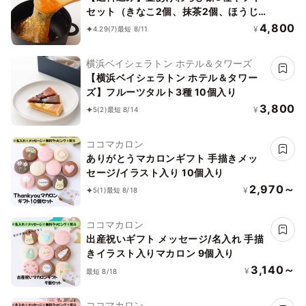
セット（きなこ2個、抹茶2個、ほうじ
茶2個）《コード２》
4,800
¥
4.29
(7)
最短 8/11
横浜ベイシェラトン ホテル＆タワーズ
【横浜ベイシェラトン ホテル＆タワー
ズ】フルーツタルト3種 10個入り
3,800
¥
5
(2)
最短 8/14
ココマカロン
ありがとうマカロンギフト 手描きメッ
セージ/イラスト入り 10個入り
2,970～
¥
5
(1)
最短 8/18
ココマカロン
出産祝いギフト メッセージ/名入れ 手描
きイラスト入りマカロン 9個入り
3,140～
¥
最短 8/18
ココマカロン