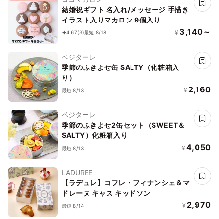
結婚祝ギフト 名入れ/メッセージ 手描き
イラスト入りマカロン 9個入り
3,140～
¥
4.67
(3)
最短 8/18
ベジターレ
季節のふきよせ缶 SALTY（化粧箱入
り）
2,160
¥
最短 8/13
ベジターレ
季節のふきよせ2缶セット（SWEET＆
SALTY）化粧箱入り
4,050
¥
最短 8/13
LADUREE
【ラデュレ】コフレ・フィナンシェ＆マ
ドレーヌ キャス キッドソン
2,970
¥
最短 8/14