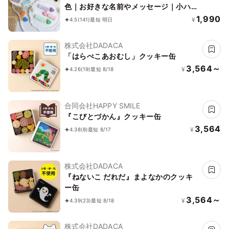
色｜お好きな名前やメッセージ｜小ハー
ト2枚付♪》
1,990
¥
4.5
(141)
最短 明日
株式会社DADACA
「はらぺこあおむし」クッキー缶
3,564～
¥
4.26
(19)
最短 8/18
合同会社HAPPY SMILE
『こびとづかん』クッキー缶
3,564
¥
4.38
(8)
最短 8/17
株式会社DADACA
『ねないこ だれだ』まよなかのクッキ
ー缶
3,564～
¥
4.39
(23)
最短 8/18
株式会社DADACA