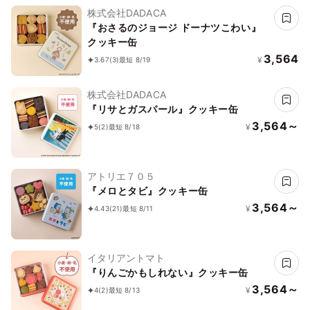
株式会社DADACA
『おさるのジョージ ドーナツこわい』
クッキー缶
3,564
¥
3.67
(3)
最短 8/19
株式会社DADACA
『リサとガスパール』クッキー缶
3,564～
¥
5
(2)
最短 8/18
アトリエ７０５
『メロとタビ』クッキー缶
3,564～
¥
4.43
(21)
最短 8/11
イタリアントマト
『りんごかもしれない』クッキー缶
3,564～
¥
4
(2)
最短 8/13