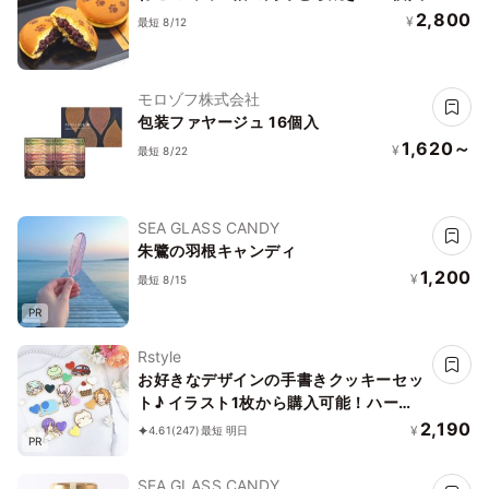
2,800
¥
最短 8/12
モロゾフ株式会社
包装ファヤージュ 16個入
1,620～
¥
最短 8/22
SEA GLASS CANDY
朱鷺の羽根キャンディ
1,200
¥
最短 8/15
PR
Rstyle
お好きなデザインの手書きクッキーセッ
ト♪ イラスト1枚から購入可能！ハート
付き《イラストクッキー｜頂いた画像か
2,190
¥
4.61
(247)
最短 明日
PR
らお作りします✧》
SEA GLASS CANDY