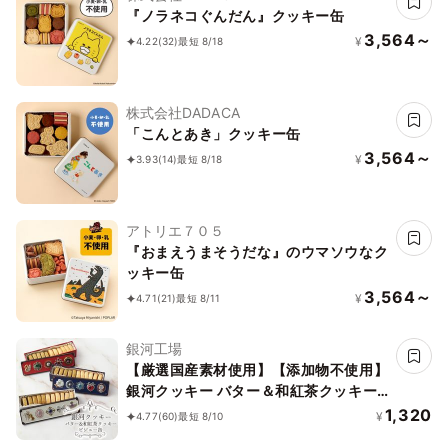
『ノラネコぐんだん』クッキー缶
3,564～
¥
4.22
(32)
最短 8/18
株式会社DADACA
「こんとあき」クッキー缶
3,564～
¥
3.93
(14)
最短 8/18
アトリエ７０５
『おまえうまそうだな』のウマソウなク
ッキー缶
3,564～
¥
4.71
(21)
最短 8/11
銀河工場
【厳選国産素材使用】【添加物不使用】
銀河クッキー バター＆和紅茶クッキー
ビジュー缶
1,320
¥
4.77
(60)
最短 8/10