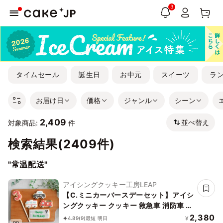
3
タイムセール
誕生日
お中元
スイーツ
ラ
お届け日
価格
ジャンル
シーン
2,409
並べ替え
対象商品:
件
検索結果(2409件)
"常温配送"
アイシングクッキー工房LEAP
【C.ミニカーバースデーセット】アイシ
ングクッキー クッキー 救急車 消防車 パ
トカー 車 プチギフト ケーキデコレーシ
2,380
¥
4.89
(9)
最短 明日
PR