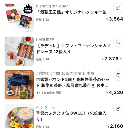
blanctigre〜due〜
「最強王図鑑」オリジナルクッキー缶
3,564
¥
最短 8/12
LADUREE
【ラデュレ】コフレ・フィナンシェ＆マ
ドレーヌ 12個入り
2,376～
¥
最短 8/14
創業明治年間 お茶の老舗 川本屋
自家製パウンド5個と高級静岡茶のセッ
ト 和染め茶缶・風呂敷包装付き お中元
2026
4,320
¥
4.33
(3)
最短 明日
ベジターレ
季節のふきよせ缶 SWEET（化粧箱入
り）
2,160
¥
最短 8/13