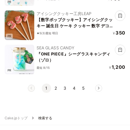
PR
アイシングクッキー工房LEAP
【数字ポップクッキー】アイシングクッ
キー 誕生日 ケーキ クッキー 数字 デコ
レーションケーキ オリジナルケーキ か
350
¥
5
(3)
最短 明日
PR
わいい お菓子 推し活 推しケーキ
SEA GLASS CANDY
『ONE PIECE』シーグラスキャンディ
（ゾロ）
1,200
¥
最短 8/15
PR
1
2
3
4
5
Cake.jpトップ
検索する