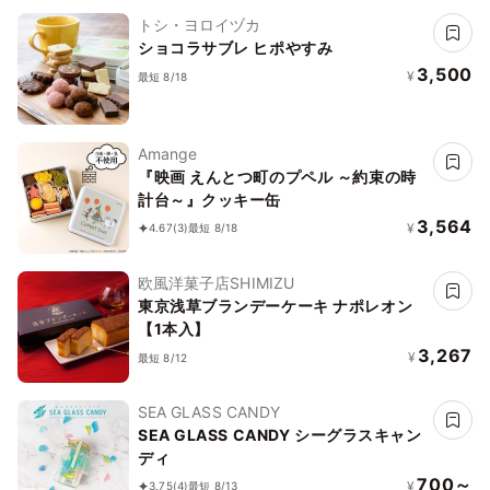
トシ・ヨロイヅカ
ショコラサブレ ヒポやすみ
3,500
¥
最短 8/18
Amange
『映画 えんとつ町のプペル ～約束の時
計台～』クッキー缶
3,564
¥
4.67
(3)
最短 8/18
欧風洋菓子店SHIMIZU
東京浅草ブランデーケーキ ナポレオン
【1本入】
3,267
¥
最短 8/12
SEA GLASS CANDY
SEA GLASS CANDY シーグラスキャン
ディ
700～
¥
3.75
(4)
最短 8/13