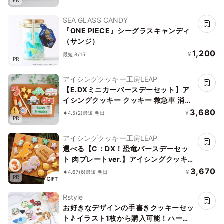
ョン パトカー 男の子 誕生日 ケーキトッ
ピング かわいい お菓子
SEA GLASS CANDY
『ONE PIECE』シーグラスキャンディ
（サンジ）
1,200
¥
最短 8/15
PR
アイシングクッキー工房LEAP
【E.DXミニカーバースデーセット】ア
イシングクッキー クッキー 救急車 消防
車 パトカー 車 プチギフト ケーキデコレ
3,680
¥
4.5
(2)
最短 明日
PR
ーション パトカー 男の子 誕生日 ケーキ
トッピング かわいい お菓子
アイシングクッキー工房LEAP
選べる【C：DX！恐竜バースデーセッ
ト 肉プレートver.】アイシングクッキー
クッキー 恐竜 肉 卵 ケーキデコレーショ
3,670
¥
4.67
(6)
最短 明日
PR
ン 男の子 誕生日 ケーキトッピング ケー
キデコレーション かわいい お菓子
Rstyle
お好きなデザインの手書きクッキーセッ
ト♪ イラスト1枚から購入可能！ハート