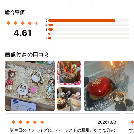
1/24
25
26
27
28
29
30
⭘
⭘
⭘
⭘
⭘
⭘
⭘
総合評価
1/31
2/1
2
3
4
5
6
5
⭘
⭘
⭘
⭘
⭘
✕
✕
4
3
4.61
2/7
8
9
10
11
12
13
2
1
✕
✕
✕
✕
✕
✕
✕
2/14
15
16
17
18
19
20
画像付きの口コミ
✕
✕
✕
✕
✕
✕
✕
2/21
22
23
24
25
26
27
✕
✕
✕
✕
✕
✕
✕
2/28
3/1
2
3
4
5
6
✕
✕
✕
✕
✕
✕
✕
3/7
8
9
10
11
12
13
✕
✕
✕
✕
✕
✕
✕
3/14
15
16
17
18
19
20
2026/8/3
✕
✕
✕
✕
✕
✕
✕
誕生日のサプライズに、ベーシストの旦那が好きな形の
す