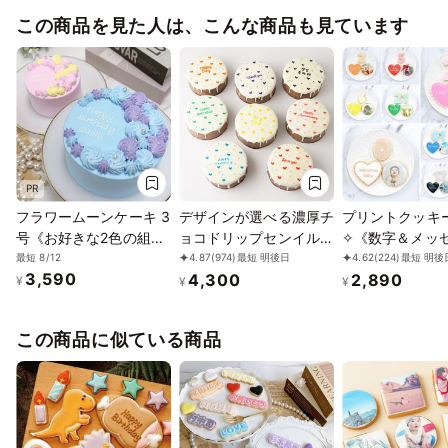
この商品を見た人は、こんな商品も見ています
PR
フラワームーンケーキ 3
デザインが選べる濃厚チ
プリントクッキ
号《お好きな2色の組み
ョコドリップセンイルケ
✧《数字＆メッ
合わせ｜センイルケーキ
ーキ （ハート）4号
レート付き｜選
最短 8/12
4.87
(974)
最短 明後日
4.62
(224)
最短 明後
3,590
4,300
2,890
｜パステルカラー｜韓国
｜イラスト｜写
¥
¥
¥
｜お好きなメッセージ
ラクター｜ケー
♪》
るだけでオリジ
この商品に似ている商品
キの完成♪》