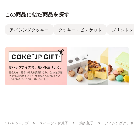
ッキー｜頂いた画像から
お作りします✧》
この商品に似た商品を探す
アイシングクッキー
クッキー・ビスケット
プリントク
Cake.jpトップ
スイーツ・お菓子
焼き菓子
アイシングクッキ