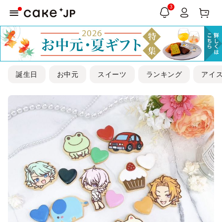
3
誕生日
お中元
スイーツ
ランキング
アイ