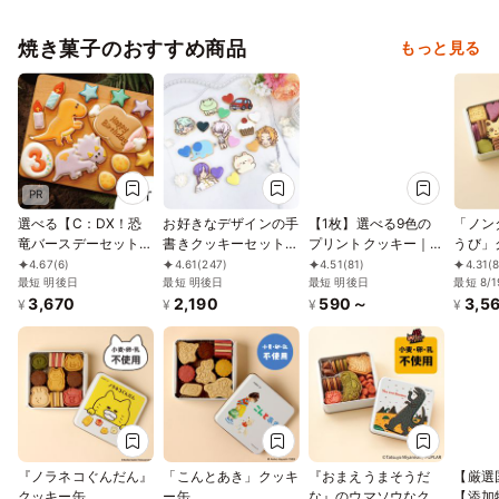
焼き菓子のおすすめ商品
もっと見る
PR
選べる【C：DX！恐
お好きなデザインの手
【1枚】選べる9色の
「ノン
竜バースデーセット
書きクッキーセット♪
プリントクッキー｜
うび」
肉プレートver.】アイ
イラスト1枚から購入
お好きなお写真をプリ
4.67
(6)
4.61
(247)
4.51
(81)
4.31
(
シングクッキー クッ
最短 明後日
可能！ハート付き《イ
最短 明後日
ントします｜1枚から
最短 明後日
最短 8/1
3,670
2,190
590～
3,5
キー 恐竜 肉 卵 ケーキ
ラストクッキー｜頂い
注文OK！
¥
¥
¥
¥
デコレーション 男の
た画像からお作りしま
子 誕生日 ケーキトッ
す✧》
ピング ケーキデコレ
ーション かわいい お
菓子
『ノラネコぐんだん』
「こんとあき」クッキ
『おまえうまそうだ
【厳選
クッキー缶
ー缶
な』のウマソウなクッ
【添加