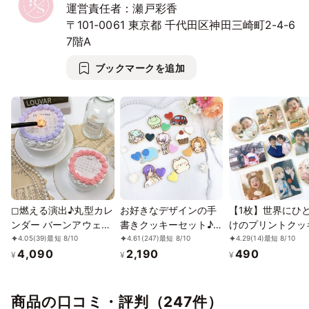
11/29
30
12/1
2
3
4
5
運営責任者：瀬戸彩香
トクッキーにて製作いたします。
⭘
⭘
⭘
⭘
⭘
⭘
⭘
〒101-0061
東京都
千代田区神田三崎町2-4-6
※動物や乗り物類（車など）は、写真からお作り可能です。
12/6
7
8
9
10
11
12
7階A
※背景は含まれません。背景と判断した場合、お作りしない場合
⭘
⭘
⭘
⭘
⭘
⭘
⭘
がございます。
ブックマークを追加
※人物のキャラクター、細かいパーツや色味、グラデーションは
12/13
14
15
16
17
18
19
⭘
⭘
⭘
⭘
⭘
⭘
⭘
再現が難しい場合がございます。
※手書きイラストのため、作り手によってクオリティに差が出て
12/20
21
22
23
24
25
26
しまう場合がございます。ご了承の上お買い求めください。
⭘
⭘
⭘
⭘
⭘
⭘
⭘
※ご希望がある場合は事前にお問い合わせください。
12/27
28
29
30
31
1/1
2
⭘
⭘
⭘
⭘
⭘
⭘
⭘
1/3
4
5
6
7
8
9
⭘
⭘
⭘
⭘
⭘
⭘
⭘
◻︎燃える演出♪丸型カレ
お好きなデザインの手
【1枚】世界にひ
ンダー バーンアウェイ
書きクッキーセット♪
けのプリントクッ
1/10
11
12
13
14
15
16
ケーキ 3号《選べる10
イラスト1枚から購入可
｜お好きなお写真
4.05
(39)
最短 8/10
4.61
(247)
最短 8/10
4.29
(14)
最短 8/10
⭘
⭘
⭘
⭘
⭘
⭘
⭘
4,090
2,190
490
色｜センイルケーキ｜
能！ハート付き《イラ
リントします｜オ
¥
¥
¥
韓国｜お好きな日付と
ストクッキー｜頂いた
ーメイド｜個包装
1/17
18
19
20
21
22
23
メッセージ｜サプライ
画像からお作りします
届け｜1枚から注
⭘
⭘
⭘
⭘
⭘
⭘
⭘
ズ》
✧》
OK！
商品の口コミ・評判（247件）