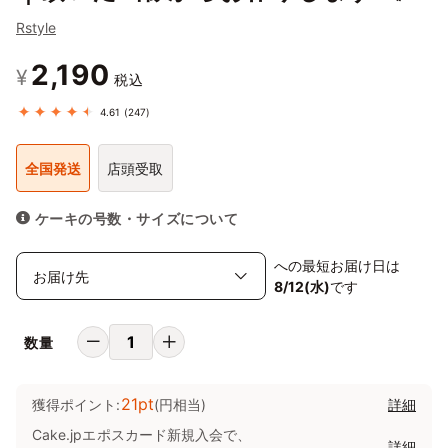
Rstyle
2,190
¥
税込
4.61
(247)
全国発送
店頭受取
ケーキの号数・サイズについて
への最短お届け日は
8/12(水)
です
数量
21pt
獲得ポイント:
(円相当)
詳細
Cake.jpエポスカード新規入会で、
詳細