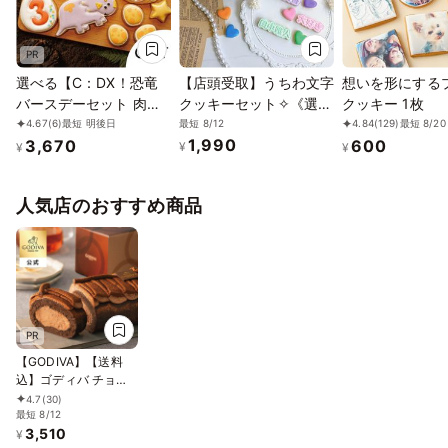
PR
選べる【C：DX！恐竜
【店頭受取】うちわ文字
想いを形にする
バースデーセット 肉プ
クッキーセット✧《選べ
クッキー 1枚
レートver.】アイシング
る9色｜お好きな名前や
最短 8/12
4.67
(6)
最短 明後日
4.84
(129)
最短 8/20
1,990
3,670
600
クッキー クッキー 恐竜
メッセージ｜小ハート2
¥
¥
¥
肉 卵 ケーキデコレーシ
枚付♪》
ョン 男の子 誕生日 ケー
人気店のおすすめ商品
キトッピング ケーキデ
コレーション かわいい
お菓子
PR
【GODIVA】【送料
込】ゴディバ チョコ
レートロールケーキ
4.7
(30)
お中元2026
最短 8/12
3,510
¥