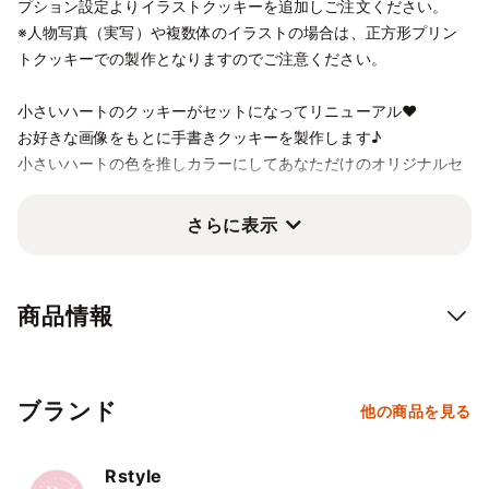
10/4
5
6
7
8
9
10
プション設定よりイラストクッキーを追加しご注文ください。
⭘
⭘
⭘
⭘
⭘
⭘
⭘
※人物写真（実写）や複数体のイラストの場合は、正方形プリン
トクッキーでの製作となりますのでご注意ください。
10/11
12
13
14
15
16
17
⭘
⭘
⭘
⭘
⭘
⭘
⭘
小さいハートのクッキーがセットになってリニューアル❤︎
10/18
19
20
21
22
23
24
お好きな画像をもとに手書きクッキーを製作します♪
⭘
⭘
⭘
⭘
⭘
⭘
⭘
小さいハートの色を推しカラーにしてあなただけのオリジナルセ
10/25
26
27
28
29
30
31
ットに･:*+.
⭘
⭘
⭘
⭘
⭘
⭘
⭘
さらに表示
ケーキにプラスでオリジナルケーキを作りませんか？
11/1
2
3
4
5
6
7
⭘
⭘
⭘
⭘
⭘
⭘
⭘
好きな推しの誕生日にもおすすめ♪
11/8
9
10
11
12
13
14
商品情報
イラストクッキーの追加も可能です。（最大10枚）
⭘
⭘
⭘
⭘
⭘
⭘
⭘
顔のみ(顔から下対応不可) 1枚 2,080円
11/15
16
17
18
19
20
21
全身 1枚 2,860円
⭘
⭘
⭘
⭘
⭘
⭘
⭘
ブランド
他の商品を見る
※キャラクター1体のお値段となっております。
11/22
23
24
25
26
27
28
⭘
⭘
⭘
⭘
⭘
⭘
⭘
※人物写真（実写）や、キャラクターが複数体写っているお写
Rstyle
真、複雑なイラストは製作できません。その場合、正方形プリン