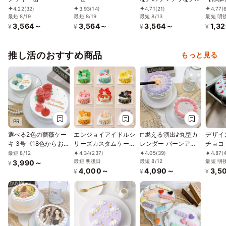
キー缶
クッキ
4.22
(32)
3.93
(14)
4.71
(21)
4.77
(
最短 8/19
最短 8/19
最短 8/13
紅茶ク
最短 明
3,564～
3,564～
3,564～
1,3
ー缶
¥
¥
¥
¥
推し活のおすすめ商品
もっと見る
PR
選べる2色の薔薇ケー
エンジョイアイドルシ
◻︎燃える演出♪丸型カ
デザイ
キ 3号《18色からお好
リーズカスタムケーキ
レンダー バーンアウ
チョコ
きな2色の組み合わせ
4号
ェイケーキ 3号《選べ
ボック
最短 8/12
4.34
(237)
4.05
(39)
4.87
(
｜薔薇｜センイルケー
最短 明後日
る10色｜センイルケ
最短 8/12
ト）3
最短 明
3,990～
¥
4,000～
4,090～
3,5
キ｜メッセージ｜韓
ーキ｜韓国｜お好きな
¥
¥
¥
国》
日付とメッセージ｜サ
プライズ》