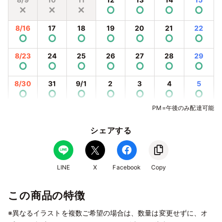
✕
✕
✕
⭘
⭘
⭘
⭘
8/16
17
18
19
20
21
22
⭘
⭘
⭘
⭘
⭘
⭘
⭘
8/23
24
25
26
27
28
29
⭘
⭘
⭘
⭘
⭘
⭘
⭘
8/30
31
9/1
2
3
4
5
⭘
⭘
⭘
⭘
⭘
⭘
⭘
PM=午後のみ配達可能
9/6
7
8
9
10
11
12
⭘
⭘
⭘
⭘
⭘
⭘
⭘
シェアする
9/13
14
15
16
17
18
19
⭘
⭘
⭘
⭘
⭘
⭘
⭘
9/20
21
22
23
24
25
26
LINE
X
Facebook
Copy
⭘
⭘
⭘
⭘
⭘
⭘
⭘
この商品の特徴
9/27
28
29
30
10/1
2
3
⭘
⭘
⭘
⭘
⭘
⭘
⭘
※異なるイラストを複数ご希望の場合は、数量は変更せずに、オ