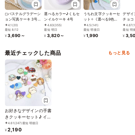
◻︎パステルグラデーシ
選べるカラー♪くもセ
うちわ文字クッキーセ
デザイ
ョン写真ケーキ 3号
ンイルケーキ 4号
ット✧《選べる9色｜
チョコ
《選べる9色｜プリン
お好きな名前やメッセ
ボック
4.1
(20)
4.63
(355)
4.5
(141)
4.87
(
トケーキ✧》
最短 8/12
最短 明日
ージ｜小ハート2枚付
最短 明後日
ント）
最短 明
3,690～
3,820～
1,990
3,5
♪》
¥
¥
¥
¥
最近チェックした商品
もっと見る
お好きなデザインの手書
きクッキーセット♪ イラ
スト1枚から購入可能！
4.61
(247)
最短 明後日
2,190
ハート付き《イラストク
¥