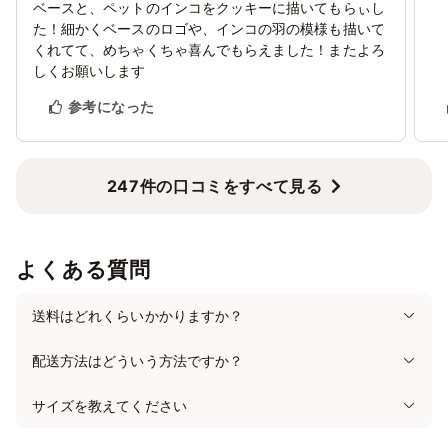
3/21
22
23
24
25
26
27
ベースと、ペットのインコをクッキーに描いてもらぃし
✕
✕
✕
✕
✕
✕
✕
た！細かくベースのロゴや、インコの羽の模様も描いて
くれてて、めちゃくちゃ喜んでもらえました！またよろ
3/28
29
30
31
4/1
2
3
しくお願いします
✕
✕
✕
✕
✕
✕
✕
参考になった
247件の口コミをすべて見る
よくある質問
送料はどれくらいかかりますか？
配送方法はどういう方法ですか？
サイズを教えてください