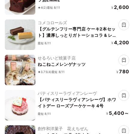
2,600
¥
4
(2)
最短 8/11
コメコロールズ
【グルテンフリー専門店 ケーキ2本セッ
ト】濃厚しっとりガトーショコラ & レ
モン香る NYチーズケーキ
4,200
¥
最短 8/11
せるろいど焼菓子店
ねこねこメレンゲナッツ
780
¥
3.75
(4)
最短 8/11
パティスリーラヴィアンレーヴ
【パティスリーラヴィアンレーヴ】ホワ
イトデー ローズブーケケーキ 4号
5,400～
¥
最短 8/11
創作和洋菓子 花えちぜん