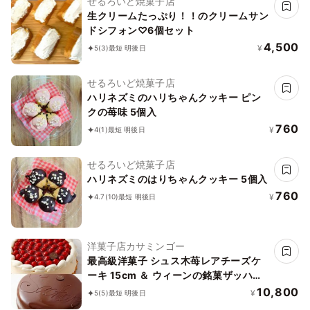
せるろいど焼菓子店
生クリームたっぷり！！のクリームサン
ドシフォン♡6個セット
4,500
¥
5
(3)
最短 明後日
せるろいど焼菓子店
ハリネズミのハリちゃんクッキー ピン
クの苺味 5個入
760
¥
4
(1)
最短 明後日
せるろいど焼菓子店
ハリネズミのはりちゃんクッキー 5個入
760
¥
4.7
(10)
最短 明後日
洋菓子店カサミンゴー
最高級洋菓子 シュス木苺レアチーズケ
ーキ 15cm ＆ ウィーンの銘菓ザッハト
ルテ 12cm セット (記念日＆)
10,800
¥
5
(5)
最短 明後日