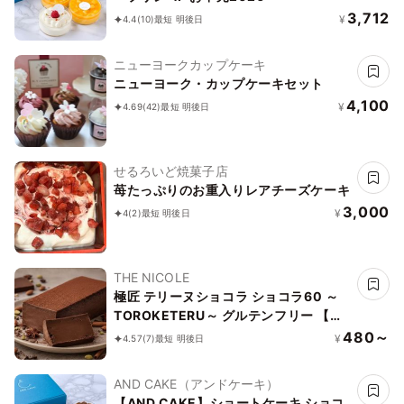
3,712
¥
4.4
(10)
最短 明後日
ニューヨークカップケーキ
ニューヨーク・カップケーキセット
4,100
¥
4.69
(42)
最短 明後日
せるろいど焼菓子店
苺たっぷりのお重入りレアチーズケーキ
3,000
¥
4
(2)
最短 明後日
THE NICOLE
極匠 テリーヌショコラ ショコラ60 ～
TOROKETERU～ グルテンフリー 【濃
厚な口溶けは美味さとなる】・・・【美
480～
¥
4.57
(7)
最短 明後日
味宣言】比べたらわかる、美味さです。
AND CAKE（アンドケーキ）
【AND CAKE】ショートケーキ ショコ