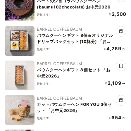
ハートのショコラバウムクーヘン
(baumu102chocolate) お中元2026
2,500
¥
最短 8/11
BARREL COFFEE BAUM
バウムクーヘンギフト 8個＆オリジナル
ドリップバッグセット(10杯分) 「お中
元2026」
4,269～
¥
最短 8/11
BARREL COFFEE BAUM
バウムクーヘンギフト８個セット 「お
中元2026」
2,109～
¥
最短 8/11
BARREL COFFEE BAUM
カットバウムクーヘン FOR YOU 3個セ
ット 「お中元2026」
654～
¥
最短 8/11