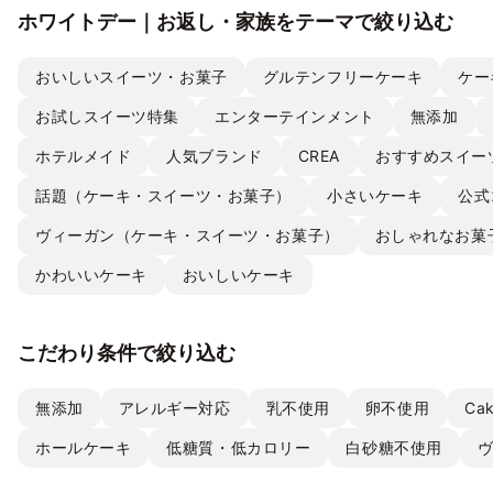
ホワイトデー｜お返し・家族をテーマで絞り込む
おいしいスイーツ・お菓子
グルテンフリーケーキ
ケー
お試しスイーツ特集
エンターテインメント
無添加
ホテルメイド
人気ブランド
CREA
おすすめスイー
話題（ケーキ・スイーツ・お菓子）
小さいケーキ
公式
ヴィーガン（ケーキ・スイーツ・お菓子）
おしゃれなお菓
かわいいケーキ
おいしいケーキ
こだわり条件で絞り込む
無添加
アレルギー対応
乳不使用
卵不使用
Ca
ホールケーキ
低糖質・低カロリー
白砂糖不使用