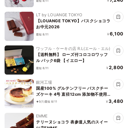
¥
最短 8/11
LT by LOUANGE TOKYO
【LOUANGE TOKYO】バスクショコラ
お中元2026
6,100
¥
最短 8/11
ワッフル・ケーキの店 R.L(エール・エル)
【送料無料】 ローズ付コロコロワッフ
ル パック6袋 【イエロー】
2,800
¥
最短 8/11
銀河工場
国産100% グルテンフリー バスクチー
ズケーキ 4号 直径12cm 添加物不使用
白砂糖フリー
3,480
¥
5
(1)
最短 8/11
EMME
テリーヌショコラ 表参道人気のスイー
ツ店EMME