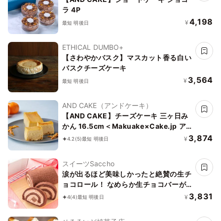
ラ 4P
4,198
¥
最短 明後日
ETHICAL DUMBO+
【さわやかバスク】マスカット香る白い
バスクチーズケーキ
3,564
¥
最短 明後日
AND CAKE（アンドケーキ）
【AND CAKE】チーズケーキ 三ヶ日み
かん 16.5cm＜Makuake×Cake.jp ア
タラシイケーキ発見プロジェクト＞
3,874
¥
4.2
(5)
最短 明後日
スイーツSaccho
涙が出るほど美味しかったと絶賛の生チ
ョコロール！ なめらか生チョコバーが
丸ごと！ 大人の生チョコロール ギフト
3,831
¥
4
(4)
最短 明後日