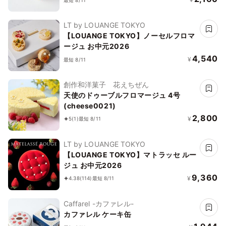
LT by LOUANGE TOKYO
【LOUANGE TOKYO】ノーセルフロマ
ージュ お中元2026
4,540
¥
最短 8/11
創作和洋菓子 花えちぜん
天使のドゥーブルフロマージュ 4号
(cheese0021)
2,800
¥
5
(1)
最短 8/11
LT by LOUANGE TOKYO
【LOUANGE TOKYO】マトラッセ ルー
ジュ お中元2026
9,360
¥
4.38
(114)
最短 8/11
Caffarel -カファレル-
カファレル ケーキ缶