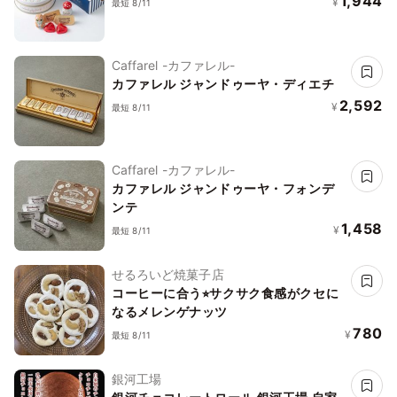
1,944
¥
最短 8/11
Caffarel -カファレル-
カファレル ジャンドゥーヤ・ディエチ
2,592
¥
最短 8/11
Caffarel -カファレル-
カファレル ジャンドゥーヤ・フォンデ
ンテ
1,458
¥
最短 8/11
せるろいど焼菓子店
コーヒーに合う⭐︎サクサク食感がクセに
なるメレンゲナッツ
780
¥
最短 8/11
銀河工場