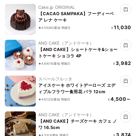
Cake.jp ORIGINAL
【CACAO SAMPAKA】フーディーベ
ア レナ ケーキ
11,030
¥
4.55
(82)
最短 明後日
AND CAKE（アンドケーキ）
【AND CAKE】ショートケーキ&ショー
トケーキ ショコラ 4P
3,982
¥
4.64
(14)
最短 明後日
スペールフルッタ
アイスケーキ ホワイトデーローズ エデ
ィブルフラワー食用花 バラ 12cm
4,500～
¥
4.61
(23)
最短 明後日
AND CAKE（アンドケーキ）
【AND CAKE】チーズケーキ カフェ ノ
ワ 16.5cm
3,874
¥
4.33
(3)
最短 明後日