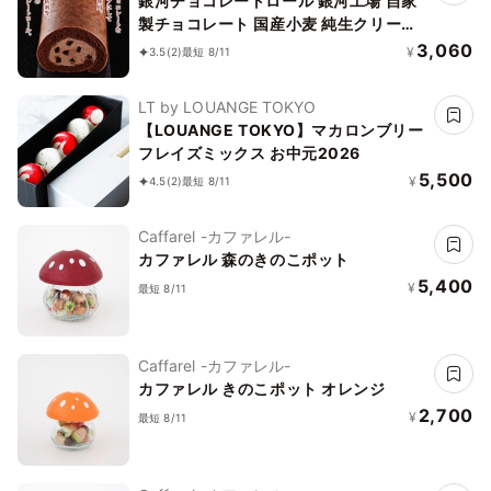
銀河チョコレートロール 銀河工場 自家
製チョコレート 国産小麦 純生クリーム
100%使用 ベーキングパウダー不使用
3,060
¥
3.5
(2)
最短 8/11
16cm
LT by LOUANGE TOKYO
【LOUANGE TOKYO】マカロンブリー
フレイズミックス お中元2026
5,500
¥
4.5
(2)
最短 8/11
Caffarel -カファレル-
カファレル 森のきのこポット
5,400
¥
最短 8/11
Caffarel -カファレル-
カファレル きのこポット オレンジ
2,700
¥
最短 8/11