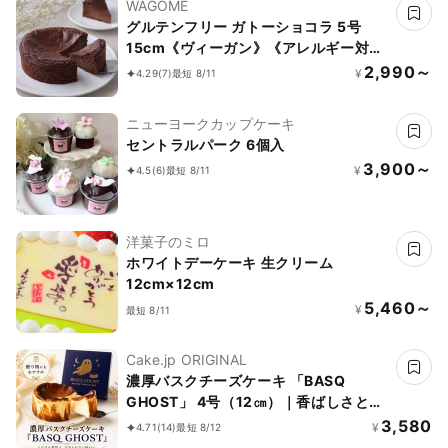
WAGOME
グルテンフリー ガトーショコラ 5号
15cm《ヴィーガン》《アレルギー対
応》《小麦なし》《卵なし》《乳なし》
2,990～
¥
4.29
(7)
最短 8/11
《ヴィーガンスイーツ・ヴィーガンケー
キ》
ニューヨークカップケーキ
セントラルパーク 6個入
3,900～
¥
4.5
(6)
最短 8/11
洋菓子のミロ
ホワイトデーケーキ 生クリーム
12cm×12cm
5,460～
¥
最短 8/11
Cake.jp ORIGINAL
濃厚バスクチーズケーキ 「BASQ
GHOST」 4号（12㎝）｜香ばしさとと
ろける幻のくちどけ
3,580
¥
4.71
(14)
最短 8/12