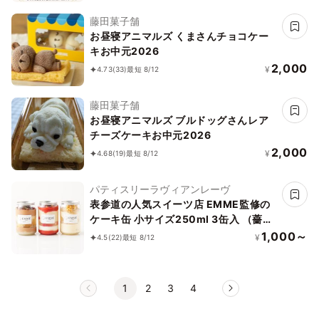
藤田菓子舗
お昼寝アニマルズ くまさんチョコケー
キお中元2026
2,000
¥
4.73
(33)
最短 8/12
藤田菓子舗
お昼寝アニマルズ ブルドッグさんレア
チーズケーキお中元2026
2,000
¥
4.68
(19)
最短 8/12
パティスリーラヴィアンレーヴ
表参道の人気スイーツ店 EMME監修の
ケーキ缶 小サイズ250ml 3缶入 （薔薇
とイチゴ缶、モンブラン缶、オペラ缶、
1,000～
¥
4.5
(22)
最短 8/12
全3種から選べる3種）
1
2
3
4