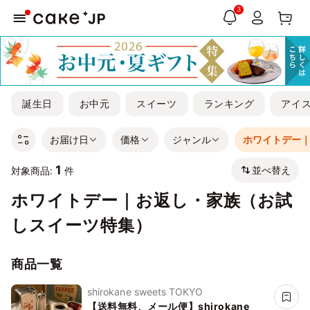
3
誕生日
お中元
スイーツ
ランキング
アイ
お届け日
価格
ジャンル
ホワイトデー
1
並べ替え
対象商品:
件
ホワイトデー｜お返し・家族（お試
しスイーツ特集）
商品一覧
shirokane sweets TOKYO
【送料無料、メール便】shirokane