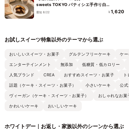
sweets TOKYO パティシエ手作り白金
ラスク（ショコラ）4枚入
1,620
¥
最短 8/22
お試しスイーツ特集以外のテーマから選ぶ
おいしいスイーツ・お菓子
グルテンフリーケーキ
ケー
エンターテインメント
無添加
低糖質・低カロリー
人気ブランド
CREA
おすすめスイーツ・お菓子
ト
話題（ケーキ・スイーツ・お菓子）
小さいケーキ
公式
ヴィーガン（ケーキ・スイーツ・お菓子）
おしゃれなお菓
かわいいケーキ
おいしいケーキ
ホワイトデー｜お返し・家族以外のシーンから選ぶ