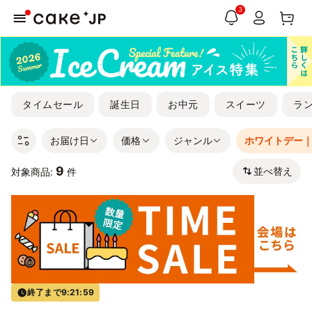
3
タイムセール
誕生日
お中元
スイーツ
ラ
お届け日
価格
ジャンル
ホワイトデー
9
並べ替え
対象商品:
件
終了まで
9:21:59