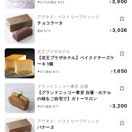
3,900
¥
4.75
(4)
最短 8/22
アグネス・ペストリーブティック
チョコラータ
3,026
¥
最短 8/13
京王プラザホテル
【京王プラザホテル】ベイクドチーズケ
ーキ 1個
1,650
¥
5
(1)
最短 8/12
グランドニッコー東京 台場
【グランドニッコー東京 台場・ホテル
の味をご自宅で】ガトーマロン
3,200
¥
5
(1)
最短 8/11
アグネス・ペストリーブティック
バナーヌ