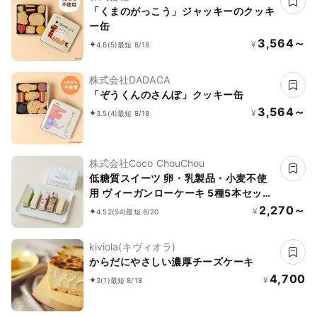
「くまのがっこう」ジャッキーのクッキ
ー缶
3,564～
¥
4.6
(5)
最短 8/18
株式会社DADACA
「ぞうくんのさんぽ」クッキー缶
3,564～
¥
3.5
(4)
最短 8/18
株式会社Coco ChouChou
低糖質スイーツ 卵・乳製品・小麦不使
用 ヴィーガンローケーキ 5種5本セット
《ヴィーガンスイーツ》《ロースイー
2,270～
¥
4.52
(54)
最短 8/20
ツ》《グルテンフリー》《アレルギー配
慮》
kiviola(キヴィオラ)
からだにやさしい濃厚チーズケーキ
4,700
¥
3
(1)
最短 8/18