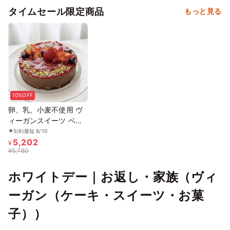
タイムセール限定商品
もっと見る
10%OFF
卵、乳、小麦不使用 ヴ
ィーガンスイーツ ベリ
ーショコラ 白砂糖不使
5
(6)
最短 8/10
5,202
用 グルテンフリー《ヴ
¥
¥
5,780
ィーガンケーキ》《無添
加》《アレルギー配慮》
ホワイトデー｜お返し・家族（ヴィ
5号
ーガン（ケーキ・スイーツ・お菓
子））