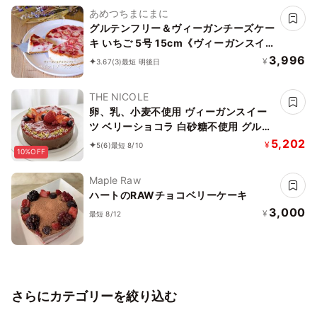
あめつちまにまに
グルテンフリー＆ヴィーガンチーズケー
キ いちご 5号 15cm《ヴィーガンスイー
ツ》
3,996
¥
3.67
(3)
最短 明後日
THE NICOLE
卵、乳、小麦不使用 ヴィーガンスイー
ツ ベリーショコラ 白砂糖不使用 グルテ
ンフリー《ヴィーガンケーキ》《無添
5,202
¥
5
(6)
最短 8/10
10%OFF
加》《アレルギー配慮》 5号
Maple Raw
ハートのRAWチョコベリーケーキ
3,000
¥
最短 8/12
さらにカテゴリーを絞り込む