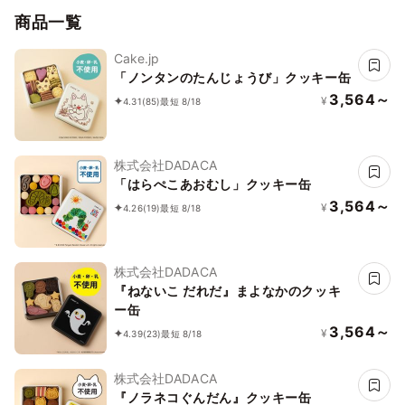
商品一覧
Cake.jp
「ノンタンのたんじょうび」クッキー缶
3,564～
¥
4.31
(85)
最短 8/18
株式会社DADACA
「はらぺこあおむし」クッキー缶
3,564～
¥
4.26
(19)
最短 8/18
株式会社DADACA
『ねないこ だれだ』まよなかのクッキ
ー缶
3,564～
¥
4.39
(23)
最短 8/18
株式会社DADACA
『ノラネコぐんだん』クッキー缶