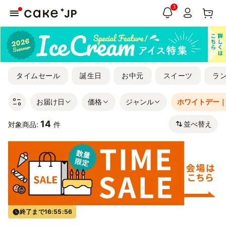
3
タイムセール
誕生日
お中元
スイーツ
ラ
お届け日
価格
ジャンル
ホワイトデー
14
並べ替え
対象商品:
件
終了まで
16:55:56