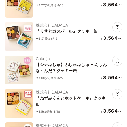
3,564～
¥
4.22
(32)
最短 8/18
株式会社DADACA
『リサとガスパール』クッキー缶
3,564～
¥
5
(2)
最短 8/18
Cake.jp
【シナぷしゅ】ぷしゅぷしゅ へんしん
な～んだ？クッキー缶
3,564～
¥
4.66
(29)
最短 8/22
株式会社DADACA
『ねずみくんとホットケーキ』クッキー
缶
3,564～
¥
3.5
(2)
最短 8/18
株式会社DADACA