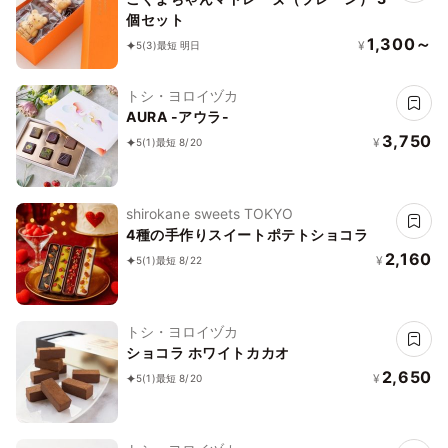
個セット
1,300～
¥
5
(3)
最短 明日
トシ・ヨロイヅカ
AURA -アウラ-
3,750
¥
5
(1)
最短 8/20
shirokane sweets TOKYO
4種の手作りスイートポテトショコラ
2,160
¥
5
(1)
最短 8/22
トシ・ヨロイヅカ
ショコラ ホワイトカカオ
2,650
¥
5
(1)
最短 8/20