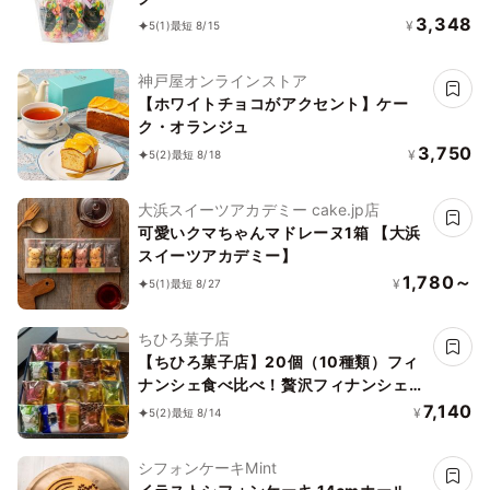
3,348
¥
5
(1)
最短 8/15
神戸屋オンラインストア
【ホワイトチョコがアクセント】ケー
ク・オランジュ
3,750
¥
5
(2)
最短 8/18
大浜スイーツアカデミー cake.jp店
可愛いクマちゃんマドレーヌ1箱 【大浜
スイーツアカデミー】
1,780～
¥
5
(1)
最短 8/27
ちひろ菓子店
【ちひろ菓子店】20個（10種類）フィ
ナンシェ食べ比べ！贅沢フィナンシェ
BOX
7,140
¥
5
(2)
最短 8/14
シフォンケーキMint