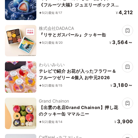
《フルーツ大福》ジュエリーボックス
《ルビーのいちご》 DAIFUKU ありがと
4,212
¥
5
(2)
最短 8/17
う 大福 お取り寄せ テレビで話題
株式会社DADACA
『リサとガスパール』クッキー缶
3,564～
¥
5
(2)
最短 8/20
わらいみらい
テレビで紹介 お花が入ったフラワー＆
フルーツゼリー 4個入 お中元2026
3,180～
¥
5
(2)
最短 8/15
Grand Chainon
【出雲の名店Grand Chainon】押し花
のクッキー缶 ママルニー
3,900
¥
5
(2)
最短 8/14
Caffarel -カファレル-