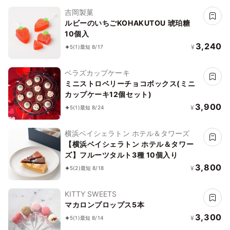
吉岡製菓
ルビーのいちごKOHAKUTOU 琥珀糖
10個入
3,240
¥
5
(1)
最短 8/17
ベラズカップケーキ
ミニストロベリーチョコボックス(ミニ
カップケーキ12個セット)
3,900
¥
5
(1)
最短 8/24
横浜ベイシェラトン ホテル＆タワーズ
【横浜ベイシェラトン ホテル＆タワー
ズ】フルーツタルト3種 10個入り
3,800
¥
5
(2)
最短 8/18
KITTY SWEETS
マカロンプロップス5本
3,300
¥
5
(1)
最短 8/14