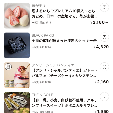
苺が主役
恋するいちごプレミアム10個入～とち
おとめ、日本一の産地から。苺が主役
の美味しいお菓子～お中元・夏ギフト
2,160～
¥
5
(2)
最短 8/14
2026
BLVCK PARIS
至高の9種が詰まった漆黒のクッキー缶
4,320
¥
5
(1)
最短 8/14
アンリ・シャルパンティエ
【アンリ・シャルパンティエ】ガトー・
パルフェ〈チーズケーキ×カシスモンブ
ラン〉
2,160
¥
5
(1)
最短 8/16
THE NICOLE
【卵、乳、小麦、白砂糖不使用、グルテ
ンフリースイーツ】ボタニカルサブレ
京抹茶、黒糖バニラサブレ缶 2種アソー
1,950
¥
5
(2)
最短 明後日