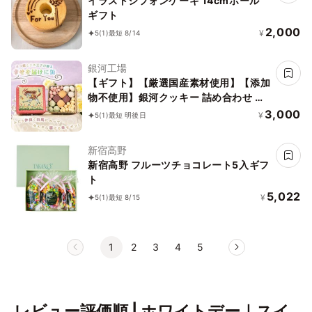
イラストシフォンケーキ 14cmホール
ギフト
2,000
¥
5
(1)
最短 8/14
銀河工場
【ギフト】【厳選国産素材使用】【添加
物不使用】銀河クッキー 詰め合わせ 幸
せを届けに缶
3,000
¥
5
(1)
最短 明後日
新宿高野
新宿高野 フルーツチョコレート5入ギフ
ト
5,022
¥
5
(1)
最短 8/15
1
2
3
4
5
レビュー評価順 | ホワイトデー｜スイ