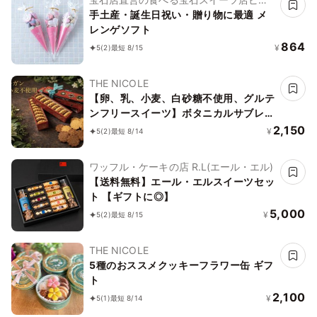
ュエルパフェ
手土産・誕生日祝い・贈り物に最適 メ
レンゲソフト
864
¥
5
(2)
最短 8/15
THE NICOLE
【卵、乳、小麦、白砂糖不使用、グルテ
ンフリースイーツ】ボタニカルサブレ
カカオ、黒糖バニラサブレ缶 2種アソー
2,150
¥
5
(2)
最短 8/14
ト 《ヴィーガンスイーツ》 《無添加》
《アレルギー配慮》
ワッフル・ケーキの店 R.L(エール・エル)
【送料無料】エール・エルスイーツセッ
ト 【ギフトに◎】
5,000
¥
5
(2)
最短 8/15
THE NICOLE
5種のおススメクッキーフラワー缶 ギフ
ト
2,100
¥
5
(1)
最短 8/14