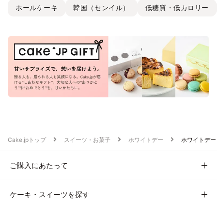
ホールケーキ
韓国（センイル）
低糖質・低カロリー
Cake.jpトップ
スイーツ・お菓子
ホワイトデー
ホワイトデー
ご購入にあたって
ケーキ・スイーツを探す