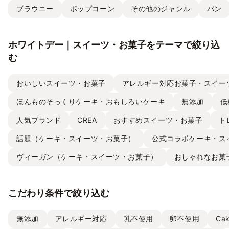
ブラウニー
ポップコーン
その他のジャンル
パン
ホワイトデー｜スイーツ・お菓子をテーマで絞り込
む
おいしいスイーツ・お菓子
アレルギー対応お菓子・スイー
ほんものそっくりケーキ・おもしろいケーキ
無添加
低
人気ブランド
CREA
おすすめスイーツ・お菓子
ト
話題（ケーキ・スイーツ・お菓子）
公式コラボケーキ・ス
ヴィーガン（ケーキ・スイーツ・お菓子）
おしゃれなお菓
こだわり条件で絞り込む
無添加
アレルギー対応
乳不使用
卵不使用
Ca