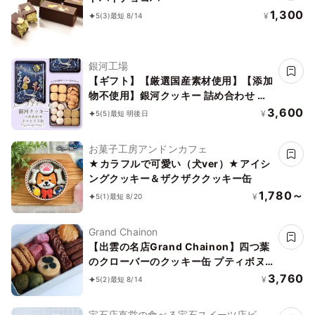
1,300
¥
5
(3)
最短 8/14
銀河工場
【ギフト】【厳選国産素材使用】【添加
物不使用】銀河クッキー 詰め合わせ ネ
コとリス缶
3,600
¥
5
(5)
最短 明後日
お菓子工房アンドンカフェ
★カラフルで可愛い（犬ver）★アイシ
ングクッキー＆ザクザククッキー缶
1,780～
¥
5
(1)
最短 8/20
Grand Chainon
【出雲の名店Grand Chainon】四つ葉
のクローバーのクッキー缶 プティボヌ
ール
3,760
¥
5
(2)
最短 8/14
宝石店直営の食べる宝石スイーツ店ビジ