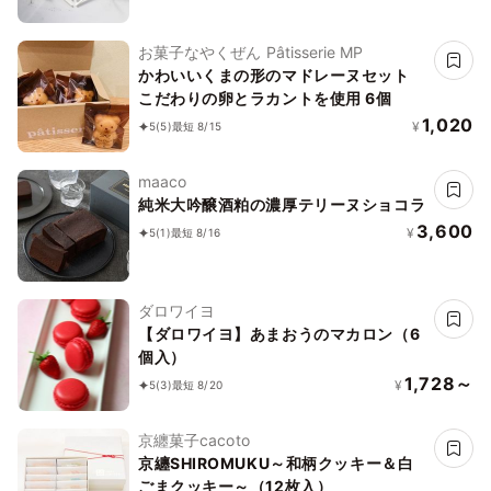
お菓子なやくぜん Pâtisserie MP
かわいいくまの形のマドレーヌセット
こだわりの卵とラカントを使用 6個
1,020
¥
5
(5)
最短 8/15
maaco
純米大吟醸酒粕の濃厚テリーヌショコラ
3,600
¥
5
(1)
最短 8/16
ダロワイヨ
【ダロワイヨ】あまおうのマカロン（6
個入）
1,728～
¥
5
(3)
最短 8/20
京纏菓子cacoto
京纏SHIROMUKU～和柄クッキー＆白
ごまクッキー～（12枚入）