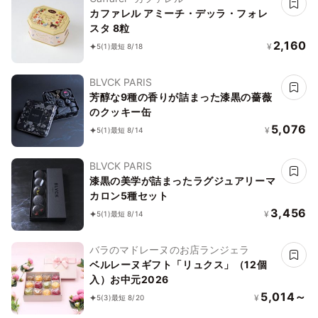
カファレル アミーチ・デッラ・フォレ
スタ 8粒
2,160
¥
5
(1)
最短 8/18
BLVCK PARIS
芳醇な9種の香りが詰まった漆黒の薔薇
のクッキー缶
5,076
¥
5
(1)
最短 8/14
BLVCK PARIS
漆黒の美学が詰まったラグジュアリーマ
カロン5種セット
3,456
¥
5
(1)
最短 8/14
バラのマドレーヌのお店ランジェラ
ベルレーヌギフト「リュクス」（12個
入）お中元2026
5,014～
¥
5
(3)
最短 8/20