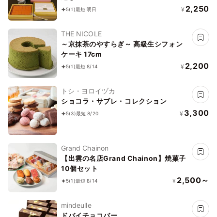
2,250
¥
5
(1)
最短 明日
THE NICOLE
～京抹茶のやすらぎ～ 高級生シフォン
ケーキ 17cm
2,200
¥
5
(1)
最短 8/14
トシ・ヨロイヅカ
ショコラ・サブレ・コレクション
3,300
¥
5
(3)
最短 8/20
Grand Chainon
【出雲の名店Grand Chainon】焼菓子
10個セット
2,500～
¥
5
(1)
最短 8/14
mindeulle
ドバイチョコバー