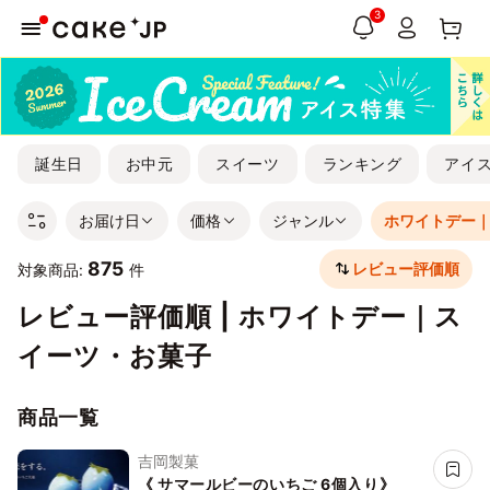
3
誕生日
お中元
スイーツ
ランキング
アイ
お届け日
価格
ジャンル
ホワイトデー
875
レビュー評価順
対象商品:
件
レビュー評価順 | ホワイトデー｜ス
イーツ・お菓子
商品一覧
吉岡製菓
《 サマールビーのいちご 6個入り》