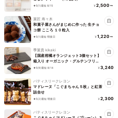
2,500～
¥
5
(1)
最短 8/15
菓匠 寿々木
和菓子屋さんがまじめに作った 生チョ
コ餅 こころ １０粒入
1,220～
¥
5
(1)
最短 明後日
季菓貴 kikaki
【国産柑橘オランジェット3個セット】
箱入り オーガニック・グルテンフリ
ー・添加物不使用・動物性食品不使用
3,240
¥
5
(9)
最短 8/14
パティスリークレヨン
マドレーヌ「こぐまちゃん５枚」と紅茶
詰合せ
2,300
¥
5
(2)
最短 明後日
パティスリークレヨン
こぐまちゃんマドレーヌ（プレーン） 3