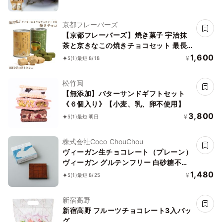
京都フレーバーズ
【京都フレーバーズ】焼き菓子 宇治抹
茶と京きなこの焼きチョコセット 最長
５年保存 誕生日プレゼント 贈り物 お中
1,600
¥
5
(1)
最短 8/18
元2026
松竹圓
【無添加】バターサンドギフトセット
《６個入り》【小麦、乳、卵不使用】
3,800
¥
5
(1)
最短 明日
株式会社Coco ChouChou
ヴィーガン生チョコレート（プレーン）
ヴィーガン グルテンフリー 白砂糖不使
用
1,480
¥
5
(1)
最短 8/25
新宿高野
新宿高野 フルーツチョコレート3入バッ
グ