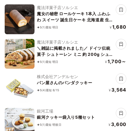
魔法洋菓子店ソルシエ
魔女の秘密 ロールケーキ 1本入 ふわふ
わ スイーツ 誕生日ケーキ 北海道産 生ク
リーム バター 使用
1,680
¥
5
(1)
最短 明日
魔法洋菓子店ソルシエ
＼雑誌に掲載されました／ ドイツ伝統
菓子 シュトーレン ミニ 約 200g シュト
レン 本場 【クリスマス だけじゃない！
1,700～
¥
5
(1)
最短 明日
一年中、いつでも特別なひとときを】焼
き菓子 ギフト
株式会社アンデルセン
パン屋さんのパンダクッキー
3,564
¥
5
(4)
最短 8/15
銀河工場
銀河クッキー袋入り5種セット
3,600
¥
5
(1)
最短 明後日