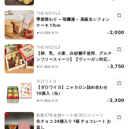
ト 《ヴィーガンスイーツ》《無添加》
《アレルギー配慮》
THE NICOLE
季節替わり ～苺爛漫～ 高級生シフォン
ケーキ 17cm
2,000
¥
5
(3)
最短 8/14
THE NICOLE
【卵、乳、小麦、白砂糖不使用、グルテ
ンフリースイーツ】【ヴィーガン対応】
白馬にのって駆け巡ろう ボタニカルサ
3,750
¥
5
(1)
最短 8/14
ブレ缶
ダロワイヨ
【ダロワイヨ】ニャカロン詰め合わせ
10個入（缶）
3,300
¥
5
(1)
最短 8/18
創業47年老舗ケーキ屋 BCCスイーツ
生チョコ 24個入り 1箱 チョコレート お
返し