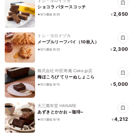
トシ・ヨロイヅカ
ショコラ バタースコッチ
2,650
¥
5
(1)
最短 8/20
トシ・ヨロイヅカ
メープルリーフパイ（10枚入）
2,300
¥
5
(1)
最短 8/20
株式会社 叶匠寿庵 Cake.jp店
梅ほころび てりーぬしょこら
5,000
¥
5
(1)
最短 8/15
大三萬年堂 HANARE
あずきとかかお ~珈琲~
4,212
¥
5
(1)
最短 8/18