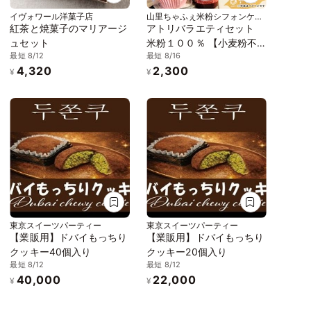
イヴォワール洋菓子店
山里ちゃふぇ米粉シフォンケー
キの店 アトリ
紅茶と焼菓子のマリアージ
アトリバラエティセット
ュセット
米粉１００％ 【小麦粉不
最短 8/12
最短 8/16
使用】シフォンケーキ１個
4,320
2,300
ジャム ラスク 米粉クッキ
¥
¥
ー
東京スイーツパーティー
東京スイーツパーティー
【業販用】ドバイもっちり
【業販用】ドバイもっちり
クッキー40個入り
クッキー20個入り
最短 8/12
最短 8/12
40,000
22,000
¥
¥