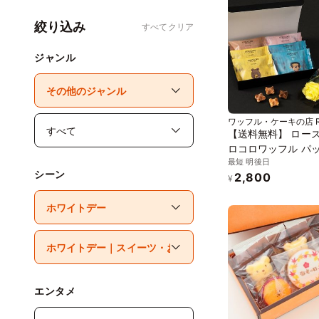
絞り込み
すべてクリア
ジャンル
ワッフル・ケーキの店 R
ル・エル)
【送料無料】 ロー
ロコロワッフル パ
最短 明後日
【イエロー】
シーン
2,800
¥
エンタメ