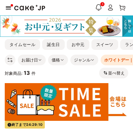
3
タイムセール
誕生日
お中元
スイーツ
ラ
お届け日
価格
ジャンル
ホワイトデー
13
並べ替え
対象商品:
件
終了まで
24:29:10