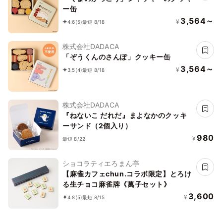
ー缶
3,564～
¥
4.6
(5)
最短 8/18
株式会社DADACA
「ぞうくんのさんぽ」クッキー缶
3,564～
¥
3.5
(4)
最短 8/18
株式会社DADACA
『ねないこ だれだ』まよなかのクッキ
ーサンド（2個入り）
980
¥
最短 8/22
ショコラティエろまん亭
【麻雀カフェchun.コラボ限定】とろけ
る生チョコ麻雀牌《萬子セット》
3,600
¥
4.8
(5)
最短 8/15