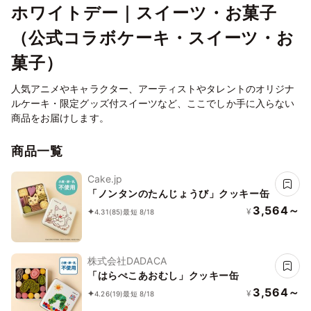
ホワイトデー｜スイーツ・お菓子
（公式コラボケーキ・スイーツ・お
菓子）
人気アニメやキャラクター、アーティストやタレントのオリジナ
ルケーキ・限定グッズ付スイーツなど、ここでしか手に入らない
商品をお届けします。
商品一覧
Cake.jp
「ノンタンのたんじょうび」クッキー缶
3,564～
¥
4.31
(85)
最短 8/18
株式会社DADACA
「はらぺこあおむし」クッキー缶
3,564～
¥
4.26
(19)
最短 8/18