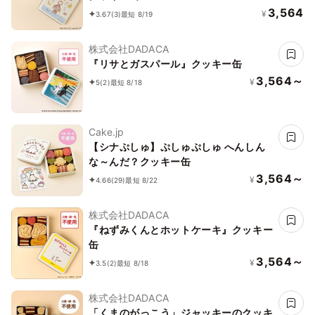
3,564
¥
3.67
(3)
最短 8/19
株式会社DADACA
『リサとガスパール』クッキー缶
3,564～
¥
5
(2)
最短 8/18
Cake.jp
【シナぷしゅ】ぷしゅぷしゅ へんしん
な～んだ？クッキー缶
3,564～
¥
4.66
(29)
最短 8/22
株式会社DADACA
『ねずみくんとホットケーキ』クッキー
缶
3,564～
¥
3.5
(2)
最短 8/18
株式会社DADACA
「くまのがっこう」ジャッキーのクッキ