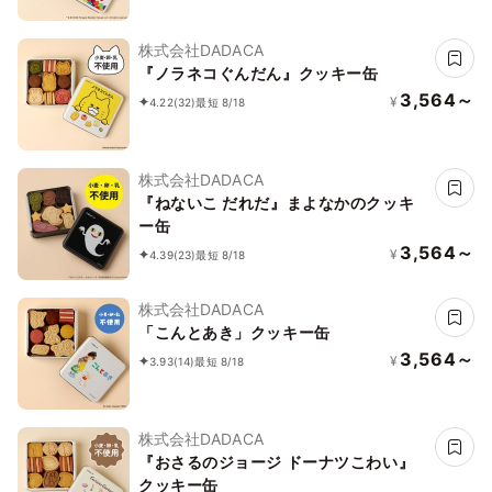
株式会社DADACA
『ノラネコぐんだん』クッキー缶
3,564～
¥
4.22
(32)
最短 8/18
株式会社DADACA
『ねないこ だれだ』まよなかのクッキ
ー缶
3,564～
¥
4.39
(23)
最短 8/18
株式会社DADACA
「こんとあき」クッキー缶
3,564～
¥
3.93
(14)
最短 8/18
株式会社DADACA
『おさるのジョージ ドーナツこわい』
クッキー缶