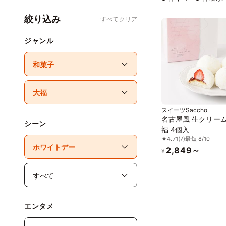
絞り込み
すべてクリア
ジャンル
スイーツSaccho
名古屋風 生クリー
シーン
福 4個入
4.71
(7)
最短 8/10
2,849～
¥
エンタメ