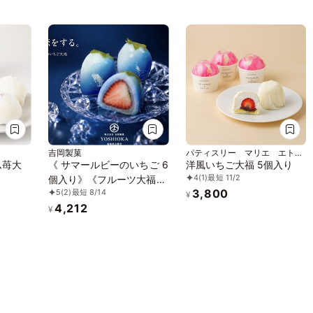
吉岡製菓
パティスリー マリエ エトワ
ール
ム苺大
《 サマールビーのいちご 6
洋風いちご大福 5個入り
4
(1)
最短 11/2
個入り》《フルーツ大福》
3,800
5
(2)
最短 8/14
ジュエリーボックス 《ル
¥
4,212
ビーのいちご》 DAIFUKU
¥
ありがとう 大福 お取り寄
せ テレビで話題