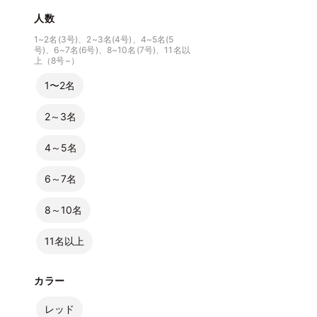
人数
1~2名(3号)、2~3名(4号)、4~5名(5
号)、6~7名(6号)、8~10名(7号)、11名以
上（8号~）
1〜2名
2～3名
4～5名
6～7名
8～10名
11名以上
カラー
レッド