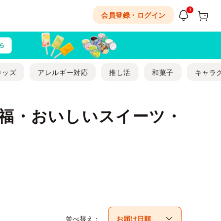
3
会員登録・ログイン
キッズ
アレルギー対応
推し活
和菓子
キャラ
大福・おいしいスイーツ・
並べ替え：