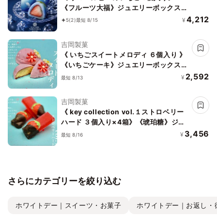
《フルーツ大福》ジュエリーボックス
《ルビーのいちご》 DAIFUKU ありがと
4,212
¥
5
(2)
最短 8/15
う 大福 お取り寄せ テレビで話題
吉岡製菓
《 いちごスイートメロディ ６個入り 》
《いちごケーキ》ジュエリーボックス
DAIFUKU ありがとう 大福 お取り寄せ
2,592
¥
最短 8/13
テレビで話題
吉岡製菓
《 key collection vol.１ストロベリー
ハード ３個入り×4箱》《琥珀糖》ジュ
エリーボックス DAIFUKU ありがとう
3,456
¥
最短 8/16
大福 お取り寄せ テレビで話題
さらにカテゴリーを絞り込む
ホワイトデー｜スイーツ・お菓子
ホワイトデー｜お返し・彼