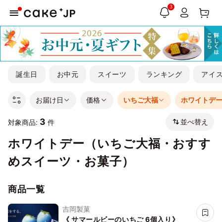
3
誕生日
お中元
スイーツ
ランキング
アイ
お届け日
価格
いちご大福
ホワイトデ
3
並べ替え
対象商品:
件
ホワイトデー（いちご大福・おすす
めスイーツ・お菓子）
商品一覧
吉岡製菓
《 サマールビーのいちご 6個入り》