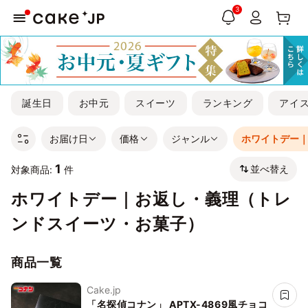
3
誕生日
お中元
スイーツ
ランキング
アイ
お届け日
価格
ジャンル
ホワイトデー
1
並べ替え
対象商品:
件
ホワイトデー｜お返し・義理（トレ
ンドスイーツ・お菓子）
商品一覧
Cake.jp
「名探偵コナン」 APTX-4869風チョコ