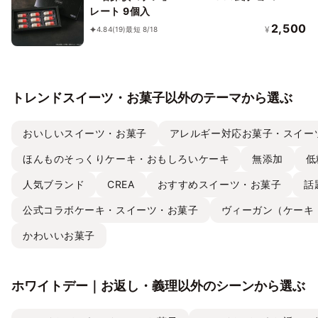
レート 9個入
2,500
¥
4.84
(19)
最短 8/18
トレンドスイーツ・お菓子以外のテーマから選ぶ
おいしいスイーツ・お菓子
アレルギー対応お菓子・スイー
ほんものそっくりケーキ・おもしろいケーキ
無添加
低
人気ブランド
CREA
おすすめスイーツ・お菓子
話
公式コラボケーキ・スイーツ・お菓子
ヴィーガン（ケーキ
かわいいお菓子
ホワイトデー｜お返し・義理以外のシーンから選ぶ