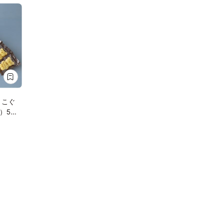
 こぐ
）5個