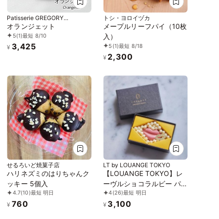
Patisserie GREGORY
トシ・ヨロイヅカ
COLLET (グレゴリー・コレ)
オランジェット
メープルリーフパイ（10枚
5
(1)
最短 8/10
入）
3,425
5
(1)
最短 8/18
¥
2,300
¥
せるろいど焼菓子店
LT by LOUANGE TOKYO
ハリネズミのはりちゃんク
【LOUANGE TOKYO】レ
ッキー 5個入
ーヴルショコラルビー パ
4.7
(10)
最短 明日
4
(26)
最短 明日
ール お中元2026
760
3,100
¥
¥