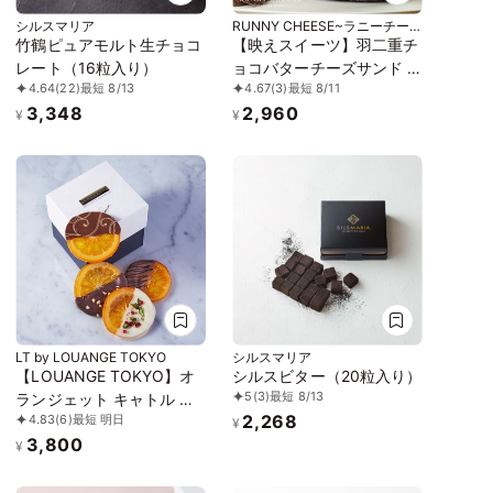
シルスマリア
RUNNY CHEESE~ラニーチー
ズ~
竹鶴ピュアモルト生チョコ
【映えスイーツ】羽二重チ
レート（16粒入り）
ョコバターチーズサンド 5
4.64
(22)
最短 8/13
4.67
(3)
最短 8/11
個入り
3,348
2,960
¥
¥
LT by LOUANGE TOKYO
シルスマリア
【LOUANGE TOKYO】オ
シルスビター（20粒入り）
5
(3)
最短 8/13
ランジェット キャトル お
2,268
4.83
(6)
最短 明日
中元2026
¥
3,800
¥