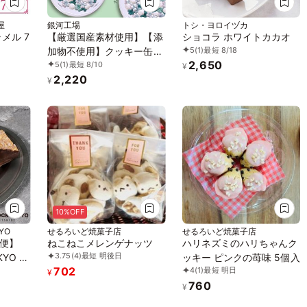
屋
銀河工場
トシ・ヨロイヅカ
メル 7
【厳選国産素材使用】【添
ショコラ ホワイトカカオ
5
(1)
最短 8/18
加物不使用】クッキー缶
2,650
5
(1)
最短 8/10
プチギフト 銀河クッキー
¥
2,220
ブールドネージュ 絆缶
¥
10%OFF
KYO
せるろいど焼菓子店
せるろいど焼菓子店
便】
ねこねこメレンゲナッツ
ハリネズミのハリちゃんク
3.75
(4)
最短 明後日
KYO シ
ッキー ピンクの苺味 5個入
702
4
(1)
最短 明日
クッキ
¥
760
4枚入
¥