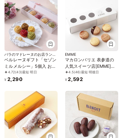
バラのマドレーヌのお店ランジ
EMME
ェラ
ベルレーヌギフト「セゾン
マカロンバリエ 表参道の
ミルメルシー」5個入 お中
人気スイーツ店[EMME]の
4.72
(43)
最短 明日
4.5
(46)
最短 明後日
元2026
実力派パティシエが作るト
2,290
2,592
リュフ香るマカロンショコ
¥
¥
ラバリエ