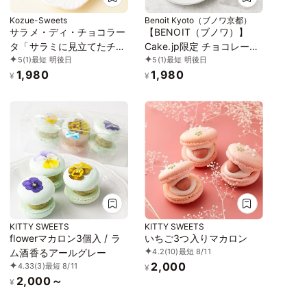
Kozue-Sweets
Benoit Kyoto（ブノワ京都）
サラメ・ディ・チョコラー
【BENOIT（ブノワ）】
タ「サラミに見立てたチョ
Cake.jp限定 チョコレート
5
(1)
最短 明後日
5
(1)
最短 明後日
コレート」
マドレーヌ 5個入 母の日
1,980
1,980
2026
¥
¥
KITTY SWEETS
KITTY SWEETS
flowerマカロン3個入 / ラ
いちご3つ入りマカロン
4.2
(10)
最短 8/11
ム酒香るアールグレー
2,000
4.33
(3)
最短 8/11
¥
2,000～
¥