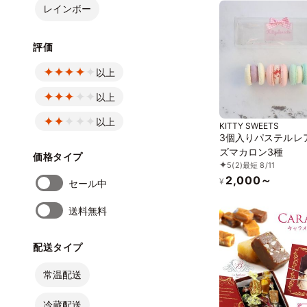
レインボー
評価
以上
以上
以上
KITTY SWEETS
3個入りパステルレ
ズマカロン3種
価格タイプ
5
(2)
最短 8/11
2,000～
¥
セール中
送料無料
配送タイプ
常温配送
冷蔵配送