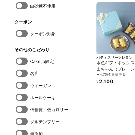
白砂糖不使用
クーポン
クーポン対象
その他のこだわり
パティスリークレヨン
Cake.jp限定
水色ギフトボックス
まちゃん（プレーン
名店
4.75
(4)
最短 明日
入り
2,100
¥
ヴィーガン
ホールケーキ
低糖質・低カロリー
グルテンフリー
無添加