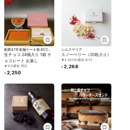
創業47年老舗ケーキ屋 BCCス
シルスマリア
イーツ
生チョコ 24個入り 1箱 チ
スノーベリー（20粒入り）
4.42
(19)
最短 8/13
ョコレート お返し
2,268
5
(1)
最短 明日
¥
2,250
¥