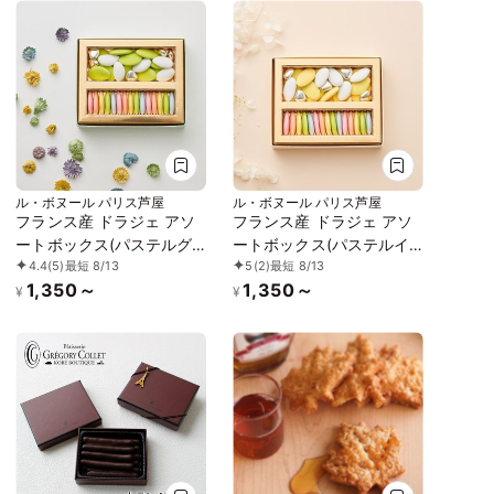
ル・ボヌール パリス芦屋
ル・ボヌール パリス芦屋
フランス産 ドラジェ アソ
フランス産 ドラジェ アソ
ートボックス(パステルグ
ートボックス(パステルイ
4.4
(5)
最短 8/13
5
(2)
最短 8/13
リーン) S-5
エロー) S-5
1,350～
1,350～
¥
¥