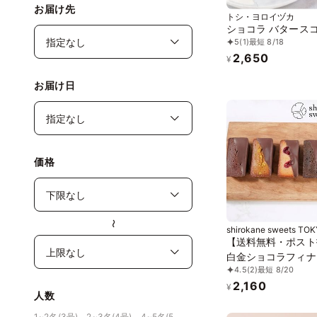
お届け先
トシ・ヨロイヅカ
ショコラ バタース
5
(1)
最短 8/18
2,650
¥
お届け日
価格
〜
shirokane sweets TO
【送料無料・ポスト
白金ショコラフィナ
4.5
(2)
最短 8/20
（ミックス）5個入
2,160
ト投函・配送日時指
¥
人数
可）
1~2名(3号)、2~3名(4号)、4~5名(5