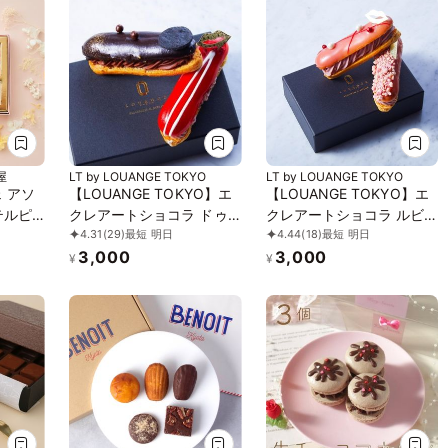
屋
LT by LOUANGE TOKYO
LT by LOUANGE TOKYO
 アソ
【LOUANGE TOKYO】エ
【LOUANGE TOKYO】エ
テルピ
クレアートショコラ ドゥ
クレアートショコラ ルビ
4.31
(29)
最短 明日
4.44
(18)
最短 明日
お中元2026
ー お中元2026
3,000
3,000
¥
¥