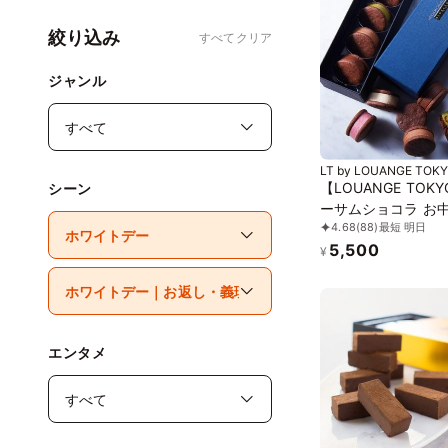
絞り込み
すべてクリア
ジャンル
LT by LOUANGE TOK
【LOUANGE TOK
シーン
ーサムショコラ お
4.68
(88)
最短 明日
2026
5,500
¥
エンタメ