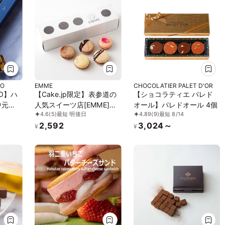
YO
EMME
CHOCOLATIER PALET D'OR
YO】ハ
【Cake.jp限定】表参道の
【ショコラティエ パレド
中元
人気スイーツ店[EMME]の
オール】パレドオール 4個
4.6
(5)
最短 明後日
4.89
(9)
最短 8/14
実力派パティシエが作る
2,592
3,024～
トリュフ香るマカロンショ
¥
¥
コラバリエ