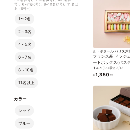
号)、6~7名(6号)、8~10名(7号)、11名以
上（8号~）
1〜2名
2～3名
4～5名
ル・ボヌール パリス芦
フランス産 ドラジェ
6～7名
ートボックス(パス
4.71
(35)
最短 8/13
ンク) S-5
8～10名
1,350～
¥
11名以上
カラー
レッド
ブルー