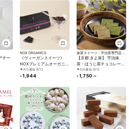
NOX ORGANICS
抹茶スイーツ・宇治茶専門店 京
都きよ泉
アチー
《ヴィーガンスイーツ》
【京都 きよ泉】 宇治抹
NOXプレミアムオーガニッ
茶・ほうじ茶チョコレート
4
(1)
最短 8/12
5
(1)
最短 8/12
クチョコレートLove
8枚入り 抹茶スイーツ 抹茶
1,944
1,750～
Editionクランベリー12粒
チョコ ギフト プレゼント
¥
¥
お中元2026