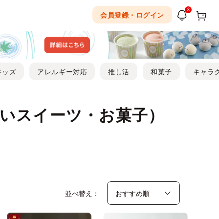
3
会員登録・ログイン
キッズ
アレルギー対応
推し活
和菓子
キャラ
いスイーツ・お菓子）
並べ替え：