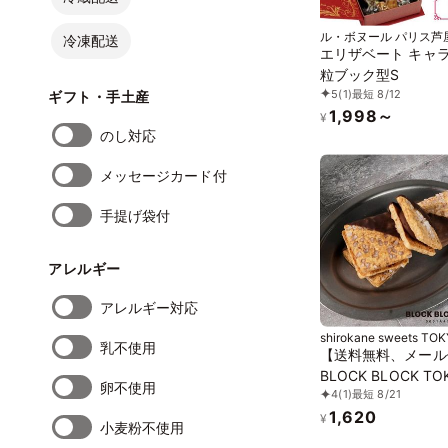
ル・ボヌール パリス芦
冷凍配送
エリザベート キャラ
粒ブック型S
5
(1)
最短 8/12
ギフト・手土産
1,998～
¥
のし対応
メッセージカード付
手提げ袋付
アレルギー
アレルギー対応
shirokane sweets TO
乳不使用
【送料無料、メール
BLOCK BLOCK TO
卵不使用
4
(1)
最短 8/21
ョコラバスクチーズ
1,620
ー（キャラメル） 
¥
小麦粉不使用