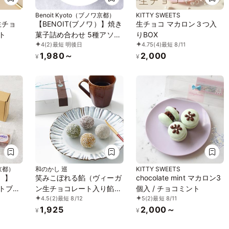
Benoit Kyoto（ブノワ京都）
KITTY SWEETS
生チョ
【BENOIT(ブノワ）】焼き
生チョコ マカロン３つ入
ト
菓子詰め合わせ 5種アソー
りBOX
4
(2)
最短 明後日
4.75
(4)
最短 8/11
ト 5個入 母の日 2026
1,980～
2,000
¥
¥
ワ京都）
和のかし 巡
KITTY SWEETS
）】
笑みこぼれる餡（ヴィーガ
chocolate mint マカロン3
ートブラ
ン生チョコレート入り餡子
個入 / チョコミント
4.5
(2)
最短 8/12
5
(2)
最短 8/11
母の日 2026
玉 4個入り）《ヴィーガン
1,925
2,000～
スイーツ》
¥
¥