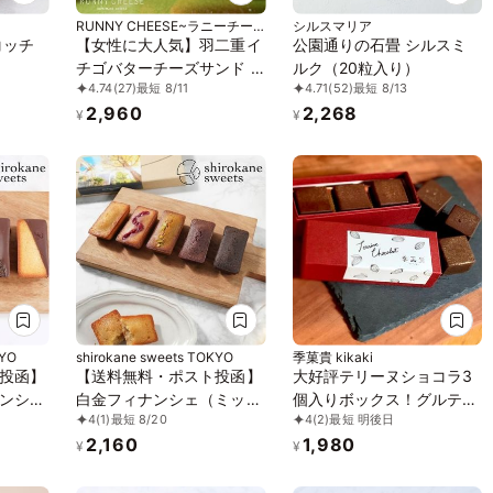
RUNNY CHEESE~ラニーチー
シルスマリア
ズ~
コッチ
【女性に大人気】羽二重イ
公園通りの石畳 シルスミ
チゴバターチーズサンド 5
ルク（20粒入り）
4.74
(27)
最短 8/11
4.71
(52)
最短 8/13
個入
2,960
2,268
¥
¥
KYO
shirokane sweets TOKYO
季菓貴 kikaki
投函】
【送料無料・ポスト投函】
大好評テリーヌショコラ3
ンシェ
白金フィナンシェ（ミック
個入りボックス！グルテン
4
(1)
最短 8/20
4
(2)
最短 明後日
（ポス
ス）5個入（ポスト投函・
フリー・白砂糖不使用
2,160
1,980
定不
配送日時指定不可）
¥
¥