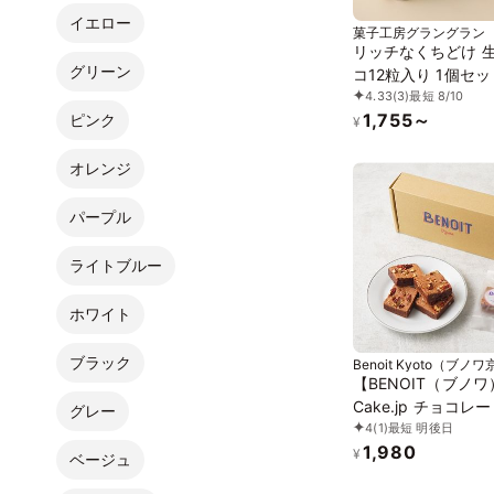
イエロー
菓子工房グラングラン
リッチなくちどけ 
グリーン
コ12粒入り 1個セッ
4.33
(3)
最短 8/10
1,755～
ピンク
¥
オレンジ
パープル
ライトブルー
ホワイト
ブラック
Benoit Kyoto（ブノ
【BENOIT（ブノワ
Cake.jp チョコレ
グレー
4
(1)
最短 明後日
ウニー 5個入 
1,980
¥
ベージュ