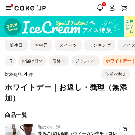
3
誕生日
お中元
スイーツ
ランキング
アイ
お届け日
価格
ジャンル
ホワイトデー
4
並べ替え
対象商品:
件
ホワイトデー｜お返し・義理（無添
加）
商品一覧
和のかし 巡
笑みこぼれる餡（ヴィーガン生チョコレ