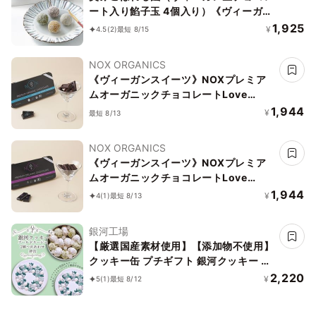
ート入り餡子玉 4個入り）《ヴィーガン
スイーツ》
1,925
¥
4.5
(2)
最短 8/15
NOX ORGANICS
《ヴィーガンスイーツ》NOXプレミア
ムオーガニックチョコレートLove
Editionアーモンド＆チアシード12粒
1,944
¥
最短 8/13
NOX ORGANICS
《ヴィーガンスイーツ》NOXプレミア
ムオーガニックチョコレートLove
Editionクランベリー12粒
1,944
¥
4
(1)
最短 8/13
銀河工場
【厳選国産素材使用】【添加物不使用】
クッキー缶 プチギフト 銀河クッキー ブ
ールドネージュ 絆缶
2,220
¥
5
(1)
最短 8/12