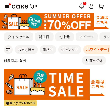
3
タイムセール
誕生日
お中元
スイーツ
ラ
お届け日
価格
ジャンル
ホワイトデー
5
並べ替え
対象商品:
件
終了まで
24:15:10