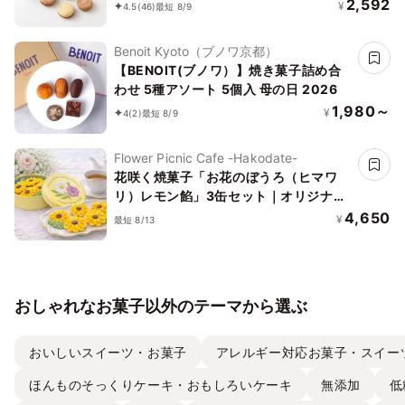
リュフ香るマカロンショコラバリエ
2,592
¥
4.5
(46)
最短 8/9
Benoit Kyoto（ブノワ京都）
【BENOIT(ブノワ）】焼き菓子詰め合
わせ 5種アソート 5個入 母の日 2026
1,980～
¥
4
(2)
最短 8/9
Flower Picnic Cafe -Hakodate-
花咲く焼菓子「お花のぼうろ（ヒマワ
リ）レモン餡」3缶セット｜オリジナル
紙袋を3枚
4,650
¥
最短 8/13
おしゃれなお菓子以外のテーマから選ぶ
おいしいスイーツ・お菓子
アレルギー対応お菓子・スイー
ほんものそっくりケーキ・おもしろいケーキ
無添加
低