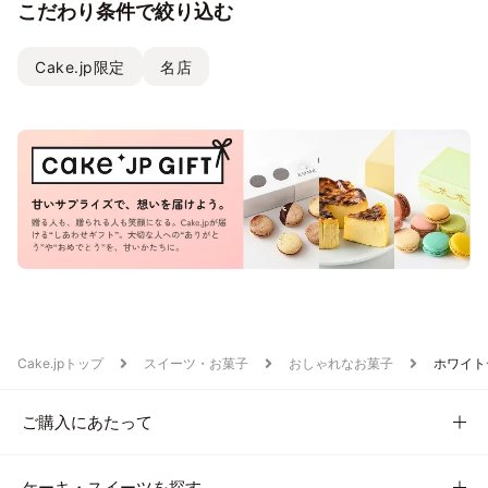
こだわり条件で絞り込む
Cake.jp限定
名店
Cake.jpトップ
スイーツ・お菓子
おしゃれなお菓子
ホワイト
ご購入にあたって
ケーキ・スイーツを探す