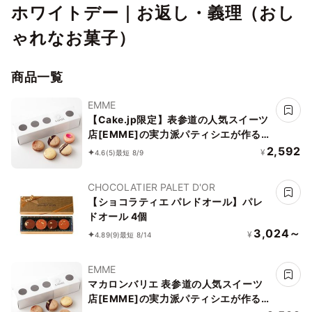
ホワイトデー｜お返し・義理（おし
ゃれなお菓子）
商品一覧
EMME
【Cake.jp限定】表参道の人気スイーツ
店[EMME]の実力派パティシエが作る
トリュフ香るマカロンショコラバリエ
2,592
¥
4.6
(5)
最短 8/9
CHOCOLATIER PALET D'OR
【ショコラティエ パレドオール】パレ
ドオール 4個
3,024～
¥
4.89
(9)
最短 8/14
EMME
マカロンバリエ 表参道の人気スイーツ
店[EMME]の実力派パティシエが作るト