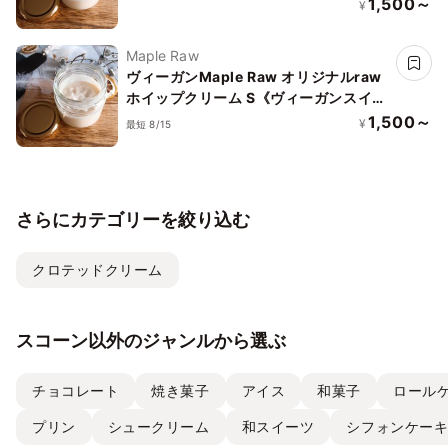
ーガンスイーツ》《ロースイーツ》
1,500～
¥
Maple Raw
ヴィーガンMaple Raw オリジナルraw
ホイップクリーム S《ヴィーガンスイー
ツ》《ロースイーツ》
1,500～
¥
最短 8/15
さらにカテゴリーを絞り込む
クロテッドクリーム
スコーン以外のジャンルから選ぶ
チョコレート
焼き菓子
アイス
和菓子
ロール
プリン
シュークリーム
和スイーツ
シフォンケー