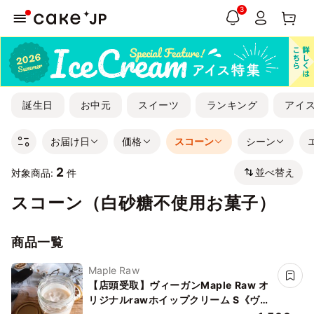
3
誕生日
お中元
スイーツ
ランキング
アイ
お届け日
価格
スコーン
シーン
2
並べ替え
対象商品:
件
スコーン（白砂糖不使用お菓子）
商品一覧
Maple Raw
【店頭受取】ヴィーガンMaple Raw オ
リジナルrawホイップクリーム S《ヴィ