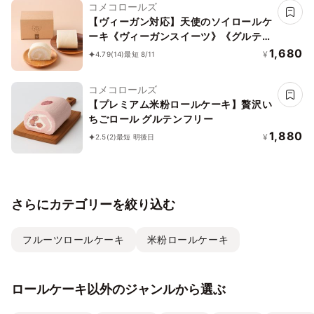
コメコロールズ
【ヴィーガン対応】天使のソイロールケ
ーキ《ヴィーガンスイーツ》《グルテン
フリー》
1,680
¥
4.79
(14)
最短 8/11
コメコロールズ
【プレミアム米粉ロールケーキ】贅沢い
ちごロール グルテンフリー
1,880
¥
2.5
(2)
最短 明後日
さらにカテゴリーを絞り込む
フルーツロールケーキ
米粉ロールケーキ
ロールケーキ以外のジャンルから選ぶ