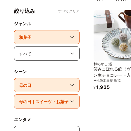
絞り込み
すべてクリア
ジャンル
和のかし 巡
笑みこぼれる餡（ヴ
シーン
ン生チョコレート入
4.5
(2)
最短 8/12
玉 4個入り）《ヴ
1,925
スイーツ》
¥
エンタメ