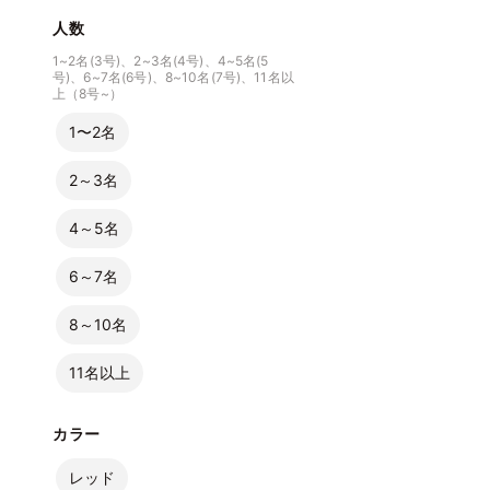
人数
1~2名(3号)、2~3名(4号)、4~5名(5
号)、6~7名(6号)、8~10名(7号)、11名以
上（8号~）
1〜2名
2～3名
4～5名
6～7名
8～10名
11名以上
カラー
レッド