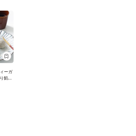
ィーガ
り餡子
ィーガン