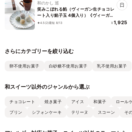
和のかし 巡
笑みこぼれる餡（ヴィーガン生チョコレ
ート入り餡子玉 4個入り）《ヴィーガン
スイーツ》
1,925
¥
4.5
(2)
最短 8/13
さらにカテゴリーを絞り込む
卵不使用お菓子
白砂糖不使用お菓子
乳不使用お菓子
和スイーツ以外のジャンルから選ぶ
チョコレート
焼き菓子
アイス
和菓子
ロール
プリン
シフォンケーキ
テリーヌ
スコーン
そ