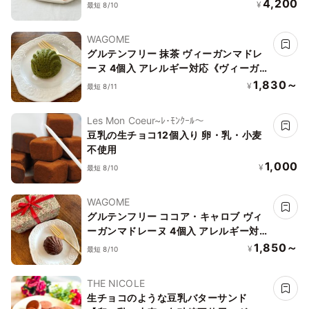
ェ）
4,200
¥
最短 8/10
WAGOME
グルテンフリー 抹茶 ヴィーガンマドレ
ーヌ 4個入 アレルギー対応《ヴィーガ
ンスイーツ》《グルテンフリー》
1,830～
¥
最短 8/11
Les Mon Coeur~ﾚ･ﾓﾝｸｰﾙ〜
豆乳の生チョコ12個入り 卵・乳・小麦
不使用
1,000
¥
最短 8/10
WAGOME
グルテンフリー ココア・キャロブ ヴィ
ーガンマドレーヌ 4個入 アレルギー対
応《ヴィーガンスイーツ》《グルテンフ
1,850～
¥
最短 8/10
リー》
THE NICOLE
生チョコのような豆乳バターサンド