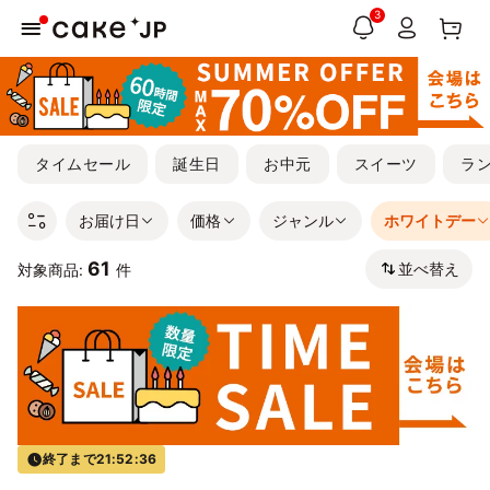
3
タイムセール
誕生日
お中元
スイーツ
ラ
お届け日
価格
ジャンル
ホワイトデー
61
並べ替え
対象商品:
件
終了まで
21:52:35