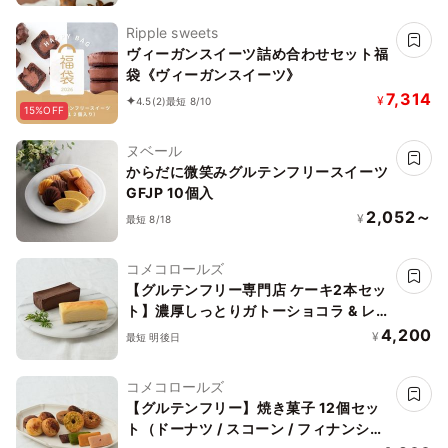
Ripple sweets
ヴィーガンスイーツ詰め合わせセット福
袋《ヴィーガンスイーツ》
7,314
¥
4.5
(2)
最短 8/10
15%OFF
ヌベール
からだに微笑みグルテンフリースイーツ
GFJP 10個入
2,052～
¥
最短 8/18
コメコロールズ
【グルテンフリー専門店 ケーキ2本セッ
ト】濃厚しっとりガトーショコラ & レ
モン香る NYチーズケーキ
4,200
¥
最短 明後日
コメコロールズ
【グルテンフリー】焼き菓子 12個セッ
ト（ドーナツ / スコーン / フィナンシ