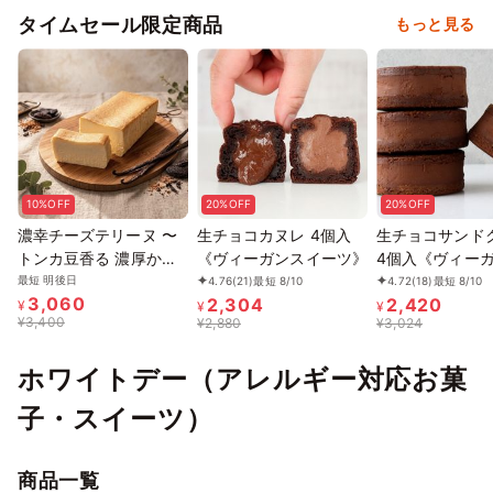
タイムセール限定商品
もっと見る
10%OFF
20%OFF
20%OFF
濃幸チーズテリーヌ 〜
生チョコカヌレ 4個入
生チョコサンド
トンカ豆香る 濃厚かつ
《ヴィーガンスイーツ》
4個入《ヴィー
軽やかなチーズテリー
ーツ》
最短 明後日
4.76
(21)
最短 8/10
4.72
(18)
最短 8/10
3,060
2,304
2,420
ヌ〜 グルテンフリー
¥
¥
¥
¥
3,400
¥
2,880
¥
3,024
ホワイトデー（アレルギー対応お菓
子・スイーツ）
商品一覧