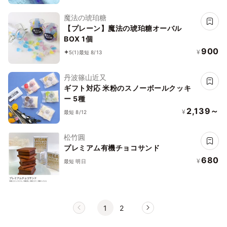
魔法の琥珀糖
【プレーン】魔法の琥珀糖オーバル
BOX 1個
900
¥
5
(1)
最短 8/13
丹波篠山近又
ギフト対応 米粉のスノーボールクッキ
ー 5種
2,139～
¥
最短 8/12
松竹圓
プレミアム有機チョコサンド
680
¥
最短 明日
1
2