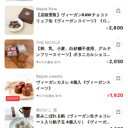
Maple Raw
【店頭受取】ヴィーガンRAWチョコト
リュフ缶《ヴィーガンスイーツ》《ロー
スイーツ》
2,800
¥
THE NICOLE
【卵、乳、小麦、白砂糖不使用、グルテ
ンフリースイーツ】ボタニカルショコラ
京豆腐生チョコ 《ヴィーガンスイー
2,050
¥
4.5
(2)
最短 8/10
ツ・ヴィーガンケーキ》《無添加》《ア
レルギー配慮》
Ripple sweets
ヴィーガンカヌレ 4個入《ヴィーガンス
イーツ》
1,920
¥
4.17
(6)
最短 8/10
20%OFF
和のかし 巡
笑みこぼれる餡（ヴィーガン生チョコレ
ート入り餡子玉 4個入り）《ヴィーガン
スイーツ》