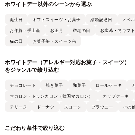
ホワイトデー以外のシーンから選ぶ
誕生日
ギフトスイーツ・お菓子
結婚記念日
ノベ
お年賀・手土産
お正月
敬老の日
お歳暮・冬ギフ
猫の日
お菓子缶・スイーツ缶
ホワイトデー（アレルギー対応お菓子・スイーツ）
をジャンルで絞り込む
チョコレート
焼き菓子
和菓子
ロールケーキ
マカロン・トゥンカロン（韓国マカロン）
カップケーキ
テリーヌ
ドーナツ
スコーン
ブラウニー
その
こだわり条件で絞り込む