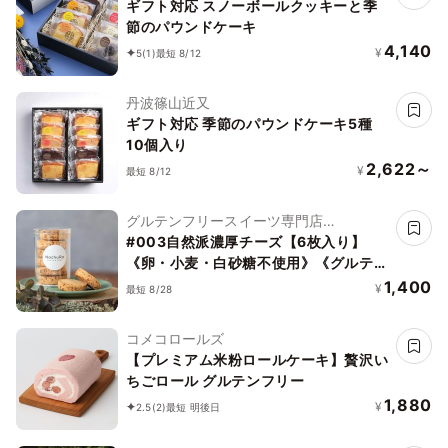
ギフト対応 スノーボールクッキーと季
節のパウンドケーキ
4,140
¥
5
(1)
最短 8/12
丹波篠山近又
ギフト対応 季節のパウンドケーキ5種
10個入り
2,622～
¥
最短 8/12
グルテンフリースイーツ専門店
NachuRa(ナチュラ)-南青山-
#003自然派濃厚チーズ【6枚入り】
《卵・小麦・白砂糖不使用》《グルテン
フリー》《アレルギー配慮》
1,400
¥
最短 8/28
コメコロールズ
【プレミアム米粉ロールケーキ】贅沢い
ちごロール グルテンフリー
1,880
¥
2.5
(2)
最短 明後日