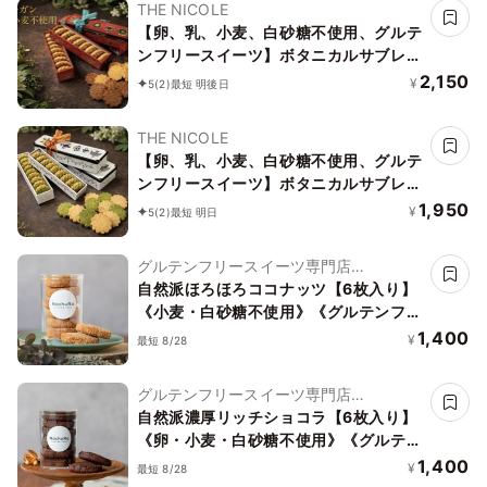
THE NICOLE
【卵、乳、小麦、白砂糖不使用、グルテ
ンフリースイーツ】ボタニカルサブレ
カカオ、黒糖バニラサブレ缶 2種アソー
2,150
¥
5
(2)
最短 明後日
ト 《ヴィーガンスイーツ》 《無添加》
《アレルギー配慮》
THE NICOLE
【卵、乳、小麦、白砂糖不使用、グルテ
ンフリースイーツ】ボタニカルサブレ
京抹茶、黒糖バニラサブレ缶 2種アソー
1,950
¥
5
(2)
最短 明日
ト 《ヴィーガンスイーツ》《無添加》
《アレルギー配慮》
グルテンフリースイーツ専門店
NachuRa(ナチュラ)-南青山-
自然派ほろほろココナッツ【6枚入り】
《小麦・白砂糖不使用》《グルテンフリ
ー》《アレルギー配慮》
1,400
¥
最短 8/28
グルテンフリースイーツ専門店
NachuRa(ナチュラ)-南青山-
自然派濃厚リッチショコラ【6枚入り】
《卵・小麦・白砂糖不使用》《グルテン
フリー》《アレルギー配慮》
1,400
¥
最短 8/28