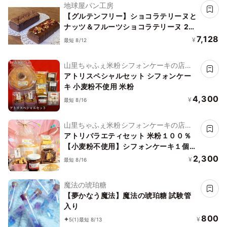
地球屋パン工房
【グルテンフリー】ショコラテリーヌと
ナッツ＆フルーツショコラテリーヌ 2本
セット
7,128
¥
最短 8/12
山里ちゃふぇ米粉シフォンケーキの店
アトリ
アトリスペシャルセット シフォンケー
キ 小麦粉不使用 米粉
4,300
¥
最短 8/16
山里ちゃふぇ米粉シフォンケーキの店
アトリ
アトリバラエティセット 米粉１００％
【小麦粉不使用】シフォンケーキ１個
ジャム ラスク 米粉クッキー
2,300
¥
最短 8/16
魔法の琥珀糖
【夢かなう魔法】魔法の琥珀糖 試験管
入り
800
¥
5
(1)
最短 8/13