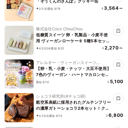
「ぞうくんのさんぽ」クッキー缶
3,564～
¥
3.5
(4)
最短 8/18
株式会社Coco ChouChou
低糖質スイーツ 卵・乳製品・小麦不使
用 ヴィーガンローケーキ 5種5本セット
《ヴィーガンスイーツ》《ロースイー
2,270～
¥
4.52
(54)
最短 8/20
ツ》《グルテンフリー》《アレルギー配
慮》
アレルギー・ヴィーガンスイーツ
L'AURA(ローラ)
【卵・乳・小麦・ナッツ・大豆不使用】
7色のヴィーガン・ハートマカロンセッ
ト
5,100
¥
最短 8/10
ショコラ研究所(#チョコ研)
航空系表紙に採用されたグルテンフリー
の濃厚ガトーショコラ2本セット！クラ
ファンで1日200万売れました。誕生日
6,800
¥
4.25
(4)
最短 8/14
祝い