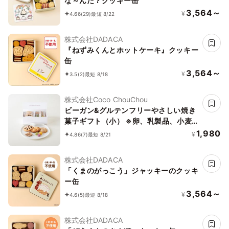
な～んだ？クッキー缶
3,564～
¥
4.66
(29)
最短 8/22
株式会社DADACA
『ねずみくんとホットケーキ』クッキー
缶
3,564～
¥
3.5
(2)
最短 8/18
株式会社Coco ChouChou
ビーガン&グルテンフリーやさしい焼き
菓子ギフト（小） ※卵、乳製品、小麦
粉、白砂糖不使用 《ヴィーガンスイー
1,980
¥
4.86
(7)
最短 8/21
ツ》《グルテンフリー》
株式会社DADACA
「くまのがっこう」ジャッキーのクッキ
ー缶
3,564～
¥
4.6
(5)
最短 8/18
株式会社DADACA