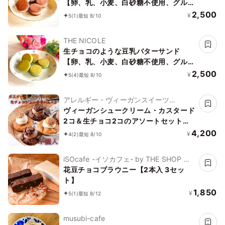
【卵、乳、小麦、白砂糖不使用、グルテ
ンフリースイーツ】ボタニカルカカオサ
2,500
¥
5
(1)
最短 8/10
ンド 《ヴィーガンスイーツ》《無添
加》《アレルギー配慮》
THE NICOLE
生チョコのような豆乳バターサンド
【卵、乳、小麦、白砂糖不使用、グルテ
ンフリースイーツ】ボタニカルサンド
2,500
¥
5
(4)
最短 8/10
京抹茶サンド 《ヴィーガンスイーツ・
ヴィーガンケーキ》《無添加》《アレル
アレルギー・ヴィーガンスイーツ
ギー配慮》
L'AURA(ローラ)
ヴィーガンシュークリーム・カスタード
2コ＆生チョコ2コのアソートセット
《ヴィーガンスイーツ》
4,200
¥
4
(2)
最短 8/10
iSOcafe -イソカフェ- by THE SHOP そ
のに
花豆チョコブラウニー【2本入 3セッ
ト】
1,850
¥
5
(1)
最短 8/12
musubi-cafe