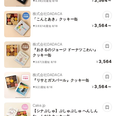
3,564～
¥
4.39
(23)
最短 8/18
株式会社DADACA
「こんとあき」クッキー缶
3,564～
¥
3.93
(14)
最短 8/18
株式会社DADACA
『おさるのジョージ ドーナツこわい』
クッキー缶
3,564
¥
3.67
(3)
最短 8/19
株式会社DADACA
『リサとガスパール』クッキー缶
3,564～
¥
5
(2)
最短 8/18
Cake.jp
【シナぷしゅ】ぷしゅぷしゅ へんしん