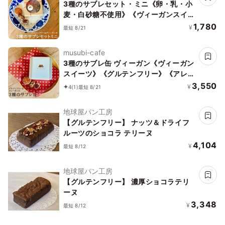
3種のサブレセット・ミニ《卵・乳・小
麦・白砂糖不使用》《ヴィーガンスイー
ツ》《グルテンフリー》《アレルギー配
1,780
¥
最短 8/21
慮》
musubi-cafe
3種のサブレ缶 ヴィーガン《ヴィーガン
スイーツ》《グルテンフリー》《アレル
ギー配慮》
3,550
¥
4
(1)
最短 8/21
地球屋パン工房
【グルテンフリー】 ナッツ＆ドライフ
ルーツのショコラ テリーヌ
4,104
¥
最短 8/12
地球屋パン工房
【グルテンフリー】 濃厚ショコラテリ
ーヌ
3,348
¥
最短 8/12