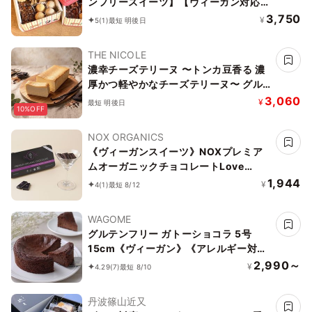
ンフリースイーツ】【ヴィーガン対応】
白馬にのって駆け巡ろう ボタニカルサ
3,750
¥
5
(1)
最短 明後日
ブレ缶
THE NICOLE
濃幸チーズテリーヌ 〜トンカ豆香る 濃
厚かつ軽やかなチーズテリーヌ〜 グル
テンフリー
3,060
¥
最短 明後日
10%OFF
NOX ORGANICS
《ヴィーガンスイーツ》NOXプレミア
ムオーガニックチョコレートLove
Editionクランベリー12粒
1,944
¥
4
(1)
最短 8/12
WAGOME
グルテンフリー ガトーショコラ 5号
15cm《ヴィーガン》《アレルギー対
応》《小麦なし》《卵なし》《乳なし》
2,990～
¥
4.29
(7)
最短 8/10
《ヴィーガンスイーツ・ヴィーガンケー
キ》
丹波篠山近又