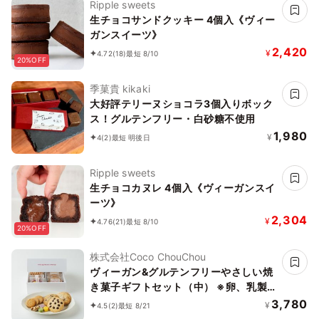
Ripple sweets
生チョコサンドクッキー 4個入《ヴィー
ガンスイーツ》
2,420
¥
4.72
(18)
最短 8/10
20%OFF
季菓貴 kikaki
大好評テリーヌショコラ3個入りボック
ス！グルテンフリー・白砂糖不使用
1,980
¥
4
(2)
最短 明後日
Ripple sweets
生チョコカヌレ 4個入《ヴィーガンスイ
ーツ》
2,304
¥
4.76
(21)
最短 8/10
20%OFF
株式会社Coco ChouChou
ヴィーガン&グルテンフリーやさしい焼
き菓子ギフトセット（中） ※卵、乳製
品、小麦粉、白砂糖不使用 《ヴィーガ
3,780
¥
4.5
(2)
最短 8/21
ンスイーツ》《グルテンフリー》