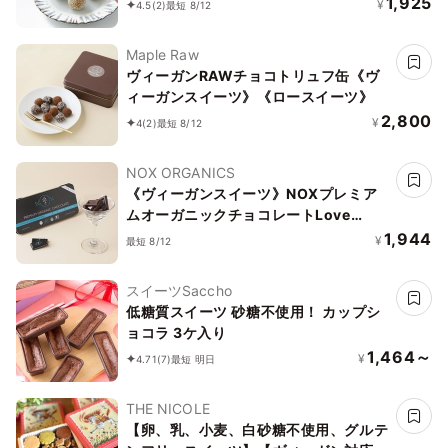
1,925
¥
4.5
(2)
最短 8/12
Maple Raw
ヴィーガンRAWチョコトリュフ缶《ヴ
ィーガンスイーツ》《ロースイーツ》
2,800
¥
4
(2)
最短 8/12
NOX ORGANICS
《ヴィーガンスイーツ》NOXプレミア
ムオーガニックチョコレートLove
Editionアーモンド＆チアシード12粒
1,944
¥
最短 8/12
スイーツSaccho
低糖質スイーツ 砂糖不使用！ カップシ
ョコラ 3ケ入り
1,464～
¥
4.71
(7)
最短 明日
THE NICOLE
【卵、乳、小麦、白砂糖不使用、グルテ