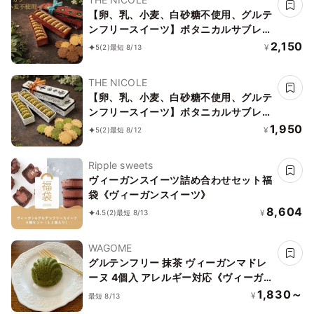
【卵、乳、小麦、白砂糖不使用、グルテ
ンフリースイーツ】ボタニカルサブレ
カカオ、黒糖バニラサブレ缶 2種アソー
2,150
¥
5
(2)
最短 8/13
ト 《ヴィーガンスイーツ》 《無添加》
《アレルギー配慮》
THE NICOLE
【卵、乳、小麦、白砂糖不使用、グルテ
ンフリースイーツ】ボタニカルサブレ
京抹茶、黒糖バニラサブレ缶 2種アソー
1,950
¥
5
(2)
最短 8/12
ト 《ヴィーガンスイーツ》《無添加》
《アレルギー配慮》
Ripple sweets
ヴィーガンスイーツ詰め合わせセット福
袋《ヴィーガンスイーツ》
8,604
¥
4.5
(2)
最短 8/13
WAGOME
グルテンフリー 抹茶 ヴィーガンマドレ
ーヌ 4個入 アレルギー対応《ヴィーガ
ンスイーツ》《グルテンフリー》
1,830～
¥
最短 8/13