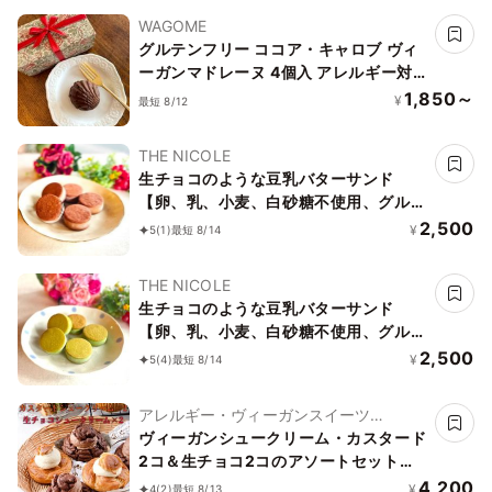
WAGOME
グルテンフリー ココア・キャロブ ヴィ
ーガンマドレーヌ 4個入 アレルギー対
応《ヴィーガンスイーツ》《グルテンフ
1,850～
¥
最短 8/12
リー》
THE NICOLE
生チョコのような豆乳バターサンド
【卵、乳、小麦、白砂糖不使用、グルテ
ンフリースイーツ】ボタニカルカカオサ
2,500
¥
5
(1)
最短 8/14
ンド 《ヴィーガンスイーツ》《無添
加》《アレルギー配慮》
THE NICOLE
生チョコのような豆乳バターサンド
【卵、乳、小麦、白砂糖不使用、グルテ
ンフリースイーツ】ボタニカルサンド
2,500
¥
5
(4)
最短 8/14
京抹茶サンド 《ヴィーガンスイーツ・
ヴィーガンケーキ》《無添加》《アレル
アレルギー・ヴィーガンスイーツ
ギー配慮》
L'AURA(ローラ)
ヴィーガンシュークリーム・カスタード
2コ＆生チョコ2コのアソートセット
《ヴィーガンスイーツ》
4,200
¥
4
(2)
最短 8/13