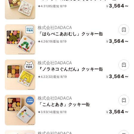
3,564～
¥
4.31
(85)
最短 8/19
株式会社DADACA
「はらぺこあおむし」クッキー缶
3,564～
¥
4.26
(19)
最短 8/19
株式会社DADACA
『ノラネコぐんだん』クッキー缶
3,564～
¥
4.22
(32)
最短 8/19
株式会社DADACA
「こんとあき」クッキー缶
3,564～
¥
3.93
(14)
最短 8/19
株式会社DADACA