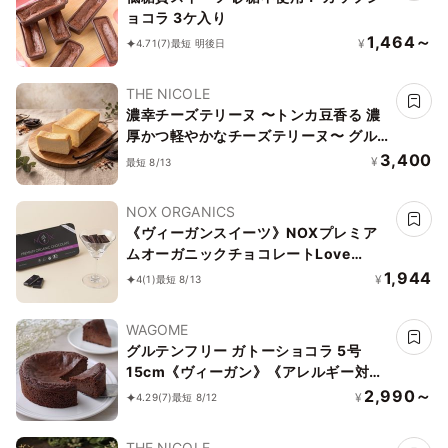
ョコラ 3ケ入り
1,464～
¥
4.71
(7)
最短 明後日
THE NICOLE
濃幸チーズテリーヌ 〜トンカ豆香る 濃
厚かつ軽やかなチーズテリーヌ〜 グル
テンフリー
3,400
¥
最短 8/13
NOX ORGANICS
《ヴィーガンスイーツ》NOXプレミア
ムオーガニックチョコレートLove
Editionクランベリー12粒
1,944
¥
4
(1)
最短 8/13
WAGOME
グルテンフリー ガトーショコラ 5号
15cm《ヴィーガン》《アレルギー対
応》《小麦なし》《卵なし》《乳なし》
2,990～
¥
4.29
(7)
最短 8/12
《ヴィーガンスイーツ・ヴィーガンケー
キ》
THE NICOLE