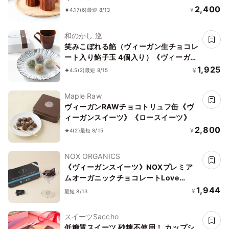
2,400
¥
4.17
(6)
最短 8/13
和のかし 巡
笑みこぼれる餡（ヴィーガン生チョコレ
ート入り餡子玉 4個入り）《ヴィーガン
スイーツ》
1,925
¥
4.5
(2)
最短 8/15
Maple Raw
ヴィーガンRAWチョコトリュフ缶《ヴ
ィーガンスイーツ》《ロースイーツ》
2,800
¥
4
(2)
最短 8/15
NOX ORGANICS
《ヴィーガンスイーツ》NOXプレミア
ムオーガニックチョコレートLove
Editionアーモンド＆チアシード12粒
1,944
¥
最短 8/13
スイーツSaccho
低糖質スイーツ 砂糖不使用！ カップシ