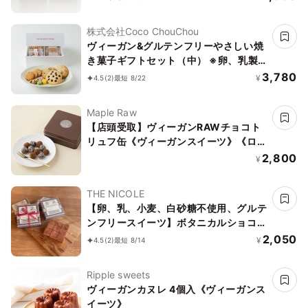
株式会社Coco ChouChou
ヴィーガン&グルテンフリーやさしい焼
き菓子ギフトセット（中） ※卵、乳製
品、小麦粉、白砂糖不使用 《ヴィーガ
3,780
¥
4.5
(2)
最短 8/22
ンスイーツ》《グルテンフリー》
Maple Raw
【店頭受取】ヴィーガンRAWチョコト
リュフ缶《ヴィーガンスイーツ》《ロー
スイーツ》
2,800
¥
THE NICOLE
【卵、乳、小麦、白砂糖不使用、グルテ
ンフリースイーツ】ボタニカルショコラ
京豆腐生チョコ 《ヴィーガンスイー
2,050
¥
4.5
(2)
最短 8/14
ツ・ヴィーガンケーキ》《無添加》《ア
レルギー配慮》
Ripple sweets
ヴィーガンカヌレ 4個入《ヴィーガンス
イーツ》