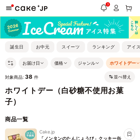
3
誕生日
お中元
スイーツ
ランキング
アイ
お届け日
価格
ジャンル
ホワイトデー
38
並べ替え
対象商品:
件
ホワイトデー（白砂糖不使用お菓
子）
商品一覧
Cake.jp
「ノンタンのたんじょうび」クッキー缶