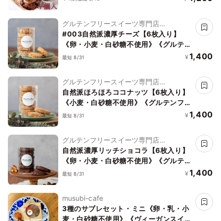
グルテンフリースイーツ専門店
NachuRa(ナチュラ)-南青山-
#003自然派濃厚チーズ【6枚入り】
《卵・小麦・白砂糖不使用》《グルテン
フリー》《アレルギー配慮》
1,400
¥
最短 8/31
グルテンフリースイーツ専門店
NachuRa(ナチュラ)-南青山-
自然派ほろほろココナッツ【6枚入り】
《小麦・白砂糖不使用》《グルテンフリ
ー》《アレルギー配慮》
1,400
¥
最短 8/31
グルテンフリースイーツ専門店
NachuRa(ナチュラ)-南青山-
自然派濃厚リッチショコラ【6枚入り】
《卵・小麦・白砂糖不使用》《グルテン
フリー》《アレルギー配慮》
1,400
¥
最短 8/31
musubi-cafe
3種のサブレセット・ミニ《卵・乳・小
麦・白砂糖不使用》《ヴィーガンスイー