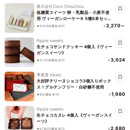
株式会社Coco ChouChou
低糖質スイーツ 卵・乳製品・小麦不使
用 ヴィーガンローケーキ 5種5本セット
《ヴィーガンスイーツ》《ロースイー
2,270～
¥
4.52
(54)
最短 8/21
ツ》《グルテンフリー》《アレルギー配
慮》
Ripple sweets
生チョコサンドクッキー 4個入《ヴィー
ガンスイーツ》
3,024
¥
4.72
(18)
最短 8/13
季菓貴 kikaki
大好評テリーヌショコラ3個入りボック
ス！グルテンフリー・白砂糖不使用
1,980
¥
4
(2)
最短 8/14
Ripple sweets
生チョコカヌレ 4個入《ヴィーガンスイ
ーツ》
2,880
¥
4.76
(21)
最短 8/13