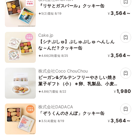
『リサとガスパール』クッキー缶
3,564～
¥
5
(2)
最短 8/19
Cake.jp
【シナぷしゅ】ぷしゅぷしゅ へんしん
な～んだ？クッキー缶
3,564～
¥
4.66
(29)
最短 8/25
株式会社Coco ChouChou
ビーガン&グルテンフリーやさしい焼き
菓子ギフト（小） ※卵、乳製品、小麦
粉、白砂糖不使用 《ヴィーガンスイー
1,980
¥
4.86
(7)
最短 8/22
ツ》《グルテンフリー》
株式会社DADACA
「ぞうくんのさんぽ」クッキー缶
3,564～
¥
3.5
(4)
最短 8/19