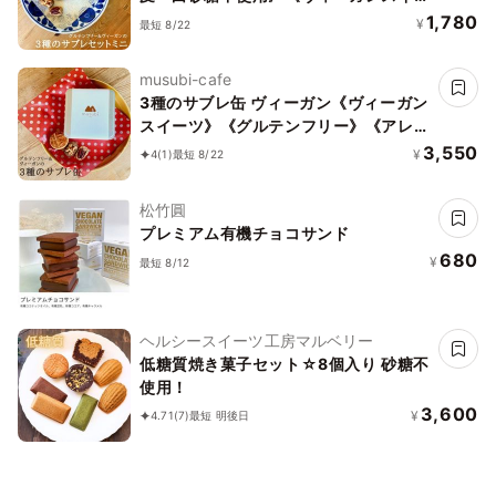
ツ》《グルテンフリー》《アレルギー配
1,780
¥
最短 8/22
慮》
musubi-cafe
3種のサブレ缶 ヴィーガン《ヴィーガン
スイーツ》《グルテンフリー》《アレル
ギー配慮》
3,550
¥
4
(1)
最短 8/22
松竹圓
プレミアム有機チョコサンド
680
¥
最短 8/12
ヘルシースイーツ工房マルベリー
低糖質焼き菓子セット☆8個入り 砂糖不
使用！
3,600
¥
4.71
(7)
最短 明後日