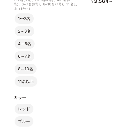
3,564～
¥
号)、6~7名(6号)、8~10名(7号)、11名以
上（8号~）
1〜2名
2～3名
4～5名
6～7名
8～10名
11名以上
カラー
レッド
ブルー