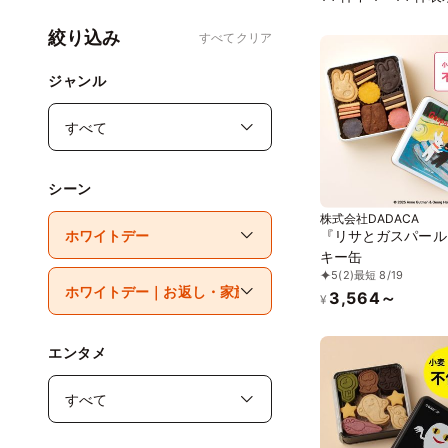
絞り込み
すべてクリア
ジャンル
シーン
株式会社DADACA
『リサとガスパール
キー缶
5
(2)
最短 8/19
3,564～
¥
エンタメ