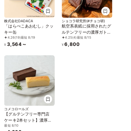
株式会社DADACA
ショコラ研究所(#チョコ研)
「はらぺこあおむし」クッ
航空系表紙に採用されたグ
キー缶
ルテンフリーの濃厚ガトー
4.26
(19)
最短 8/19
4.25
(4)
最短 8/15
ショコラ2本セット！クラ
3,564～
6,800
ファンで1日200万売れま
¥
¥
した。誕生日祝い
コメコロールズ
【グルテンフリー専門店
ケーキ2本セット】濃厚し
最短 8/10
っとりガトーショコラ & レ