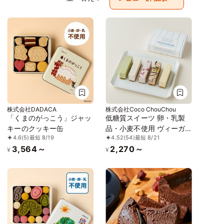
株式会社DADACA
株式会社Coco ChouChou
「くまのがっこう」ジャッ
低糖質スイーツ 卵・乳製
キーのクッキー缶
品・小麦不使用 ヴィーガ
4.6
(5)
最短 8/19
4.52
(54)
最短 8/21
ンローケーキ 5種5本セッ
3,564～
2,270～
ト《ヴィーガンスイーツ》
¥
¥
《ロースイーツ》《グルテ
ンフリー》《アレルギー配
慮》