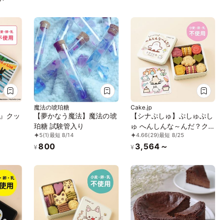
魔法の琥珀糖
Cake.jp
』クッ
【夢かなう魔法】魔法の琥
【シナぷしゅ】ぷしゅぷし
珀糖 試験管入り
ゅ へんしんな～んだ？ク
5
(1)
最短 8/14
4.66
(29)
最短 8/25
ッキー缶
800
3,564～
¥
¥