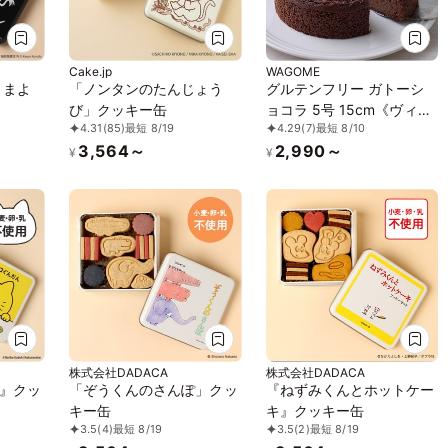
Cake.jp
WAGOME
』まよ
「ノンタンのたんじょう
グルテンフリー ガトーシ
び」クッキー缶
ョコラ 5号 15cm《ヴィー
4.31
(85)
最短 8/19
4.29
(7)
最短 8/10
ガン》《アレルギー対応》
3,564～
2,990～
《小麦なし》《卵なし》
¥
¥
《乳なし》 《ヴィーガン
スイーツ・ヴィーガンケー
キ》
株式会社DADACA
株式会社DADACA
』クッ
「ぞうくんのさんぽ」クッ
『ねずみくんとホットケー
キー缶
キ』クッキー缶
3.5
(4)
最短 8/19
3.5
(2)
最短 8/19