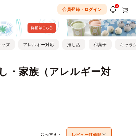
3
会員登録・ログイン
キッズ
アレルギー対応
推し活
和菓子
キャラ
返し・家族（アレルギー対
並べ替え：