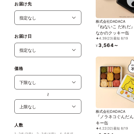
お届け先
株式会社DADACA
『ねないこ だれだ
なかのクッキー缶
お届け日
4.39
(23)
最短 8/19
3,564～
¥
価格
〜
株式会社DADACA
『ノラネコぐんだん
キー缶
人数
4.22
(32)
最短 8/19
1~2名(3号)、2~3名(4号)、4~5名(5