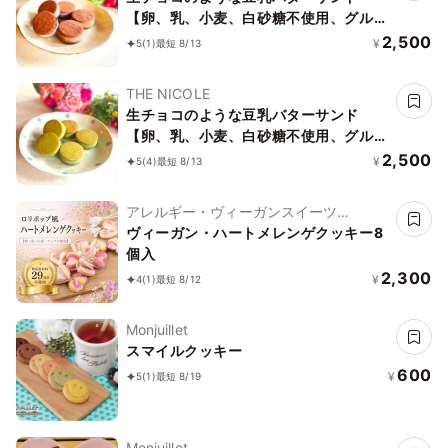
【卵、乳、小麦、白砂糖不使用、グルテ
ンフリースイーツ】ボタニカルカカオサ
2,500
¥
5
(1)
最短 8/13
ンド 《ヴィーガンスイーツ》《無添
加》《アレルギー配慮》
THE NICOLE
生チョコのような豆乳バターサンド
【卵、乳、小麦、白砂糖不使用、グルテ
ンフリースイーツ】ボタニカルサンド
2,500
¥
5
(4)
最短 8/13
京抹茶サンド 《ヴィーガンスイーツ・
ヴィーガンケーキ》《無添加》《アレル
アレルギー・ヴィーガンスイーツ
ギー配慮》
L'AURA(ローラ)
ヴィーガン・ハートメレンゲクッキー8
個入
2,300
¥
4
(1)
最短 8/12
Monjuillet
スマイルクッキー
600
¥
5
(1)
最短 8/19
Monjuillet