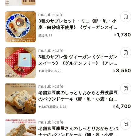
musubi-cafe
3種のサブレセット・ミニ《卵・乳・小
麦・白砂糖不使用》《ヴィーガンスイー
ツ》《グルテンフリー》《アレルギー配
1,780
¥
最短 8/22
慮》
musubi-cafe
3種のサブレ缶 ヴィーガン《ヴィーガン
スイーツ》《グルテンフリー》《アレル
ギー配慮》
3,550
¥
4
(1)
最短 8/22
musubi-cafe
老舗京豆腐のしっとりおからと丹波黒豆
のパウンドケーキ《卵・乳・小麦・白砂
糖不使用》《ヴィーガンスイーツ》《グ
4,700
¥
4.67
(3)
最短 8/22
ルテンフリー》《無添加》《アレルギー
配慮》
musubi-cafe
老舗京豆腐屋さんのしっとりおからとバ
ナナのパウンドケーキ《卵・乳・小麦・