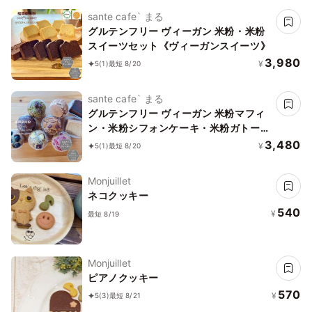
sante cafe` まる
グルテンフリー ヴィーガン 米粉・米粉
スイーツセット《ヴィーガンスイーツ》
3,980
¥
5
(1)
最短 8/20
sante cafe` まる
グルテンフリー ヴィーガン 米粉マフィ
ン・米粉シフォンケーキ・米粉ガトーシ
ョコラセット(NEW07）《ヴィーガン
3,480
¥
5
(1)
最短 8/20
スイーツ》
Monjuillet
ネコクッキー
540
¥
最短 8/19
Monjuillet
ピアノクッキー
570
¥
5
(3)
最短 8/21