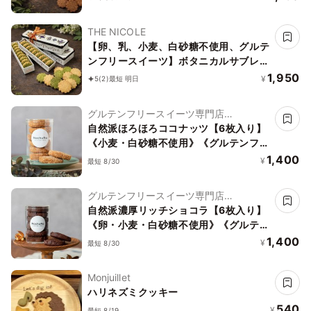
ト 《ヴィーガンスイーツ》 《無添加》
《アレルギー配慮》
THE NICOLE
【卵、乳、小麦、白砂糖不使用、グルテ
ンフリースイーツ】ボタニカルサブレ
京抹茶、黒糖バニラサブレ缶 2種アソー
1,950
¥
5
(2)
最短 明日
ト 《ヴィーガンスイーツ》《無添加》
《アレルギー配慮》
グルテンフリースイーツ専門店
NachuRa(ナチュラ)-南青山-
自然派ほろほろココナッツ【6枚入り】
《小麦・白砂糖不使用》《グルテンフリ
ー》《アレルギー配慮》
1,400
¥
最短 8/30
グルテンフリースイーツ専門店
NachuRa(ナチュラ)-南青山-
自然派濃厚リッチショコラ【6枚入り】
《卵・小麦・白砂糖不使用》《グルテン
フリー》《アレルギー配慮》
1,400
¥
最短 8/30
Monjuillet
ハリネズミクッキー
540
¥
最短 8/19