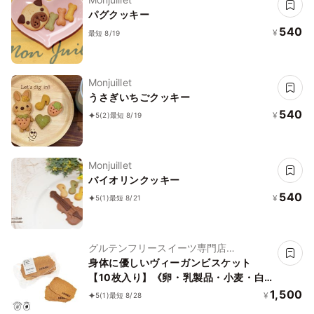
パグクッキー
540
¥
最短 8/19
Monjuillet
うさぎいちごクッキー
540
¥
5
(2)
最短 8/19
Monjuillet
バイオリンクッキー
540
¥
5
(1)
最短 8/21
グルテンフリースイーツ専門店
NachuRa(ナチュラ)-南青山-
身体に優しいヴィーガンビスケット
【10枚入り】《卵・乳製品・小麦・白
砂糖不使用》《ヴィーガンスイーツ》
1,500
¥
5
(1)
最短 8/28
《グルテンフリー》《アレルギー配慮》