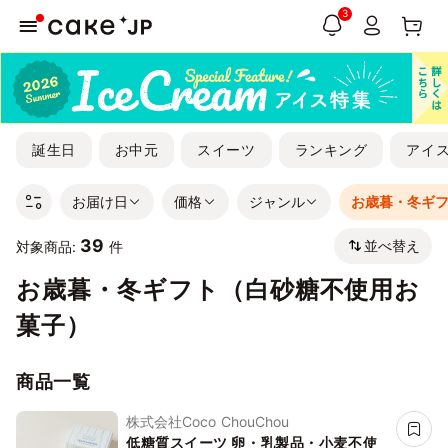
3
誕生日
お中元
スイーツ
ランキング
アイ
お届け日
価格
ジャンル
お歳暮・冬ギ
39
並べ替え
対象商品:
件
お歳暮・冬ギフト（白砂糖不使用お
菓子）
商品一覧
株式会社Coco ChouChou
低糖質スイーツ 卵・乳製品・小麦不使