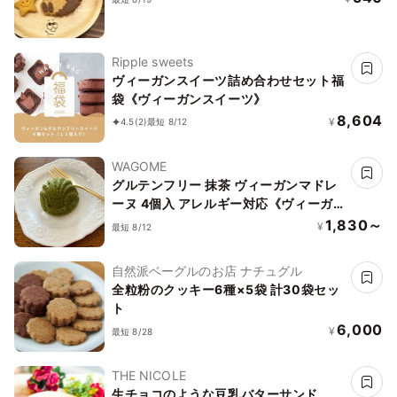
Ripple sweets
ヴィーガンスイーツ詰め合わせセット福
袋《ヴィーガンスイーツ》
8,604
¥
4.5
(2)
最短 8/12
WAGOME
グルテンフリー 抹茶 ヴィーガンマドレ
ーヌ 4個入 アレルギー対応《ヴィーガ
ンスイーツ》《グルテンフリー》
1,830～
¥
最短 8/12
自然派ベーグルのお店 ナチュグル
全粒粉のクッキー6種×5袋 計30袋セッ
ト
6,000
¥
最短 8/28
THE NICOLE
生チョコのような豆乳バターサンド