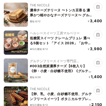
THE NICOLE
濃幸チーズテリーヌ 〜トンカ豆香る 濃
厚かつ軽やかなチーズテリーヌ〜 グル
テンフリー
3,400
¥
最短 8/12
ヘルシースイーツ工房マルベリー
低糖質スイーツ クレームブリュレ 選べ
る5個セット 「アイス 2026」「お中元
2026」
3,980
¥
5
(2)
最短 8/12
グルテンフリースイーツ専門店
NachuRa(ナチュラ)-南青山-
#003自然派濃厚チーズ【6枚入り】
《卵・小麦・白砂糖不使用》《グルテン
フリー》《アレルギー配慮》
1,400
¥
最短 8/30
THE NICOLE
【卵、乳、小麦、白砂糖不使用、グルテ
ンフリースイーツ】ボタニカルサブレ
カカオ、黒糖バニラサブレ缶 2種アソー
2,150
¥
5
(2)
最短 8/12