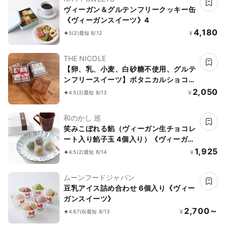
ヴィーガン＆グルテンフリークッキー缶
《ヴィーガンスイーツ》4
4,180
¥
5
(2)
最短 8/12
THE NICOLE
【卵、乳、小麦、白砂糖不使用、グルテ
ンフリースイーツ】ボタニカルショコラ
京豆腐生チョコ 《ヴィーガンスイー
2,050
¥
4.5
(2)
最短 8/13
ツ・ヴィーガンケーキ》《無添加》《ア
レルギー配慮》
和のかし 巡
笑みこぼれる餡（ヴィーガン生チョコレ
ート入り餡子玉 4個入り）《ヴィーガン
スイーツ》
1,925
¥
4.5
(2)
最短 8/14
ムーンフードジャパン
豆乳アイス詰め合わせ 6個入り《ヴィー
ガンスイーツ》
2,700～
¥
4.67
(6)
最短 8/13