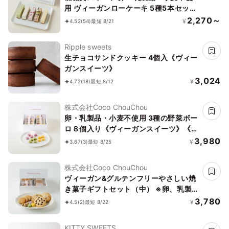
用 ヴィーガンローケーキ 5種5本セット
《ヴィーガンスイーツ》《ロースイー
2,270～
¥
4.52
(54)
最短 8/21
ツ》《グルテンフリー》《アレルギー配
慮》
Ripple sweets
生チョコサンドクッキー 4個入《ヴィー
ガンスイーツ》
3,024
¥
4.72
(18)
最短 8/12
株式会社Coco ChouChou
卵・乳製品・小麦不使用 3種の野菜ボー
ロ８個入り《ヴィーガンスイーツ》《グ
ルテンフリー》
3,980
¥
3.67
(3)
最短 8/25
株式会社Coco ChouChou
ヴィーガン&グルテンフリーやさしい焼
き菓子ギフトセット（中） ※卵、乳製
品、小麦粉、白砂糖不使用 《ヴィーガ
3,780
¥
4.5
(2)
最短 8/22
ンスイーツ》《グルテンフリー》
KITTY SWEETS