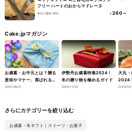
フリー ハートのおからマドレーヌ
260～
¥
5
(1)
最短 明日
Cake.jpマガジン
お歳暮・お中元とは？贈る
伊勢丹お歳暮特集2024！
大丸・
意味やマナー、喜ばれるギ
冬の贈り物を極めるガイド
202
フトのポイントまで徹底解
ェック
2025/06/21
2024/11/03
2024/10/
説！
さらにカテゴリーを絞り込む
お歳暮・冬ギフト｜スイーツ・お菓子