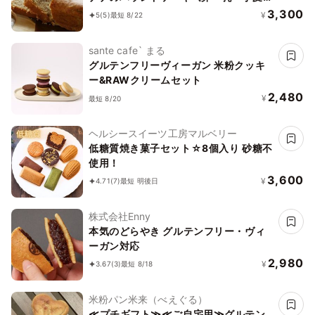
白砂糖不使用》《ヴィーガンスイーツ》
3,300
¥
5
(5)
最短 8/22
《グルテンフリー》《無添加》《アレル
ギー配慮》
sante cafe` まる
グルテンフリーヴィーガン 米粉クッキ
ー&RAWクリームセット
2,480
¥
最短 8/20
ヘルシースイーツ工房マルベリー
低糖質焼き菓子セット☆8個入り 砂糖不
使用！
3,600
¥
4.71
(7)
最短 明後日
株式会社Enny
本気のどらやき グルテンフリー・ヴィ
ーガン対応
2,980
¥
3.67
(3)
最短 8/18
米粉パン米来（べえぐる）
≪プチギフト≫≪ご自宅用≫グルテン