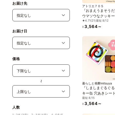
お届け先
アトリエ７０５
『おまえうまそうだ
ウマソウなクッキー
4.71
(21)
最短 8/12
3,564～
¥
お届け日
価格
〜
暮らしと発酵mitsuya
『しましまぐるぐる
キー缶 穴あきシー
最短 8/15
3,564～
¥
人数
1~2名(3号)、2~3名(4号)、4~5名(5