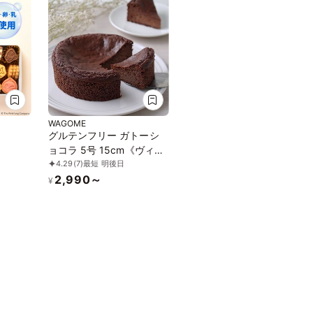
WAGOME
グルテンフリー ガトーシ
ョコラ 5号 15cm《ヴィー
4.29
(7)
最短 明後日
ガン》《アレルギー対応》
2,990～
《小麦なし》《卵なし》
¥
《乳なし》 《ヴィーガン
スイーツ・ヴィーガンケー
キ》