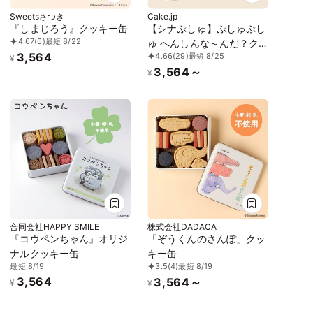
Sweetsさつき
Cake.jp
『しまじろう』クッキー缶
【シナぷしゅ】ぷしゅぷし
4.67
(6)
最短 8/22
ゅ へんしんな～んだ？ク
3,564
4.66
(29)
最短 8/25
ッキー缶
¥
3,564～
¥
合同会社HAPPY SMILE
株式会社DADACA
『コウペンちゃん』オリジ
「ぞうくんのさんぽ」クッ
ナルクッキー缶
キー缶
最短 8/19
3.5
(4)
最短 8/19
3,564
3,564～
¥
¥