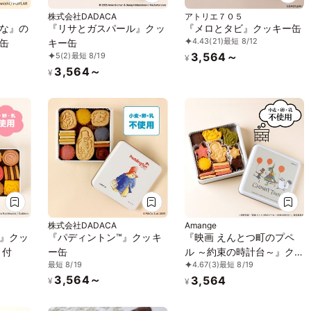
株式会社DADACA
アトリエ７０５
な』の
『リサとガスパール』クッ
『メロとタビ』クッキー缶
4.43
(21)
最短 8/12
缶
キー缶
3,564～
5
(2)
最短 8/19
¥
3,564～
¥
株式会社DADACA
Amange
』クッ
『パディントン™』クッキ
『映画 えんとつ町のプペ
ト付
ー缶
ル ～約束の時計台～』ク
最短 8/19
4.67
(3)
最短 8/19
ッキー缶
3,564～
3,564
¥
¥