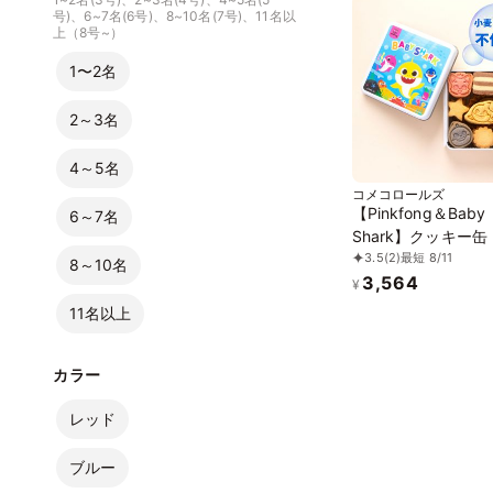
号)、6~7名(6号)、8~10名(7号)、11名以
上（8号~）
1〜2名
2～3名
4～5名
コメコロールズ
【Pinkfong＆Baby
6～7名
Shark】クッキー缶
3.5
(2)
最短 8/11
8～10名
3,564
¥
11名以上
カラー
レッド
ブルー