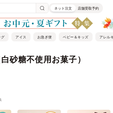
ネット注文
店舗受取予約
ング
アイス
お急ぎ便
ベビー＆キッズ
アレル
（白砂糖不使用お菓子）
示