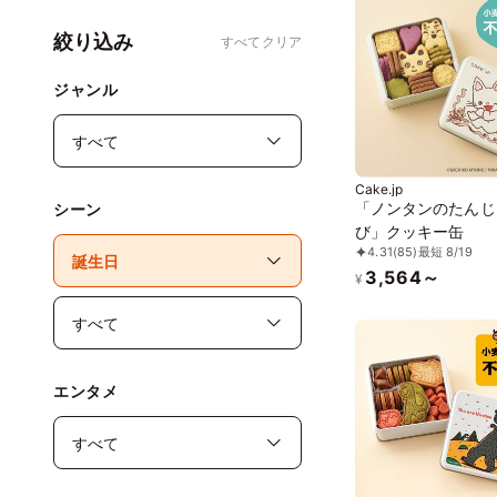
絞り込み
すべてクリア
ジャンル
Cake.jp
「ノンタンのたんじ
シーン
び」クッキー缶
4.31
(85)
最短 8/19
3,564～
¥
エンタメ