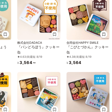
株式会社DADACA
合同会社HAPPY SMILE
ょう
『パンどろぼう』クッキー
『こびとづかん』クッキー
缶
缶
4.63
(8)
最短 8/19
4.38
(8)
最短 8/19
3,564～
3,564
¥
¥