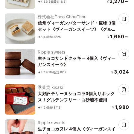
《ヴィーガンスイーツ》《ロースイー
2,270～
¥
4.52
(54)
最短 8/21
ツ》《グルテンフリー》《アレルギー配
慮》
株式会社Coco ChouChou
信州ヴィーガンバターサンド・巨峰 3個
セット《ヴィーガンスイーツ》《グルテ
ンフリー》
1,650～
¥
5
(4)
最短 8/25
Ripple sweets
生チョコサンドクッキー 4個入《ヴィー
ガンスイーツ》
3,024
¥
4.72
(18)
最短 8/12
季菓貴 kikaki
大好評テリーヌショコラ3個入りボック
ス！グルテンフリー・白砂糖不使用
1,980
¥
4
(2)
最短 8/13
Ripple sweets
生チョコカヌレ 4個入《ヴィーガンスイ