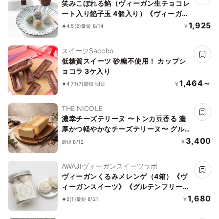
笑みこぼれる餡（ヴィーガン生チョコレ
ート入り餡子玉 4個入り）《ヴィーガン
スイーツ》
1,925
¥
4.5
(2)
最短 8/14
スイーツSaccho
低糖質スイーツ 砂糖不使用！ カップシ
ョコラ 3ケ入り
1,464～
¥
4.71
(7)
最短 明日
THE NICOLE
濃幸チーズテリーヌ 〜トンカ豆香る 濃
厚かつ軽やかなチーズテリーヌ〜 グル
テンフリー
3,400
¥
最短 8/12
AWAJIヴィーガンスイーツラボ
ヴィーガンくるみメレンゲ（4箱）《ヴ
ィーガンスイーツ》《グルテンフリー》
《アレルギー考慮》
1,680
¥
5
(1)
最短 8/21