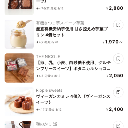
ーツ》
2,880
¥
4.76
(21)
最短 8/12
有機さつま芋スイーツ芋菓
産直有機安納芋使用 甘さ控えめ芋菓プ
リン 4個セット
1,970～
¥
4
(2)
最短 8/20
THE NICOLE
【卵、乳、小麦、白砂糖不使用、グルテ
ンフリースイーツ】ボタニカルショコラ
京豆腐生チョコ 《ヴィーガンスイー
2,050
¥
4.5
(2)
最短 8/13
ツ・ヴィーガンケーキ》《無添加》《ア
レルギー配慮》
Ripple sweets
ヴィーガンカヌレ 4個入《ヴィーガンス
イーツ》
2,400
¥
4.17
(6)
最短 8/12
和のかし 巡