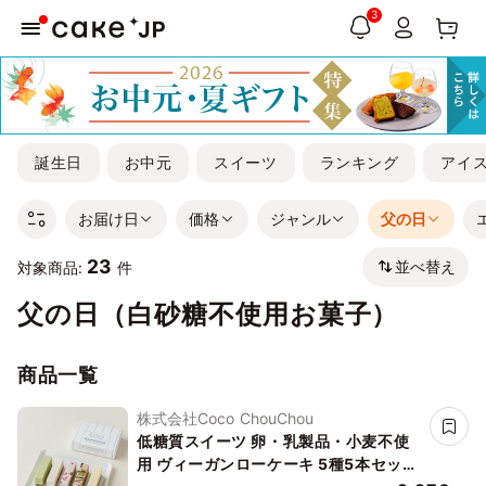
3
誕生日
お中元
スイーツ
ランキング
アイ
お届け日
価格
ジャンル
父の日
23
並べ替え
対象商品:
件
父の日（白砂糖不使用お菓子）
商品一覧
株式会社Coco ChouChou
低糖質スイーツ 卵・乳製品・小麦不使
用 ヴィーガンローケーキ 5種5本セット