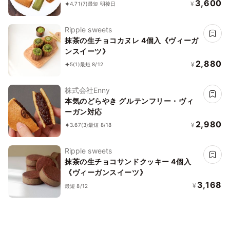
3,600
¥
4.71
(7)
最短 明後日
Ripple sweets
抹茶の生チョコカヌレ 4個入《ヴィーガ
ンスイーツ》
2,880
¥
5
(1)
最短 8/12
株式会社Enny
本気のどらやき グルテンフリー・ヴィ
ーガン対応
2,980
¥
3.67
(3)
最短 8/18
Ripple sweets
抹茶の生チョコサンドクッキー 4個入
《ヴィーガンスイーツ》
3,168
¥
最短 8/12