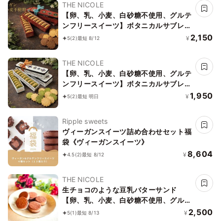
THE NICOLE
【卵、乳、小麦、白砂糖不使用、グルテ
ンフリースイーツ】ボタニカルサブレ
カカオ、黒糖バニラサブレ缶 2種アソー
2,150
¥
5
(2)
最短 8/12
ト 《ヴィーガンスイーツ》 《無添加》
《アレルギー配慮》
THE NICOLE
【卵、乳、小麦、白砂糖不使用、グルテ
ンフリースイーツ】ボタニカルサブレ
京抹茶、黒糖バニラサブレ缶 2種アソー
1,950
¥
5
(2)
最短 明日
ト 《ヴィーガンスイーツ》《無添加》
《アレルギー配慮》
Ripple sweets
ヴィーガンスイーツ詰め合わせセット福
袋《ヴィーガンスイーツ》
8,604
¥
4.5
(2)
最短 8/12
THE NICOLE
生チョコのような豆乳バターサンド
【卵、乳、小麦、白砂糖不使用、グルテ
ンフリースイーツ】ボタニカルカカオサ
2,500
¥
5
(1)
最短 8/13
ンド 《ヴィーガンスイーツ》《無添