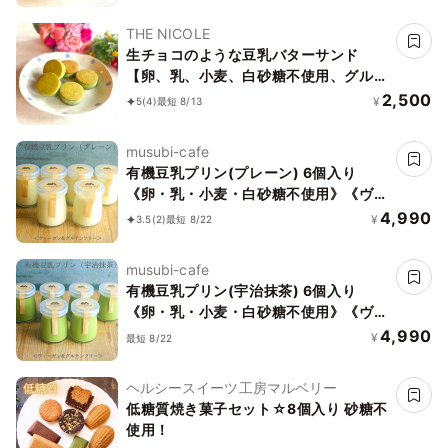
加》《アレルギー配慮》
THE NICOLE
生チョコのような豆乳バターサンド
【卵、乳、小麦、白砂糖不使用、グルテ
ンフリースイーツ】ボタニカルサンド
2,500
¥
5
(4)
最短 8/13
京抹茶サンド 《ヴィーガンスイーツ・
ヴィーガンケーキ》《無添加》《アレル
musubi-cafe
ギー配慮》
有機豆乳プリン(プレーン) 6個入り
《卵・乳・小麦・白砂糖不使用》《ヴィ
ーガンスイーツ》《グルテンフリー》
4,990
¥
3.5
(2)
最短 8/22
《アレルギー配慮》
musubi-cafe
有機豆乳プリン(宇治抹茶) 6個入り
《卵・乳・小麦・白砂糖不使用》《ヴィ
ーガンスイーツ》《グルテンフリー》
4,990
¥
最短 8/22
《無添加》《アレルギー配慮》
ヘルシースイーツ工房マルベリー
低糖質焼き菓子セット☆8個入り 砂糖不
使用！