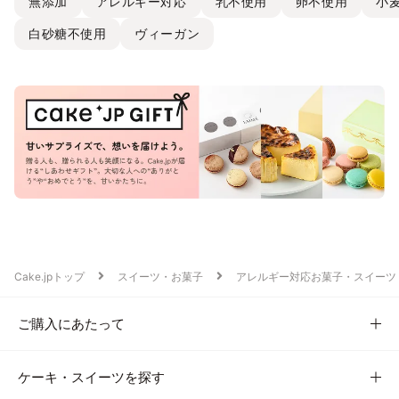
無添加
アレルギー対応
乳不使用
卵不使用
小
白砂糖不使用
ヴィーガン
Cake.jpトップ
スイーツ・お菓子
アレルギー対応お菓子・スイーツ
ご購入にあたって
ケーキ・スイーツを探す