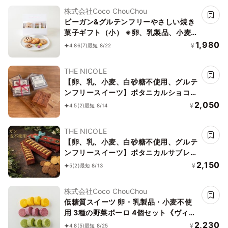
株式会社Coco ChouChou
ビーガン&グルテンフリーやさしい焼き
菓子ギフト（小） ※卵、乳製品、小麦
粉、白砂糖不使用 《ヴィーガンスイー
1,980
¥
4.86
(7)
最短 8/22
ツ》《グルテンフリー》
THE NICOLE
【卵、乳、小麦、白砂糖不使用、グルテ
ンフリースイーツ】ボタニカルショコラ
京豆腐生チョコ 《ヴィーガンスイー
2,050
¥
4.5
(2)
最短 8/14
ツ・ヴィーガンケーキ》《無添加》《ア
レルギー配慮》
THE NICOLE
【卵、乳、小麦、白砂糖不使用、グルテ
ンフリースイーツ】ボタニカルサブレ
カカオ、黒糖バニラサブレ缶 2種アソー
2,150
¥
5
(2)
最短 8/13
ト 《ヴィーガンスイーツ》 《無添加》
《アレルギー配慮》
株式会社Coco ChouChou
低糖質スイーツ 卵・乳製品・小麦不使
用 3種の野菜ボーロ 4個セット《ヴィー
ガンスイーツ》《グルテンフリー》《ア
2,230
¥
4.8
(5)
最短 8/25