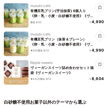
musubi-cafe
有機豆乳プリン(宇治抹茶) 6個入り
《卵・乳・小麦・白砂糖不使用》《ヴィ
ーガンスイーツ》《グルテンフリー》
4,990
¥
最短 8/22
《無添加》《アレルギー配慮》
musubi-cafe
有機豆乳プリン（抹茶＆プレーン）
《卵・乳・小麦・白砂糖不使用》《ヴィ
ーガンスイーツ》《グルテンフリー》
4,990
¥
5
(4)
最短 8/22
《無添加》《アレルギー配慮》
Ripple sweets
ヴィーガンスイーツ詰め合わせセット福
袋《ヴィーガンスイーツ》
8,604
¥
4.5
(2)
最短 8/13
白砂糖不使用お菓子以外のテーマから選ぶ