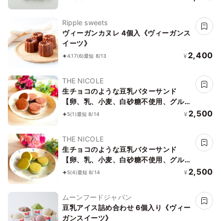
レルギー配慮》
Ripple sweets
ヴィーガンカヌレ 4個入《ヴィーガンス
イーツ》
2,400
¥
4.17
(6)
最短 8/13
THE NICOLE
生チョコのような豆乳バターサンド
【卵、乳、小麦、白砂糖不使用、グルテ
ンフリースイーツ】ボタニカルカカオサ
2,500
¥
5
(1)
最短 8/14
ンド 《ヴィーガンスイーツ》《無添
加》《アレルギー配慮》
THE NICOLE
生チョコのような豆乳バターサンド
【卵、乳、小麦、白砂糖不使用、グルテ
ンフリースイーツ】ボタニカルサンド
2,500
¥
5
(4)
最短 8/14
京抹茶サンド 《ヴィーガンスイーツ・
ヴィーガンケーキ》《無添加》《アレル
ムーンフードジャパン
ギー配慮》
豆乳アイス詰め合わせ 6個入り《ヴィー
ガンスイーツ》