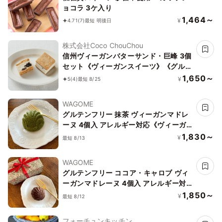
ョコラ 3ケ入り
1,464～
¥
4.71
(7)
最短 明後日
株式会社Coco ChouChou
信州ヴィーガンバターサンド・巨峰 3個
セット《ヴィーガンスイーツ》《グルテ
ンフリー》
1,650～
¥
5
(4)
最短 8/25
WAGOME
グルテンフリー 抹茶 ヴィーガンマドレ
ーヌ 4個入 アレルギー対応《ヴィーガ
ンスイーツ》《グルテンフリー》
1,830～
¥
最短 8/13
WAGOME
グルテンフリー ココア・キャロブ ヴィ
ーガンマドレーヌ 4個入 アレルギー対
応《ヴィーガンスイーツ》《グルテンフ
1,850～
¥
最短 8/12
リー》
フォーチュンキッチン