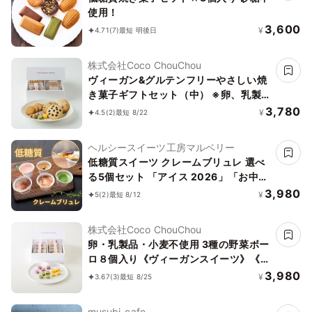
使用！
3,600
¥
4.71
(7)
最短 明後日
株式会社Coco ChouChou
ヴィーガン&グルテンフリーやさしい焼
き菓子ギフトセット（中） ※卵、乳製
品、小麦粉、白砂糖不使用 《ヴィーガ
3,780
¥
4.5
(2)
最短 8/22
ンスイーツ》《グルテンフリー》
ヘルシースイーツ工房マルベリー
低糖質スイーツ クレームブリュレ 選べ
る5個セット 「アイス 2026」「お中元
2026」
3,980
¥
5
(2)
最短 8/12
株式会社Coco ChouChou
卵・乳製品・小麦不使用 3種の野菜ボー
ロ８個入り《ヴィーガンスイーツ》《グ
ルテンフリー》
3,980
¥
3.67
(3)
最短 8/25
musubi-cafe