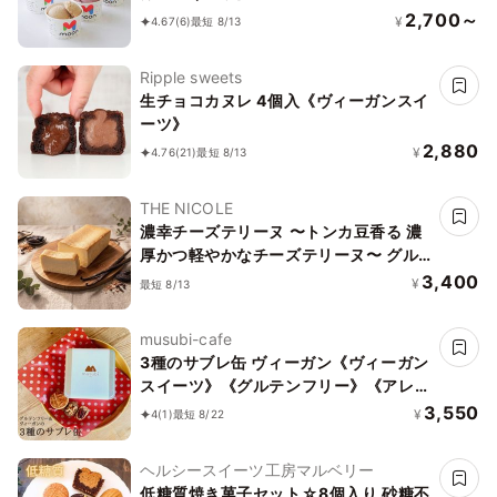
2,700～
¥
4.67
(6)
最短 8/13
Ripple sweets
生チョコカヌレ 4個入《ヴィーガンスイ
ーツ》
2,880
¥
4.76
(21)
最短 8/13
THE NICOLE
濃幸チーズテリーヌ 〜トンカ豆香る 濃
厚かつ軽やかなチーズテリーヌ〜 グル
テンフリー
3,400
¥
最短 8/13
musubi-cafe
3種のサブレ缶 ヴィーガン《ヴィーガン
スイーツ》《グルテンフリー》《アレル
ギー配慮》
3,550
¥
4
(1)
最短 8/22
ヘルシースイーツ工房マルベリー
低糖質焼き菓子セット☆8個入り 砂糖不