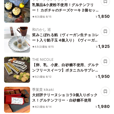
乳製品&小麦粉不使用！グルテンフリ
ー！ カボチャのチーズケーキ 2個セッ
ト《ヴィーガンスイーツ》
1,850
¥
4
(3)
最短 8/15
和のかし 巡
笑みこぼれる餡（ヴィーガン生チョコレ
ート入り餡子玉 4個入り）《ヴィーガン
スイーツ》
1,925
¥
4.5
(2)
最短 8/15
THE NICOLE
【卵、乳、小麦、白砂糖不使用、グルテ
ンフリースイーツ】ボタニカルサブレ
京抹茶、黒糖バニラサブレ缶 2種アソー
1,950
¥
5
(2)
最短 8/12
ト 《ヴィーガンスイーツ》《無添加》
《アレルギー配慮》
季菓貴 kikaki
大好評テリーヌショコラ3個入りボック
ス！グルテンフリー・白砂糖不使用
1,980
¥
4
(2)
最短 8/14