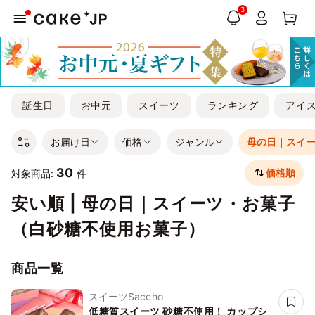
3
誕生日
お中元
スイーツ
ランキング
アイ
お届け日
価格
ジャンル
母の日｜スイ
30
価格順
対象商品:
件
安い順 | 母の日｜スイーツ・お菓子
（白砂糖不使用お菓子）
商品一覧
スイーツSaccho
低糖質スイーツ 砂糖不使用！ カップシ