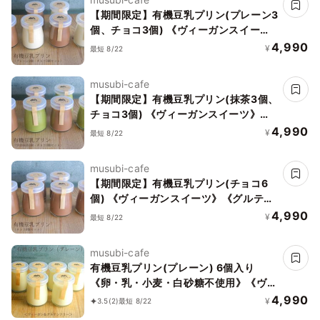
【期間限定】有機豆乳プリン(プレーン3
個、チョコ3個) 《ヴィーガンスイー
ツ》《グルテンフリー》
4,990
¥
最短 8/22
musubi-cafe
【期間限定】有機豆乳プリン(抹茶3個、
チョコ3個) 《ヴィーガンスイーツ》
《グルテンフリー》
4,990
¥
最短 8/22
musubi-cafe
【期間限定】有機豆乳プリン(チョコ6
個) 《ヴィーガンスイーツ》《グルテン
フリー》
4,990
¥
最短 8/22
musubi-cafe
有機豆乳プリン(プレーン) 6個入り
《卵・乳・小麦・白砂糖不使用》《ヴィ
ーガンスイーツ》《グルテンフリー》
4,990
¥
3.5
(2)
最短 8/22
《アレルギー配慮》