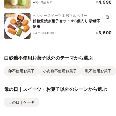
ーガンスイーツ》《グルテンフリー》
4,990
¥
5
(4)
最短 8/22
《無添加》《アレルギー配慮》
ヘルシースイーツ工房マルベリー
低糖質焼き菓子セット☆8個入り 砂糖不
使用！
3,600
¥
4.71
(7)
最短 明日
白砂糖不使用お菓子以外のテーマから選ぶ
卵不使用お菓子
小麦粉不使用お菓子
乳不使用お菓子
母の日｜スイーツ・お菓子以外のシーンから選ぶ
母の日｜ケーキ