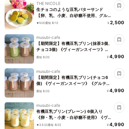
THE NICOLE
生チョコのような豆乳バターサンド
【卵、乳、小麦、白砂糖不使用、グルテ
ンフリースイーツ】ボタニカルサンド
2,500
¥
5
(4)
最短 8/12
京抹茶サンド 《ヴィーガンスイーツ・
ヴィーガンケーキ》《無添加》《アレル
musubi-cafe
ギー配慮》
【期間限定】有機豆乳プリン(抹茶3個、
チョコ3個) 《ヴィーガンスイーツ》
《グルテンフリー》
4,990
¥
最短 8/22
musubi-cafe
【期間限定】有機豆乳プリン(チョコ6
個) 《ヴィーガンスイーツ》《グルテン
フリー》
4,990
¥
最短 8/22
musubi-cafe
有機豆乳プリン(プレーン) 6個入り
《卵・乳・小麦・白砂糖不使用》《ヴィ
ーガンスイーツ》《グルテンフリー》
4,990
¥
3.5
(2)
最短 8/22