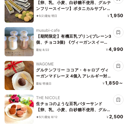
【卵、乳、小麦、白砂糖不使用、グルテ
ンフリースイーツ】ボタニカルサブレ
京抹茶、黒糖バニラサブレ缶 2種アソー
1,950
¥
5
(2)
最短 明日
ト 《ヴィーガンスイーツ》《無添加》
《アレルギー配慮》
musubi-cafe
【期間限定】有機豆乳プリン(プレーン3
個、チョコ3個) 《ヴィーガンスイー
ツ》《グルテンフリー》
4,990
¥
最短 8/22
WAGOME
グルテンフリー ココア・キャロブ ヴィ
ーガンマドレーヌ 4個入 アレルギー対
応《ヴィーガンスイーツ》《グルテンフ
1,850～
¥
最短 明後日
リー》
THE NICOLE
生チョコのような豆乳バターサンド
【卵、乳、小麦、白砂糖不使用、グルテ
ンフリースイーツ】ボタニカルカカオサ
2,500
¥
5
(1)
最短 8/12
ンド 《ヴィーガンスイーツ》《無添
加》《アレルギー配慮》