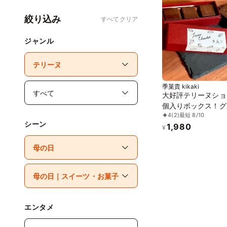
絞り込み
すべてクリア
ジャンル
季菓貴 kikaki
大好評テリーヌショ
個入りボックス！グ
4
(2)
最短 8/10
フリー・白砂糖不使
シーン
1,980
¥
エンタメ