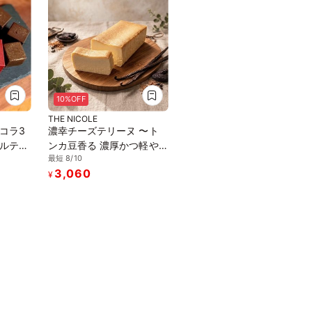
10%OFF
THE NICOLE
コラ3
濃幸チーズテリーヌ 〜ト
ルテン
ンカ豆香る 濃厚かつ軽や
最短 8/10
用
かなチーズテリーヌ〜 グ
3,060
ルテンフリー
¥