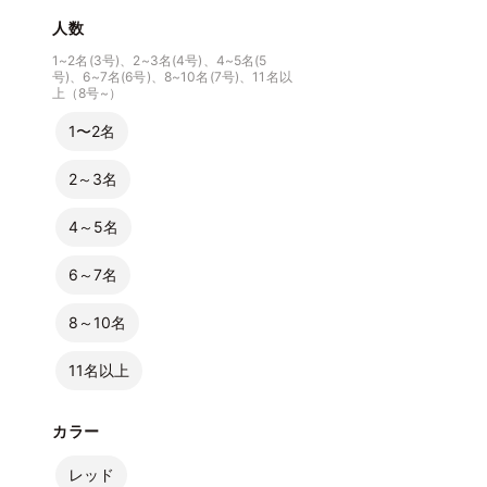
人数
1~2名(3号)、2~3名(4号)、4~5名(5
号)、6~7名(6号)、8~10名(7号)、11名以
上（8号~）
1〜2名
2～3名
4～5名
6～7名
8～10名
11名以上
カラー
レッド