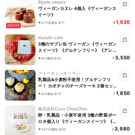
Ripple sweets
ヴィーガンカヌレ 4個入《ヴィーガンス
イーツ》
1,920
¥
4.17
(6)
最短 8/11
20%OFF
musubi-cafe
3種のサブレ缶 ヴィーガン《ヴィーガン
スイーツ》《グルテンフリー》《アレル
ギー配慮》
3,550
¥
4
(1)
最短 8/22
フォーチュンキッチン
乳製品&小麦粉不使用！グルテンフリ
ー！ カボチャのチーズケーキ 2個セッ
ト《ヴィーガンスイーツ》
1,850
¥
4
(3)
最短 8/13
株式会社Coco ChouChou
卵・乳製品・小麦不使用 3種の野菜ボー
ロ８個入り《ヴィーガンスイーツ》《グ
ルテンフリー》
3,980
¥
3.67
(3)
最短 8/25