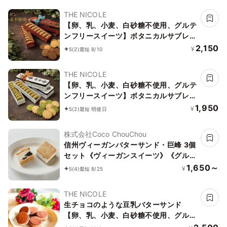
THE NICOLE
【卵、乳、小麦、白砂糖不使用、グルテ
ンフリースイーツ】ボタニカルサブレ
カカオ、黒糖バニラサブレ缶 2種アソー
2,150
¥
5
(2)
最短 8/10
ト 《ヴィーガンスイーツ》 《無添加》
《アレルギー配慮》
THE NICOLE
【卵、乳、小麦、白砂糖不使用、グルテ
ンフリースイーツ】ボタニカルサブレ
京抹茶、黒糖バニラサブレ缶 2種アソー
1,950
¥
5
(2)
最短 明後日
ト 《ヴィーガンスイーツ》《無添加》
《アレルギー配慮》
株式会社Coco ChouChou
信州ヴィーガンバターサンド・巨峰 3個
セット《ヴィーガンスイーツ》《グルテ
ンフリー》
1,650～
¥
5
(4)
最短 8/25
THE NICOLE
生チョコのような豆乳バターサンド
【卵、乳、小麦、白砂糖不使用、グルテ
ンフリースイーツ】ボタニカルカカオサ