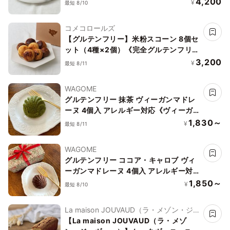
4,200
¥
最短 8/10
コメコロールズ
【グルテンフリー】米粉スコーン 8個セ
ット（4種×2個）《完全グルテンフリ
ー》
3,200
¥
最短 8/11
WAGOME
グルテンフリー 抹茶 ヴィーガンマドレ
ーヌ 4個入 アレルギー対応《ヴィーガ
ンスイーツ》《グルテンフリー》
1,830～
¥
最短 8/11
WAGOME
グルテンフリー ココア・キャロブ ヴィ
ーガンマドレーヌ 4個入 アレルギー対
応《ヴィーガンスイーツ》《グルテンフ
1,850～
¥
最短 8/10
リー》
La maison JOUVAUD（ラ・メゾン・ジュ
ヴォー）
【La maison JOUVAUD（ラ・メゾ