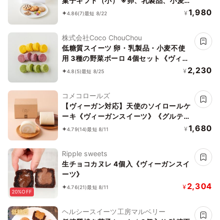
菓子ギフト（小） ※卵、乳製品、小麦
粉、白砂糖不使用 《ヴィーガンスイー
1,980
¥
4.86
(7)
最短 8/22
ツ》《グルテンフリー》
株式会社Coco ChouChou
低糖質スイーツ 卵・乳製品・小麦不使
用 3種の野菜ボーロ 4個セット《ヴィー
ガンスイーツ》《グルテンフリー》《ア
2,230
¥
4.8
(5)
最短 8/25
レルギー配慮》
コメコロールズ
【ヴィーガン対応】天使のソイロールケ
ーキ《ヴィーガンスイーツ》《グルテン
フリー》
1,680
¥
4.79
(14)
最短 8/11
Ripple sweets
生チョコカヌレ 4個入《ヴィーガンスイ
ーツ》
2,304
¥
4.76
(21)
最短 8/11
20%OFF
ヘルシースイーツ工房マルベリー