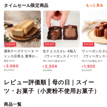
タイムセール限定商品
もっと見る
10%OFF
20%OFF
20%OFF
濃幸チーズテリーヌ 〜
生チョコカヌレ 4個入
ヴィーガンカヌレ
トンカ豆香る 濃厚かつ
《ヴィーガンスイーツ》
《ヴィーガンス
軽やかなチーズテリー
最短 8/10
4.76
(21)
最短 8/11
4.17
(6)
最短 8/11
3,060
2,304
1,920
ヌ〜 グルテンフリー
¥
¥
¥
¥
3,400
¥
2,880
¥
2,400
レビュー評価順 | 母の日｜スイー
ツ・お菓子（小麦粉不使用お菓子）
商品一覧