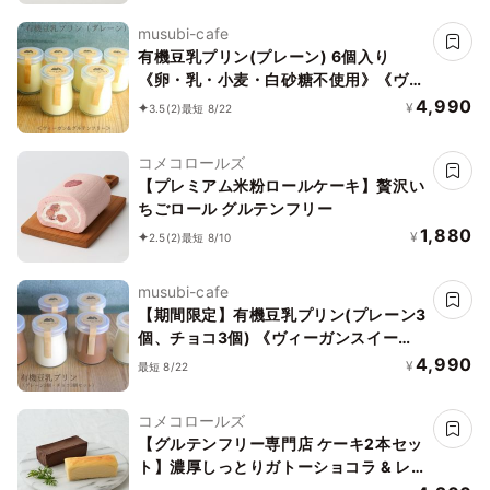
musubi-cafe
有機豆乳プリン(プレーン) 6個入り
《卵・乳・小麦・白砂糖不使用》《ヴィ
ーガンスイーツ》《グルテンフリー》
4,990
¥
3.5
(2)
最短 8/22
《アレルギー配慮》
コメコロールズ
【プレミアム米粉ロールケーキ】贅沢い
ちごロール グルテンフリー
1,880
¥
2.5
(2)
最短 8/10
musubi-cafe
【期間限定】有機豆乳プリン(プレーン3
個、チョコ3個) 《ヴィーガンスイー
ツ》《グルテンフリー》
4,990
¥
最短 8/22
コメコロールズ
【グルテンフリー専門店 ケーキ2本セッ
ト】濃厚しっとりガトーショコラ & レ
モン香る NYチーズケーキ