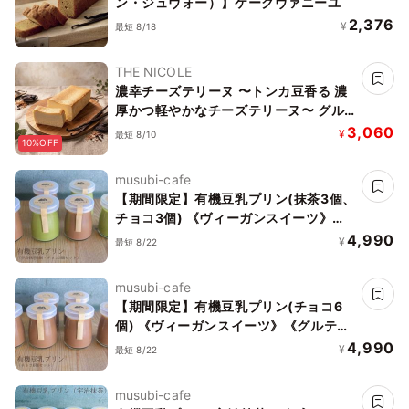
ン・ジュヴォー）】ケークヴァニーユ
2,376
¥
最短 8/18
THE NICOLE
濃幸チーズテリーヌ 〜トンカ豆香る 濃
厚かつ軽やかなチーズテリーヌ〜 グル
テンフリー
3,060
¥
最短 8/10
10%OFF
musubi-cafe
【期間限定】有機豆乳プリン(抹茶3個、
チョコ3個) 《ヴィーガンスイーツ》
《グルテンフリー》
4,990
¥
最短 8/22
musubi-cafe
【期間限定】有機豆乳プリン(チョコ6
個) 《ヴィーガンスイーツ》《グルテン
フリー》
4,990
¥
最短 8/22
musubi-cafe