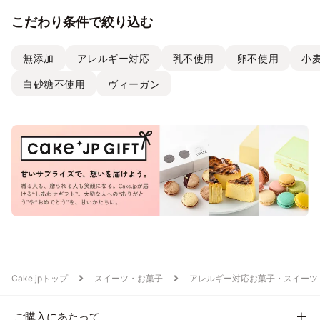
こだわり条件で絞り込む
無添加
アレルギー対応
乳不使用
卵不使用
小
白砂糖不使用
ヴィーガン
Cake.jpトップ
スイーツ・お菓子
アレルギー対応お菓子・スイーツ
ご購入にあたって