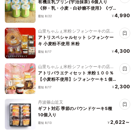
有機豆乳プリン(宇治抹茶) 6個入り
《卵・乳・小麦・白砂糖不使用》《ヴィ
ーガンスイーツ》《グルテンフリー》
4,990
¥
最短 8/22
《無添加》《アレルギー配慮》
山里ちゃふぇ米粉シフォンケーキの店
アトリ
アトリスペシャルセット シフォンケー
キ 小麦粉不使用 米粉
4,300
¥
最短 8/17
山里ちゃふぇ米粉シフォンケーキの店
アトリ
アトリバラエティセット 米粉１００％
【小麦粉不使用】シフォンケーキ１個
ジャム ラスク 米粉クッキー
2,300
¥
最短 8/17
丹波篠山近又
ギフト対応 季節のパウンドケーキ5種
10個入り
2,622～
¥
最短 8/13