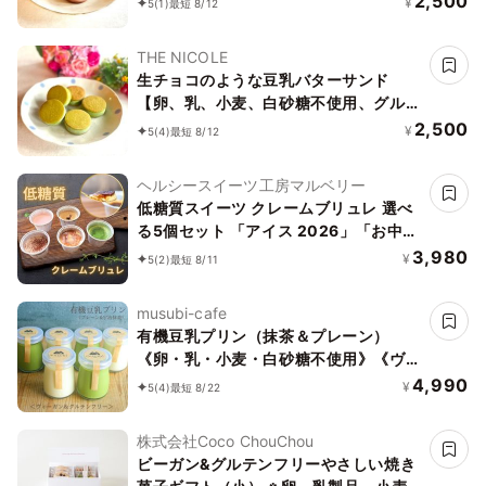
2,500
¥
5
(1)
最短 8/12
ンド 《ヴィーガンスイーツ》《無添
加》《アレルギー配慮》
THE NICOLE
生チョコのような豆乳バターサンド
【卵、乳、小麦、白砂糖不使用、グルテ
ンフリースイーツ】ボタニカルサンド
2,500
¥
5
(4)
最短 8/12
京抹茶サンド 《ヴィーガンスイーツ・
ヴィーガンケーキ》《無添加》《アレル
ヘルシースイーツ工房マルベリー
ギー配慮》
低糖質スイーツ クレームブリュレ 選べ
る5個セット 「アイス 2026」「お中元
2026」
3,980
¥
5
(2)
最短 8/11
musubi-cafe
有機豆乳プリン（抹茶＆プレーン）
《卵・乳・小麦・白砂糖不使用》《ヴィ
ーガンスイーツ》《グルテンフリー》
4,990
¥
5
(4)
最短 8/22
《無添加》《アレルギー配慮》
株式会社Coco ChouChou
ビーガン&グルテンフリーやさしい焼き