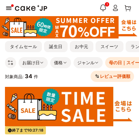
3
タイムセール
誕生日
お中元
スイーツ
ラ
お届け日
価格
ジャンル
母の日｜スイ
34
レビュー評価順
対象商品:
件
終了まで
10:27:17