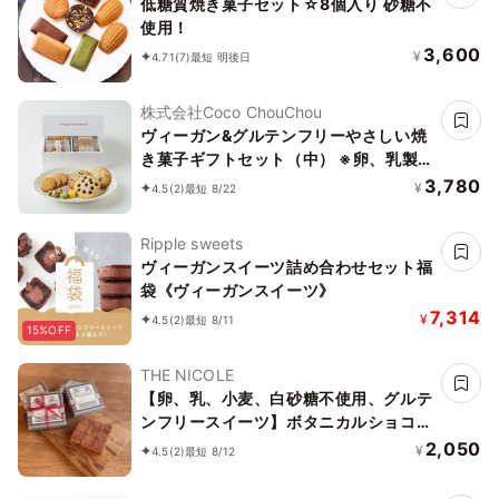
低糖質焼き菓子セット☆8個入り 砂糖不
使用！
3,600
¥
4.71
(7)
最短 明後日
株式会社Coco ChouChou
ヴィーガン&グルテンフリーやさしい焼
き菓子ギフトセット（中） ※卵、乳製
品、小麦粉、白砂糖不使用 《ヴィーガ
3,780
¥
4.5
(2)
最短 8/22
ンスイーツ》《グルテンフリー》
Ripple sweets
ヴィーガンスイーツ詰め合わせセット福
袋《ヴィーガンスイーツ》
7,314
¥
4.5
(2)
最短 8/11
15%OFF
THE NICOLE
【卵、乳、小麦、白砂糖不使用、グルテ
ンフリースイーツ】ボタニカルショコラ
京豆腐生チョコ 《ヴィーガンスイー
2,050
¥
4.5
(2)
最短 8/12
ツ・ヴィーガンケーキ》《無添加》《ア
レルギー配慮》