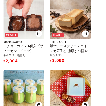
加》《アレルギー配慮》
ガンケーキ》《無添加》
《アレルギー配慮》
20%OFF
10%OFF
Ripple sweets
THE NICOLE
生チョコカヌレ 4個入《ヴ
濃幸チーズテリーヌ 〜ト
ィーガンスイーツ》
ンカ豆香る 濃厚かつ軽や
最短 8/10
4.76
(21)
最短 8/11
かなチーズテリーヌ〜 グ
3,060
2,304
ルテンフリー
¥
¥