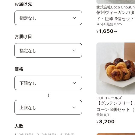
お届け先
株式会社Coco ChouCh
信州ヴィーガンバタ
ド・巨峰 3個セッ
5
(4)
最短 8/25
ーガンスイーツ》《
1,650～
ンフリー》
¥
お届け日
価格
〜
コメコロールズ
【グルテンフリー】
コーン 8個セット（
最短 8/11
個）《完全グルテン
3,200
ー》
¥
人数
1~2名(3号)、2~3名(4号)、4~5名(5