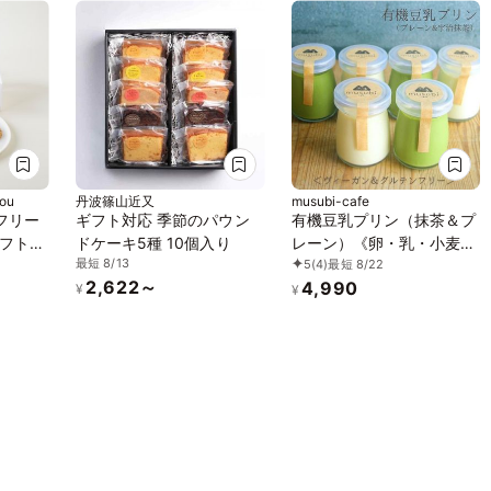
ou
丹波篠山近又
musubi-cafe
フリー
ギフト対応 季節のパウン
有機豆乳プリン（抹茶＆プ
フト
ドケーキ5種 10個入り
レーン）《卵・乳・小麦・
最短 8/13
5
(4)
最短 8/22
品、小麦
白砂糖不使用》《ヴィーガ
2,622～
4,990
《ヴィ
ンスイーツ》《グルテンフ
¥
¥
グルテ
リー》《無添加》《アレル
ギー配慮》