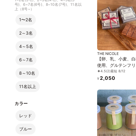
号)、6~7名(6号)、8~10名(7号)、11名以
上（8号~）
1〜2名
2～3名
4～5名
THE NICOLE
【卵、乳、小麦、白
6～7名
使用、グルテンフリ
4.5
(2)
最短 8/12
ーツ】ボタニカルシ
8～10名
2,050
京豆腐生チョコ 《
¥
ガンスイーツ・ヴィ
11名以上
ケーキ》《無添加》
ルギー配慮》
カラー
レッド
ブルー