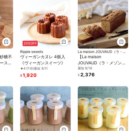
20%OFF
Ripple sweets
La maison JOUVAUD（ラ・メ
ゾン・ジュヴォー）
砂糖不
ヴィーガンカヌレ 4個入
【La maison
ースイ
《ヴィーガンスイーツ》
JOUVAUD（ラ・メゾン・
最短 8/18
4.17
(6)
最短 8/11
ョコラ
ジュヴォー）】ケークヴァ
2,376
1,920
ヴィー
ニーユ
¥
¥
ーガン
《アレ