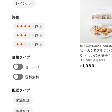
レインボー
評価
以上
以上
以上
株式会社Coco ChouCh
ビーガン&グルテン
やさしい焼き菓子ギ
価格タイプ
4.86
(7)
最短 8/22
（小） ※卵、乳製
1,980
粉、白砂糖不使用 
¥
セール中
ーガンスイーツ》《
ンフリー》
送料無料
配送タイプ
常温配送
冷蔵配送