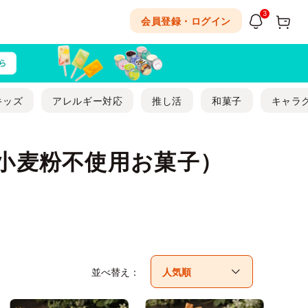
3
会員登録・ログイン
キッズ
アレルギー対応
推し活
和菓子
キャラ
（小麦粉不使用お菓子）
並べ替え：