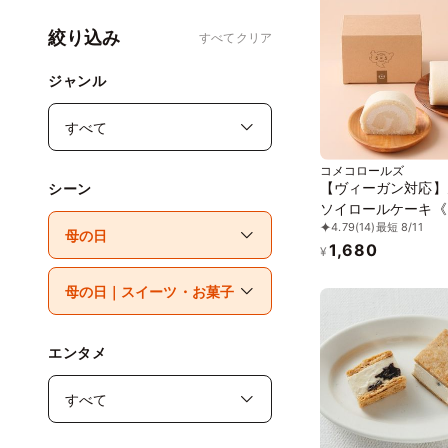
絞り込み
すべてクリア
ジャンル
コメコロールズ
【ヴィーガン対応】
シーン
ソイロールケーキ《
4.79
(14)
最短 8/11
ガンスイーツ》《グ
1,680
フリー》
¥
エンタメ