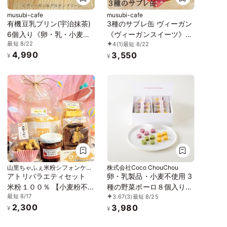
musubi-cafe
musubi-cafe
有機豆乳プリン(宇治抹茶)
3種のサブレ缶 ヴィーガン
6個入り《卵・乳・小麦・
《ヴィーガンスイーツ》
最短 8/22
4
(1)
最短 8/22
白砂糖不使用》《ヴィーガ
《グルテンフリー》《アレ
4,990
3,550
ンスイーツ》《グルテンフ
ルギー配慮》
¥
¥
リー》《無添加》《アレル
ギー配慮》
山里ちゃふぇ米粉シフォンケー
株式会社Coco ChouChou
キの店 アトリ
アトリバラエティセット
卵・乳製品・小麦不使用 3
米粉１００％ 【小麦粉不
種の野菜ボーロ８個入り
最短 8/17
3.67
(3)
最短 8/25
使用】シフォンケーキ１個
《ヴィーガンスイーツ》
2,300
3,980
ジャム ラスク 米粉クッキ
《グルテンフリー》
¥
¥
ー