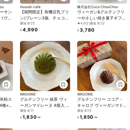
ou
musubi-cafe
株式会社Coco ChouChou
ーサン
【期間限定】有機豆乳プリ
ヴィーガン&グルテンフリ
ト《ヴィ
ン(プレーン3個、チョコ3
ーやさしい焼き菓子ギフト
最短 8/22
4.5
(2)
最短 8/22
グルテ
個) 《ヴィーガンスイー
セット（中） ※卵、乳製
4,990
3,780
ツ》《グルテンフリー》
品、小麦粉、白砂糖不使用
¥
¥
《ヴィーガンスイーツ》
《グルテンフリー》
WAGOME
WAGOME
米粉ス
グルテンフリー 抹茶 ヴィ
グルテンフリー ココア・
4種×2
ーガンマドレーヌ 4個入 ア
キャロブ ヴィーガンマド
最短 8/11
最短 8/10
フリ
レルギー対応《ヴィーガン
レーヌ 4個入 アレルギー対
1,830～
1,850～
スイーツ》《グルテンフリ
応《ヴィーガンスイーツ》
¥
¥
ー》
《グルテンフリー》