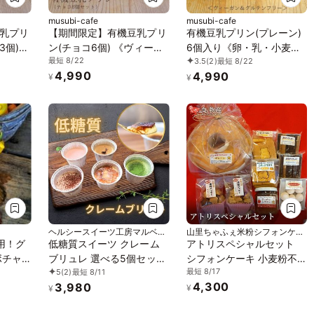
musubi-cafe
musubi-cafe
乳プリ
【期間限定】有機豆乳プリ
有機豆乳プリン(プレーン)
3個)
ン(チョコ6個) 《ヴィーガ
6個入り《卵・乳・小麦・
最短 8/22
3.5
(2)
最短 8/22
ツ》
ンスイーツ》《グルテンフ
白砂糖不使用》《ヴィーガ
4,990
4,990
リー》
ンスイーツ》《グルテンフ
¥
¥
リー》《アレルギー配慮》
ヘルシースイーツ工房マルベリ
山里ちゃふぇ米粉シフォンケー
ー
キの店 アトリ
用！グ
低糖質スイーツ クレーム
アトリスペシャルセット
ボチャ
ブリュレ 選べる5個セット
シフォンケーキ 小麦粉不
最短 8/17
5
(2)
最短 8/11
個セット
「アイス 2026」「お中元
使用 米粉
4,300
3,980
ツ》
2026」
¥
¥