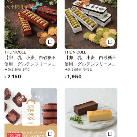
THE NICOLE
THE NICOLE
【卵、乳、小麦、白砂糖不
【卵、乳、小麦、白砂糖不
使用、グルテンフリースイ
使用、グルテンフリースイ
5
(2)
最短 8/10
5
(2)
最短 明後日
ーツ】ボタニカルサブレ
ーツ】ボタニカルサブレ
2,150
1,950
カカオ、黒糖バニラサブレ
京抹茶、黒糖バニラサブレ
¥
¥
缶 2種アソート 《ヴィーガ
缶 2種アソート 《ヴィーガ
ンスイーツ》 《無添加》
ンスイーツ》《無添加》
《アレルギー配慮》
《アレルギー配慮》
15%OFF