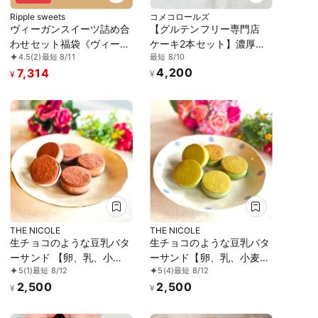
Ripple sweets
コメコロールズ
ヴィーガンスイーツ詰め合
【グルテンフリー専門店
わせセット福袋《ヴィーガ
ケーキ2本セット】濃厚し
最短 8/10
4.5
(2)
最短 8/11
ンスイーツ》
っとりガトーショコラ & レ
4,200
7,314
モン香る NYチーズケーキ
¥
¥
THE NICOLE
THE NICOLE
生チョコのような豆乳バタ
生チョコのような豆乳バタ
ーサンド 【卵、乳、小
ーサンド【卵、乳、小麦、
5
(1)
最短 8/12
5
(4)
最短 8/12
麦、白砂糖不使用、グルテ
白砂糖不使用、グルテンフ
2,500
2,500
ンフリースイーツ】ボタニ
リースイーツ】ボタニカル
¥
¥
カルカカオサンド 《ヴィ
サンド 京抹茶サンド 《ヴ
ーガンスイーツ》《無添
ィーガンスイーツ・ヴィー