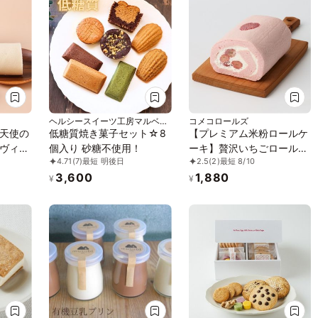
ヘルシースイーツ工房マルベリ
コメコロールズ
ー
天使の
低糖質焼き菓子セット☆8
【プレミアム米粉ロールケ
ヴィー
個入り 砂糖不使用！
ーキ】贅沢いちごロール
4.71
(7)
最短 明後日
2.5
(2)
最短 8/10
ルテン
グルテンフリー
3,600
1,880
¥
¥