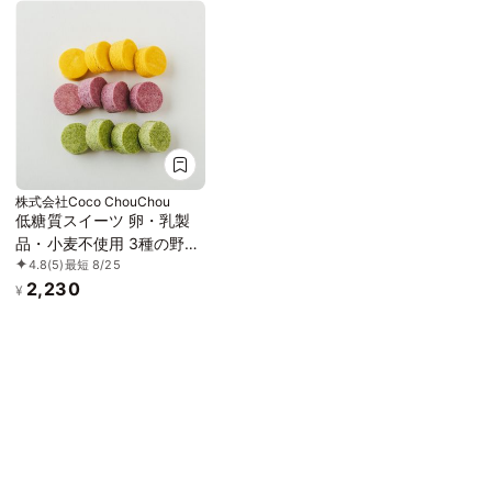
株式会社Coco ChouChou
低糖質スイーツ 卵・乳製
品・小麦不使用 3種の野菜
4.8
(5)
最短 8/25
ボーロ 4個セット《ヴィー
2,230
ガンスイーツ》《グルテン
¥
フリー》《アレルギー配
慮》