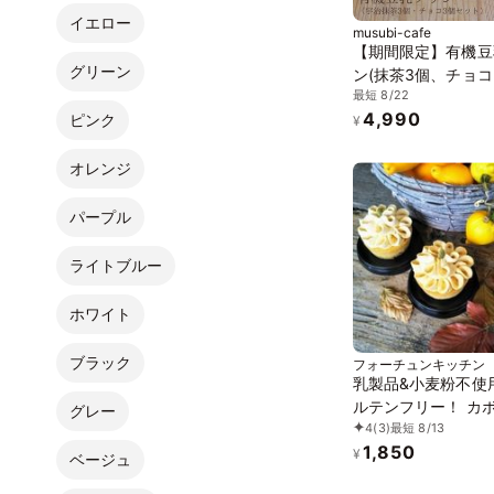
イエロー
musubi-cafe
【期間限定】有機豆
グリーン
ン(抹茶3個、チョコ
最短 8/22
《ヴィーガンスイー
4,990
ピンク
《グルテンフリー》
¥
オレンジ
パープル
ライトブルー
ホワイト
ブラック
フォーチュンキッチン
乳製品&小麦粉不使
ルテンフリー！ カ
グレー
4
(3)
最短 8/13
のチーズケーキ 2
1,850
《ヴィーガンスイー
¥
ベージュ