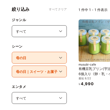
絞り込み
すべてクリア
1
件中 1 - 1 件表示
ジャンル
シーン
musubi-cafe
有機豆乳プリン(宇治
6個入り《卵・乳・
最短 8/22
白砂糖不使用》《ヴ
4,990
ンスイーツ》《グル
¥
エンタメ
リー》《無添加》《
ギー配慮》