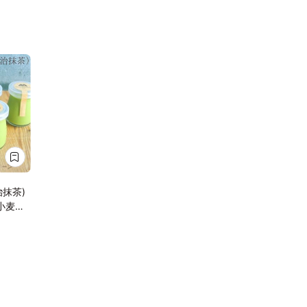
抹茶)
小麦・
ィーガ
テンフ
アレル