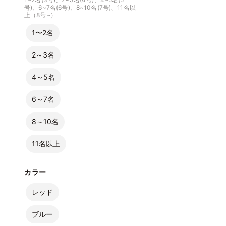
号)、6~7名(6号)、8~10名(7号)、11名以
上（8号~）
1〜2名
2～3名
4～5名
6～7名
8～10名
11名以上
カラー
レッド
ブルー