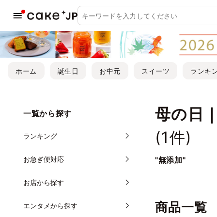
ホーム
誕生日
お中元
スイーツ
ランキ
母の日
一覧から探す
(
1
件)
ランキング
お急ぎ便対応
"無添加"
お店から探す
商品一覧
エンタメから探す