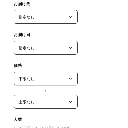
お届け先
お届け日
価格
〜
人数
1~2名(3号)、2~3名(4号)、4~5名(5