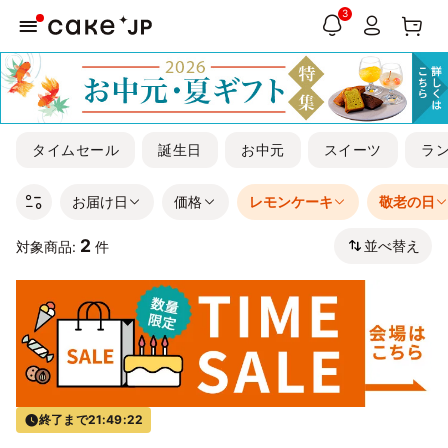
3
タイムセール
誕生日
お中元
スイーツ
ラ
お届け日
価格
レモンケーキ
敬老の日
2
並べ替え
対象商品:
件
終了まで
21:49:22