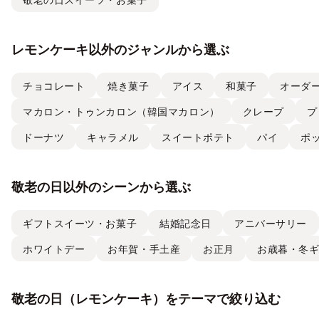
レモンケーキ以外のジャンルから選ぶ
チョコレート
焼き菓子
アイス
和菓子
オーダ
マカロン・トゥンカロン（韓国マカロン）
クレープ
プ
ドーナツ
キャラメル
スイートポテト
パイ
ポ
敬老の日以外のシーンから選ぶ
ギフトスイーツ・お菓子
結婚記念日
アニバーサリー
ホワイトデー
お年賀・手土産
お正月
お歳暮・冬
敬老の日（レモンケーキ）をテーマで絞り込む