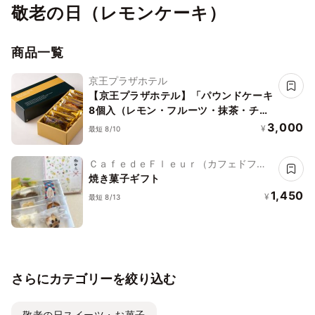
敬老の日（レモンケーキ）
商品一覧
京王プラザホテル
【京王プラザホテル】「パウンドケーキ
8個入（レモン・フルーツ・抹茶・チェ
リー＆ポピーシード）
3,000
¥
最短 8/10
ＣａｆｅｄｅＦｌｅｕｒ（カフェドフル
ール）
焼き菓子ギフト
1,450
¥
最短 8/13
さらにカテゴリーを絞り込む
敬老の日スイーツ・お菓子