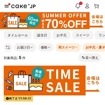
3
タイムセール
誕生日
お中元
スイーツ
ラ
お届け日
価格
和スイーツ
お中元・夏
5
並べ替え
対象商品:
件
終了まで
1:58:20