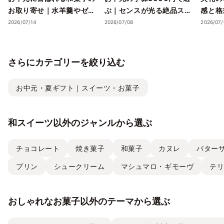
お取り寄せ｜水羊羹やゼリ
ぶ｜センスが光る絶品スイ
感と格
ーで涼を届ける夏ギフト
ーツギフトと失敗しない選
ツギフ
2026/07/14
2026/07/08
2026/07/
び方
さらにカテゴリーを絞り込む
お中元・夏ギフト｜スイーツ・お菓子
和スイーツ以外のジャンルから選ぶ
チョコレート
焼き菓子
和菓子
カヌレ
バター
プリン
シュークリーム
マシュマロ・ギモーヴ
テ
おしゃれなお菓子以外のテーマから選ぶ