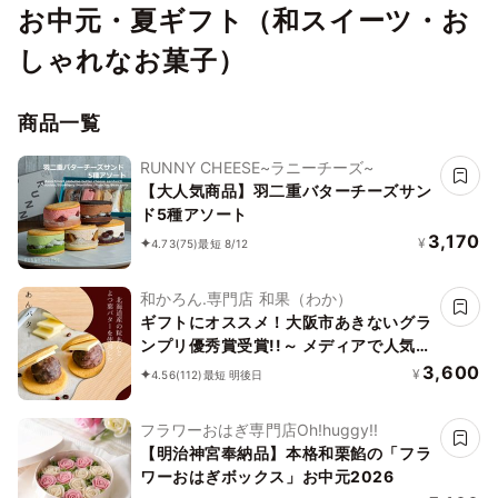
お中元・夏ギフト（和スイーツ・お
しゃれなお菓子）
商品一覧
RUNNY CHEESE~ラニーチーズ~
【大人気商品】羽二重バターチーズサン
ド5種アソート
3,170
¥
4.73
(75)
最短 8/12
和かろん.専門店 和果（わか）
ギフトにオススメ！大阪市あきないグラ
ンプリ優秀賞受賞!!～ メディアで人気の
生どら焼き 和スイーツ～「和かろ
3,600
¥
4.56
(112)
最短 明後日
ん。」6個入りお中元2026
フラワーおはぎ専門店Oh!huggy!!
【明治神宮奉納品】本格和栗餡の「フラ
ワーおはぎボックス」お中元2026