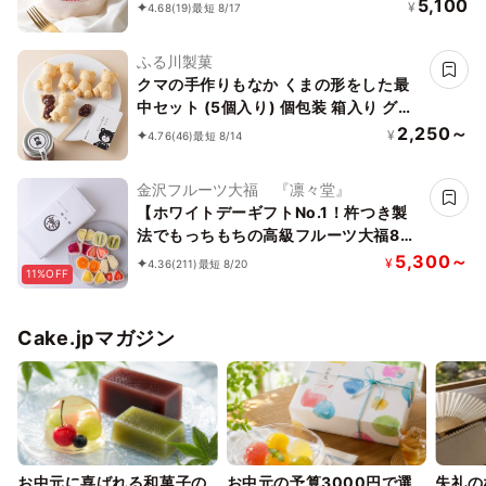
5,100
¥
4.68
(19)
最短 8/17
ふる川製菓
クマの手作りもなか くまの形をした最
中セット (5個入り) 個包装 箱入り グル
テンフリー 賞味期限1ヵ月 くまもなか
2,250～
¥
4.76
(46)
最短 8/14
金沢フルーツ大福 『凛々堂』
【ホワイトデーギフトNo.1！杵つき製
法でもっちもちの高級フルーツ大福8
種】 新食感！と旬のフルーツの甘み引
5,300～
¥
4.36
(211)
最短 8/20
11%OFF
き出す金沢産の特製白あんのハーモニー
をどうぞ！
Cake.jpマガジン
お中元に喜ばれる和菓子の
お中元の予算3000円で選
失礼の