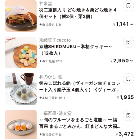
甘泉堂
羽二重餅入り どら焼き＆栗どら焼き 4
個セット（餅2個・栗2個）
1,141～
¥
5
(1)
最短 8/9
京纏菓子cacoto
京纏SHIROMUKU～和柄クッキー～
（12枚入）
2,950～
¥
4
(2)
最短 8/12
和のかし 巡
笑みこぼれる餡（ヴィーガン生チョコレ
ート入り餡子玉 4個入り）《ヴィーガン
スイーツ》
1,925
¥
4.5
(2)
最短 8/11
一福百果･清光堂
～旬のフルーツをまるごと堪能～ 一福
百果 まるごとみかん、紅まどんな大福
セット(各3個づつ)6個セット
3,472
¥
5
(1)
最短 明日