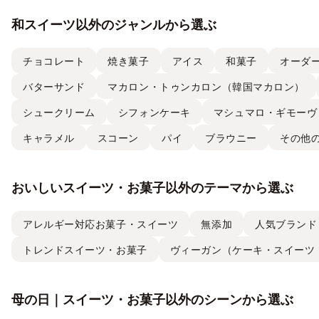
和スイーツ以外のジャンルから選ぶ
チョコレート
焼き菓子
アイス
和菓子
オーダ
バターサンド
マカロン・トゥンカロン（韓国マカロン）
シュークリーム
シフォンケーキ
マシュマロ・ギモーヴ
キャラメル
スコーン
パイ
ブラウニー
その他
おいしいスイーツ・お菓子以外のテーマから選ぶ
アレルギー対応お菓子・スイーツ
無添加
人気ブランド
トレンドスイーツ・お菓子
ヴィーガン（ケーキ・スイーツ
母の日｜スイーツ・お菓子以外のシーンから選ぶ