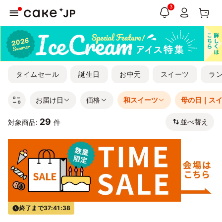
3
タイムセール
誕生日
お中元
スイーツ
ラ
お届け日
価格
和スイーツ
母の日｜ス
29
並べ替え
対象商品:
件
終了まで
37:41:38