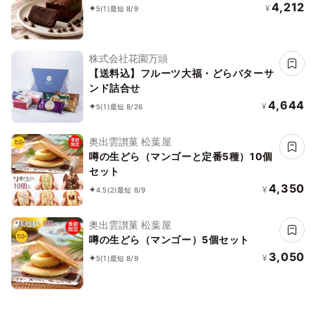
4,212
¥
5
(1)
最短 8/9
株式会社花園万頭
【送料込】フルーツ大福・どらバターサ
ンド詰合せ
4,644
¥
5
(1)
最短 8/26
奥出雲讃菓 松葉屋
噂の生どら（マンゴーと定番5種）10個
セット
4,350
¥
4.5
(2)
最短 8/9
奥出雲讃菓 松葉屋
噂の生どら（マンゴー）5個セット
3,050
¥
5
(1)
最短 8/9