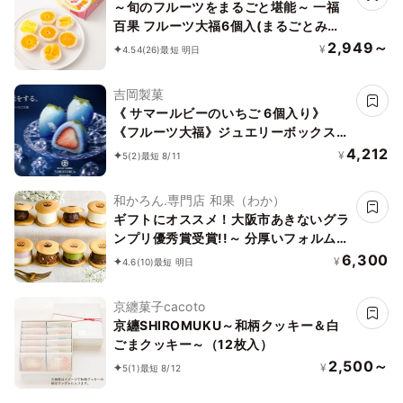
～旬のフルーツをまるごと堪能～ 一福
百果 フルーツ大福6個入(まるごとみか
ん3個、紅まどんな大福、島八朔大福、
2,949～
¥
4.54
(26)
最短 明日
甘夏大福各1個づつ)
吉岡製菓
《 サマールビーのいちご 6個入り》
《フルーツ大福》ジュエリーボックス
《ルビーのいちご》 DAIFUKU ありがと
4,212
¥
5
(2)
最短 8/11
う 大福 お取り寄せ テレビで話題
和かろん.専門店 和果（わか）
ギフトにオススメ！大阪市あきないグラ
ンプリ優秀賞受賞!!～ 分厚いフォルムが
人気の生どらやき 和スイーツ「和かろ
6,300
¥
4.6
(10)
最短 明日
ん。」12個入りお中元2026
京纏菓子cacoto
京纏SHIROMUKU～和柄クッキー＆白
ごまクッキー～（12枚入）
2,500～
¥
5
(1)
最短 8/12