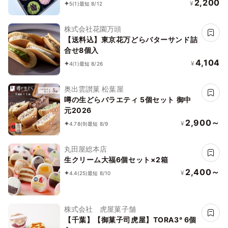
2,200
¥
5
(1)
最短 8/12
株式会社花園万頭
【送料込】東京花万どらバターサンド詰
合せ8個入
4,104
¥
4
(1)
最短 8/26
奥出雲讃菓 松葉屋
噂の生どらバラエティ 5個セット 御中
元2026
2,900～
¥
4.78
(9)
最短 8/9
丸田屋総本店
生クリーム大福6個セット×2箱
2,400～
¥
4.4
(25)
最短 8/10
株式会社 虎屋菓子舗
【千葉】【御菓子司虎屋】TORA3° 6個