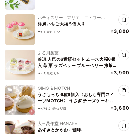
パティスリー マリエ エトワール
洋風いちご大福 5個入り
3,800
¥
4
(1)
最短 11/2
ふる川製菓
冷凍 人気の6種類セット ムース大福6個
入 苺 栗 ラズベリー ブルーベリー 抹茶
桃 クリーム大福 フルーツ大福
3,900
¥
4
(1)
最短 8/9
OIMO & MOTCH
うさもっち 6種6個入〈おもち専門スイ
ーツMOTCH〉 うさぎ チーズケーキ 和
洋菓子 個包装 もちもち チーズムース お
3,600
¥
4.76
(21)
最短 明日
もち レアチーズ 餅 お中元2026 アイス
2026
大三萬年堂 HANARE
あずきとかかお ~珈琲~