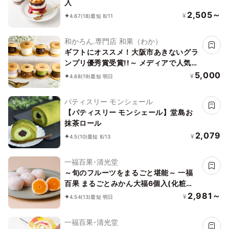
入
2,505～
¥
4.67
(18)
最短 8/11
和かろん.専門店 和果（わか）
ギフトにオススメ！大阪市あきないグラ
ンプリ優秀賞受賞!!～ メディアで人気の
生どらやき、和スイーツ～「和かろ
5,000
¥
4.68
(19)
最短 明日
ん。」8個入お中元2026
パティスリー モンシェール
【パティスリー モンシェール】堂島お
抹茶ロール
2,079
¥
4.5
(10)
最短 8/13
一福百果･清光堂
～旬のフルーツをまるごと堪能～ 一福
百果 まるごとみかん大福6個入(化粧箱
入り)
2,981～
¥
4.54
(13)
最短 明日
一福百果･清光堂