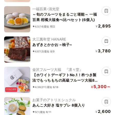
一福百果･清光堂
～旬のフルーツをまるごと堪能～ 一福
百果 柑橘大福食べ比べセット(6個入)
2,895
¥
4.5
(14)
最短 明日
大三萬年堂 HANARE
あずきとかかお ~柚子~
3,780
¥
4.67
(3)
最短 8/9
金沢フルーツ大福 『凛々堂』
【ホワイトデーギフトNo.1！杵つき製
法でもっちもちの高級フルーツ大福8
種】 新食感！と旬のフルーツの甘み引
5,300～
¥
4.36
(211)
最短 8/18
11%OFF
き出す金沢産の特製白あんのハーモニー
をどうぞ！
お菓子のアトリエシュクル
あんこ大好き 塩サブレ 8個入り
2,600
¥
5
(1)
最短 8/11