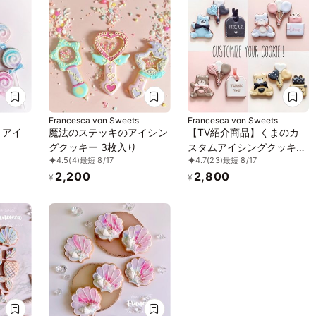
Francesca von Sweets
Francesca von Sweets
 アイ
魔法のステッキのアイシン
【TV紹介商品】くまのカ
グクッキー 3枚入り
スタムアイシングクッキー
4.5
(4)
最短 8/17
4.7
(23)
最短 8/17
セミオーダー 3枚入り【誕
2,200
2,800
生日・推し活】
¥
¥