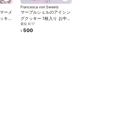
Francesca von Sweets
マーメ
マーブルシェルのアイシン
ッキー
グクッキー 1枚入り お中元
最短 8/17
入り お
2026
500
¥