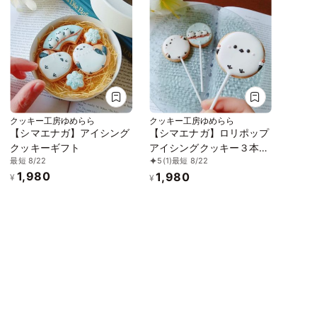
クッキー工房ゆめらら
クッキー工房ゆめらら
【シマエナガ】アイシング
【シマエナガ】ロリポップ
クッキーギフト
アイシングクッキー３本セ
最短 8/22
5
(1)
最短 8/22
ット
1,980
1,980
¥
¥