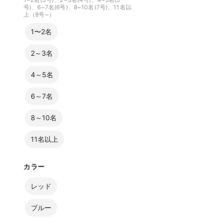
号)、6~7名(6号)、8~10名(7号)、11名以
上（8号~）
1〜2名
2～3名
4～5名
6～7名
8～10名
11名以上
カラー
レッド
ブルー