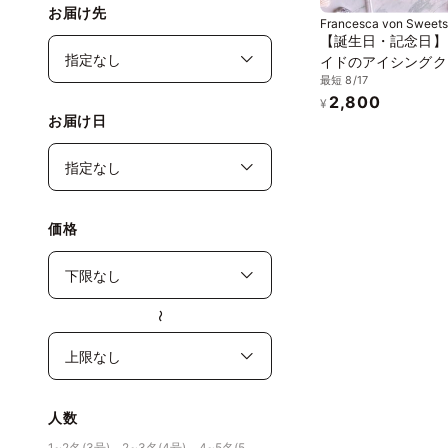
お届け先
Francesca von Sweets
【誕生日・記念日】
イドのアイシングク
最短 8/17
ギフトセット 9枚～
2,800
中元2026
¥
お届け日
価格
〜
人数
1~2名(3号)、2~3名(4号)、4~5名(5