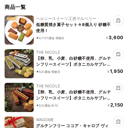
商品一覧
ヘルシースイーツ工房マルベリー
低糖質焼き菓子セット☆8個入り 砂糖不
使用！
3,600
¥
4.71
(7)
最短 明後日
THE NICOLE
【卵、乳、小麦、白砂糖不使用、グルテ
ンフリースイーツ】ボタニカルサブレ
京抹茶、黒糖バニラサブレ缶 2種アソー
1,950
¥
5
(2)
最短 明後日
ト 《ヴィーガンスイーツ》《無添加》
《アレルギー配慮》
THE NICOLE
【卵、乳、小麦、白砂糖不使用、グルテ
ンフリースイーツ】ボタニカルサブレ
カカオ、黒糖バニラサブレ缶 2種アソー
2,150
¥
5
(2)
最短 8/10
ト 《ヴィーガンスイーツ》 《無添加》
《アレルギー配慮》
WAGOME
グルテンフリー ココア・キャロブ ヴィ