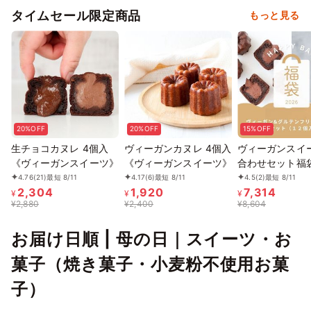
タイムセール限定商品
もっと見る
20%OFF
20%OFF
15%OFF
生チョコカヌレ 4個入
ヴィーガンカヌレ 4個入
ヴィーガンスイ
《ヴィーガンスイーツ》
《ヴィーガンスイーツ》
合わせセット福
ーガンスイーツ
4.76
(21)
最短 8/11
4.17
(6)
最短 8/11
4.5
(2)
最短 8/11
2,304
1,920
7,314
¥
¥
¥
¥
2,880
¥
2,400
¥
8,604
お届け日順 | 母の日｜スイーツ・お
菓子（焼き菓子・小麦粉不使用お菓
子）