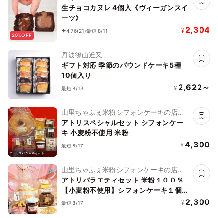
生チョコカヌレ 4個入《ヴィーガンスイ
ーツ》
2,304
¥
4.76
(21)
最短 8/11
20%OFF
丹波篠山近又
ギフト対応 季節のパウンドケーキ5種
10個入り
2,622～
¥
最短 8/13
山里ちゃふぇ米粉シフォンケーキの店
アトリ
アトリスペシャルセット シフォンケー
キ 小麦粉不使用 米粉
4,300
¥
最短 8/17
山里ちゃふぇ米粉シフォンケーキの店
アトリ
アトリバラエティセット 米粉１００％
【小麦粉不使用】シフォンケーキ１個
ジャム ラスク 米粉クッキー
2,300
¥
最短 8/17