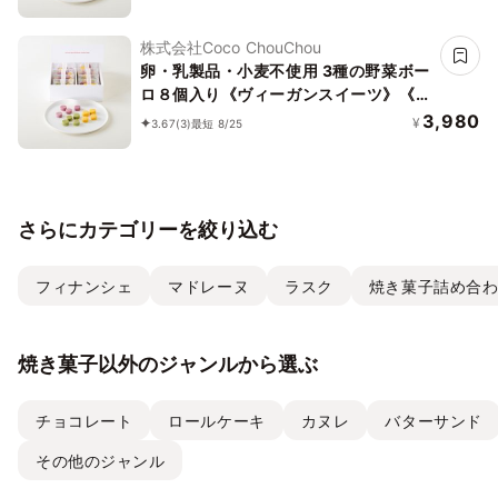
ツ》《グルテンフリー》
株式会社Coco ChouChou
卵・乳製品・小麦不使用 3種の野菜ボー
ロ８個入り《ヴィーガンスイーツ》《グ
ルテンフリー》
3,980
¥
3.67
(3)
最短 8/25
さらにカテゴリーを絞り込む
フィナンシェ
マドレーヌ
ラスク
焼き菓子詰め合
焼き菓子以外のジャンルから選ぶ
チョコレート
ロールケーキ
カヌレ
バターサンド
その他のジャンル