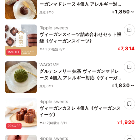
ーガンマドレーヌ 4個入 アレルギー対
応《ヴィーガンスイーツ》《グルテンフ
1,850～
¥
最短 8/10
リー》
Ripple sweets
ヴィーガンスイーツ詰め合わせセット福
袋《ヴィーガンスイーツ》
7,314
¥
4.5
(2)
最短 8/11
15%OFF
WAGOME
グルテンフリー 抹茶 ヴィーガンマドレ
ーヌ 4個入 アレルギー対応《ヴィーガ
ンスイーツ》《グルテンフリー》
1,830～
¥
最短 8/11
Ripple sweets
ヴィーガンカヌレ 4個入《ヴィーガンス
イーツ》
1,920
¥
4.17
(6)
最短 8/11
20%OFF
Ripple sweets