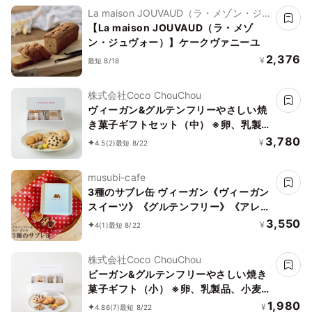
La maison JOUVAUD（ラ・メゾン・ジュ
ヴォー）
【La maison JOUVAUD（ラ・メゾ
ン・ジュヴォー）】ケークヴァニーユ
2,376
¥
最短 8/18
株式会社Coco ChouChou
ヴィーガン&グルテンフリーやさしい焼
き菓子ギフトセット（中） ※卵、乳製
品、小麦粉、白砂糖不使用 《ヴィーガ
3,780
¥
4.5
(2)
最短 8/22
ンスイーツ》《グルテンフリー》
musubi-cafe
3種のサブレ缶 ヴィーガン《ヴィーガン
スイーツ》《グルテンフリー》《アレル
ギー配慮》
3,550
¥
4
(1)
最短 8/22
株式会社Coco ChouChou
ビーガン&グルテンフリーやさしい焼き
菓子ギフト（小） ※卵、乳製品、小麦
粉、白砂糖不使用 《ヴィーガンスイー
1,980
¥
4.86
(7)
最短 8/22