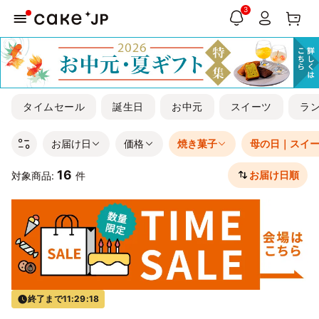
3
タイムセール
誕生日
お中元
スイーツ
ラ
お届け日
価格
焼き菓子
母の日｜スイ
16
お届け日順
対象商品:
件
終了まで
11:29:17