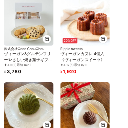
20%OFF
株式会社Coco ChouChou
Ripple sweets
ヴィーガン&グルテンフリ
ヴィーガンカヌレ 4個入
ーやさしい焼き菓子ギフト
《ヴィーガンスイーツ》
4.5
(2)
最短 8/22
4.17
(6)
最短 8/11
セット（中） ※卵、乳製
3,780
1,920
品、小麦粉、白砂糖不使用
¥
¥
《ヴィーガンスイーツ》
《グルテンフリー》