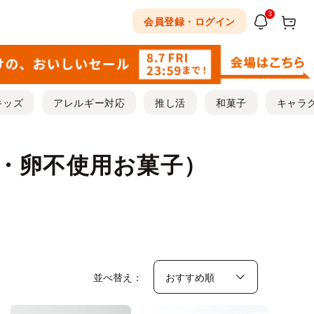
3
会員登録・ログイン
キッズ
アレルギー対応
推し活
和菓子
キャラ
・卵不使用お菓子）
並べ替え：