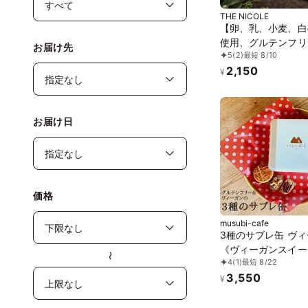
THE NICOLE
【卵、乳、小麦、白
使用、グルテンフリ
お届け先
5
(2)
最短 8/10
ーツ】ボタニカルサ
2,150
カカオ、黒糖バニラ
¥
缶 2種アソート 《
ンスイーツ》 《無
《アレルギー配慮》
お届け日
価格
musubi-cafe
3種のサブレ缶 ヴ
《ヴィーガンスイー
〜
4
(1)
最短 8/22
《グルテンフリー》
3,550
ルギー配慮》
¥