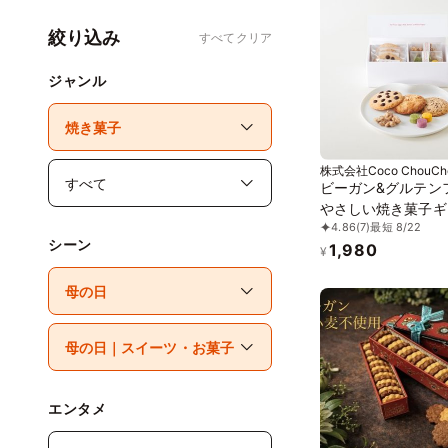
絞り込み
すべてクリア
ジャンル
株式会社Coco ChouCh
ビーガン&グルテン
やさしい焼き菓子ギ
4.86
(7)
最短 8/22
（小） ※卵、乳製
シーン
1,980
粉、白砂糖不使用 
¥
ーガンスイーツ》《
ンフリー》
エンタメ