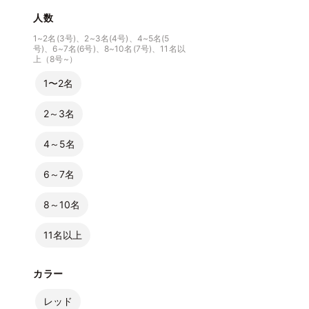
人数
1~2名(3号)、2~3名(4号)、4~5名(5
号)、6~7名(6号)、8~10名(7号)、11名以
上（8号~）
1〜2名
2～3名
4～5名
6～7名
8～10名
11名以上
カラー
レッド