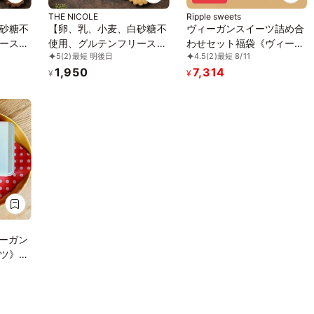
THE NICOLE
Ripple sweets
砂糖不
【卵、乳、小麦、白砂糖不
ヴィーガンスイーツ詰め合
ースイ
使用、グルテンフリースイ
わせセット福袋《ヴィーガ
5
(2)
最短 明後日
4.5
(2)
最短 8/11
ブレ
ーツ】ボタニカルサブレ
ンスイーツ》
1,950
7,314
サブレ
京抹茶、黒糖バニラサブレ
¥
¥
ヴィーガ
缶 2種アソート 《ヴィーガ
添加》
ンスイーツ》《無添加》
《アレルギー配慮》
ィーガン
ツ》
《アレ