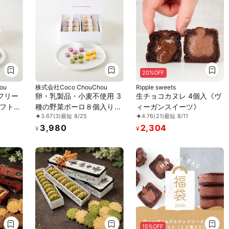
20%OFF
ou
株式会社Coco ChouChou
Ripple sweets
フリー
卵・乳製品・小麦不使用 3
生チョコカヌレ 4個入《ヴ
フト
種の野菜ボーロ８個入り
ィーガンスイーツ》
3.67
(3)
最短 8/25
4.76
(21)
最短 8/11
品、小麦
《ヴィーガンスイーツ》
3,980
2,304
《ヴィ
《グルテンフリー》
¥
¥
グルテ
15%OFF