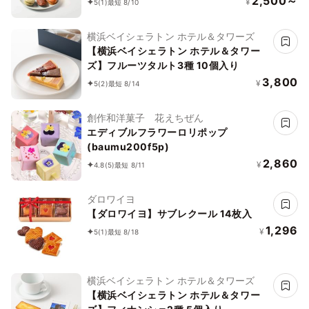
2,500～
¥
5
(1)
最短 8/10
横浜ベイシェラトン ホテル＆タワーズ
【横浜ベイシェラトン ホテル＆タワー
ズ】フルーツタルト3種 10個入り
3,800
¥
5
(2)
最短 8/14
創作和洋菓子 花えちぜん
エディブルフラワーロリポップ
(baumu200f5p)
2,860
¥
4.8
(5)
最短 8/11
ダロワイヨ
【ダロワイヨ】サブレクール 14枚入
1,296
¥
5
(1)
最短 8/18
横浜ベイシェラトン ホテル＆タワーズ
【横浜ベイシェラトン ホテル＆タワー