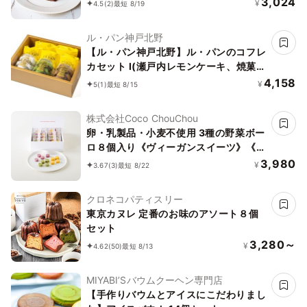
3,024
¥
4.5
(2)
最短 8/19
ル・パン神戸北野
【ル・パン神戸北野】ル・パンのコフレ
カセット I(瀬戸内レモンケーキ、焼菓子
3種)
4,158
¥
5
(1)
最短 8/15
株式会社Coco ChouChou
卵・乳製品・小麦不使用 3種の野菜ボー
ロ８個入り《ヴィーガンスイーツ》《グ
ルテンフリー》
3,980
¥
3.67
(3)
最短 8/22
クロネコパティスリー
東京カヌレ 定番のお味のアソート８個
セット
3,280～
¥
4.62
(50)
最短 8/13
MIYABI’Sバウムクーヘン専門店
【手作りバウムとアイスにこだわりまし