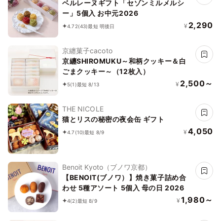
ベルレーヌギフト「セゾンミルメルシ
ー」5個入 お中元2026
2,290
¥
4.72
(43)
最短 明後日
京纏菓子cacoto
京纏SHIROMUKU～和柄クッキー＆白
ごまクッキー～（12枚入）
2,500～
¥
5
(1)
最短 8/13
THE NICOLE
猫とリスの秘密の夜会缶 ギフト
4,050
¥
4.7
(10)
最短 8/9
Benoit Kyoto（ブノワ京都）
【BENOIT(ブノワ）】焼き菓子詰め合
わせ 5種アソート 5個入 母の日 2026
1,980～
¥
4
(2)
最短 8/9