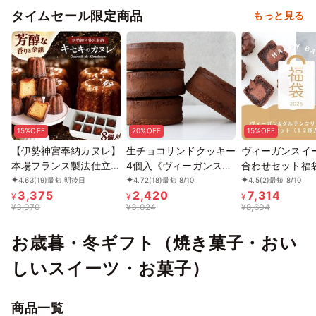
タイムセール限定商品
もっと見る
15%OFF
20%OFF
15%OFF
【伊勢神宮奉納カヌレ】
生チョコサンドクッキー
ヴィーガンスイ
本場フランス製法仕立て
4個入《ヴィーガンスイ
合わせセット福
香り高く余韻まで美し
ーツ》
ーガンスイーツ
4.63
(19)
最短 明後日
4.72
(18)
最短 8/10
4.5
(2)
最短 8/10
3,375
2,420
7,314
い-キセキのカヌレ お中
¥
¥
¥
¥
3,970
¥
3,024
¥
8,604
元2026
お歳暮・冬ギフト（焼き菓子・おい
しいスイーツ・お菓子）
商品一覧