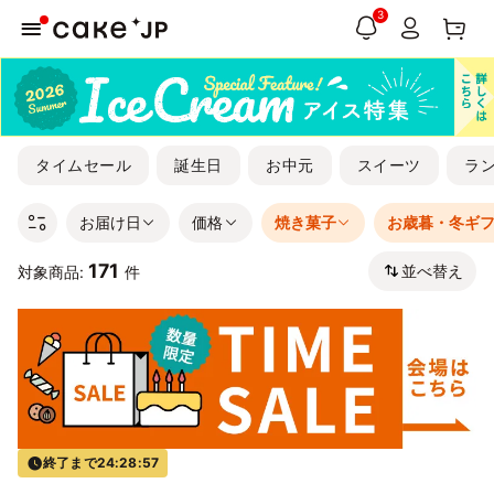
3
タイムセール
誕生日
お中元
スイーツ
ラ
お届け日
価格
焼き菓子
お歳暮・冬ギ
171
並べ替え
対象商品:
件
終了まで
24:28:56