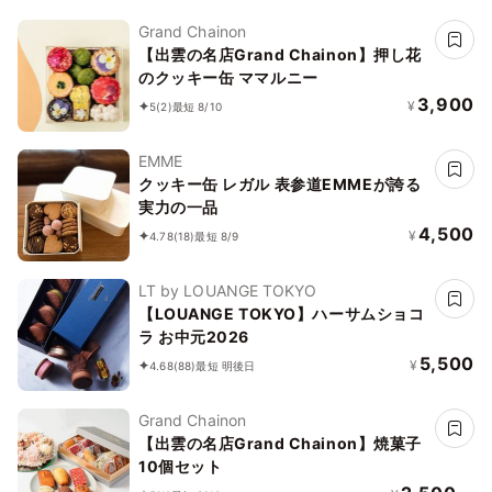
Grand Chainon
【出雲の名店Grand Chainon】押し花
のクッキー缶 ママルニー
3,900
¥
5
(2)
最短 8/10
EMME
クッキー缶 レガル 表参道EMMEが誇る
実力の一品
4,500
¥
4.78
(18)
最短 8/9
LT by LOUANGE TOKYO
【LOUANGE TOKYO】ハーサムショコ
ラ お中元2026
5,500
¥
4.68
(88)
最短 明後日
Grand Chainon
【出雲の名店Grand Chainon】焼菓子
10個セット