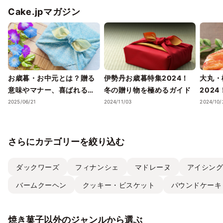
Cake.jpマガジン
お歳暮・お中元とは？贈る
伊勢丹お歳暮特集2024！
大丸・
意味やマナー、喜ばれるギ
冬の贈り物を極めるガイド
202
フトのポイントまで徹底解
ェック
2025/06/21
2024/11/03
2024/10/
説！
さらにカテゴリーを絞り込む
ダックワーズ
フィナンシェ
マドレーヌ
アイシン
バームクーヘン
クッキー・ビスケット
パウンドケーキ
焼き菓子以外のジャンルから選ぶ