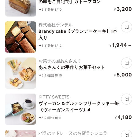
の味をご自宅で】ガトーマロン
3,200
¥
5
(1)
最短 8/10
株式会社ケンテル
Brandy cake【ブランデーケーキ】1本
入り
1,944～
¥
5
(1)
最短 8/12
お菓子の国あんさんく
あんさんくの手作りお菓子セット
5,000
¥
5
(2)
最短 8/10
KITTY SWEETS
ヴィーガン＆グルテンフリークッキー缶
《ヴィーガンスイーツ》4
4,180
¥
5
(2)
最短 8/11
バラのマドレーヌのお店ランジェラ