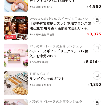
た】アイスバウム 14個セット
4,980
¥
4.63
(16)
最短 8/10
sweets cafe Halu. スイーツカフェハル
【伊勢神宮奉納カヌレ】本場フランス製
法仕立て 香り高く余韻まで美しい-キセ
キのカヌレ お中元2026
3,375
¥
4.63
(19)
最短 明後日
15%OFF
バラのマドレーヌのお店ランジェラ
ベルレーヌギフト「リュクス」（12個
入）お中元2026
5,014～
¥
5
(3)
最短 明後日
THE NICOLE
ラングドシャ缶 ギフト
1,850
¥
4.69
(13)
最短 8/9
バラのマドレーヌのお店ランジェラ