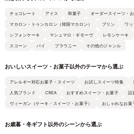
チョコレート
アイス
和菓子
オーダースイーツ・
マカロン・トゥンカロン（韓国マカロン）
プリン
ワッ
シフォンケーキ
マシュマロ・ギモーヴ
レモンケーキ
スコーン
パイ
ブラウニー
その他のジャンル
おいしいスイーツ・お菓子以外のテーマから選ぶ
アレルギー対応お菓子・スイーツ
お試しスイーツ特集
人気ブランド
CREA
おすすめスイーツ・お菓子
話
ヴィーガン（ケーキ・スイーツ・お菓子）
おしゃれなお菓
お歳暮・冬ギフト以外のシーンから選ぶ