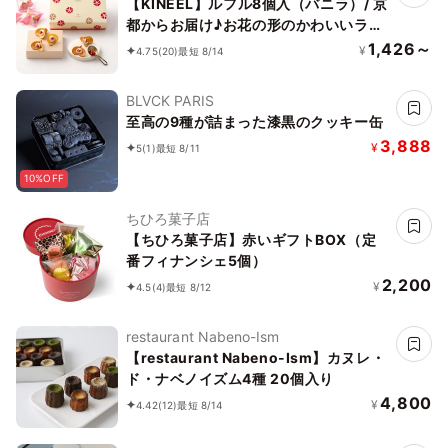
【KINEEL】ルフル8個入（バニラ）/ 京
都からお届け♪お花の形のかわいいラン
グドシャスイーツ（焼菓子8個セット）
1,426～
¥
4.75
(20)
最短 8/14
BLVCK PARIS
至高の9種が詰まった漆黒のクッキー缶
3,888
¥
5
(1)
最短 8/11
10%OFF
ちひろ菓子店
【ちひろ菓子店】赤いギフトBOX（定
番フィナンシェ5個）
2,200
¥
4.5
(4)
最短 8/12
restaurant Nabeno-Ism
【restaurant Nabeno-Ism】カヌレ・
ド・ナベノイズム4種 20個入り
4,800
¥
4.42
(12)
最短 8/14