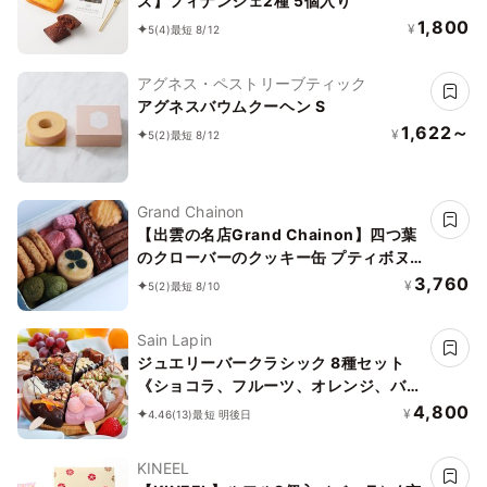
ズ】フィナンシェ2種 5個入り
1,800
¥
5
(4)
最短 8/12
アグネス・ペストリーブティック
アグネスバウムクーヘン S
1,622～
¥
5
(2)
最短 8/12
Grand Chainon
【出雲の名店Grand Chainon】四つ葉
のクローバーのクッキー缶 プティボヌ
ール
3,760
¥
5
(2)
最短 8/10
Sain Lapin
ジュエリーバークラシック 8種セット
《ショコラ、フルーツ、オレンジ、バニ
ラ、キャラメル、紅茶、ストロベリー、
4,800
¥
4.46
(13)
最短 明後日
抹茶 各種1個》
KINEEL