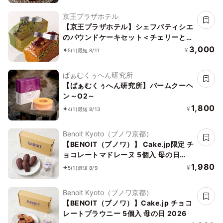
京王プラザホテル
【京王プラザホテル】シェフパティシエ
のパウンドケーキセット＜チェリーとポ
ピーシード＆抹茶＞
3,000
¥
5
(1)
最短 8/11
ばぁむくぅへん研究所
【ばぁむくぅへん研究所】バームクーヘ
ン～O2～
1,800
¥
4
(1)
最短 8/13
Benoit Kyoto（ブノワ京都）
【BENOIT（ブノワ）】 Cake.jp限定 チ
ョコレートマドレーヌ 5個入 母の日
2026
1,980
¥
5
(1)
最短 8/9
Benoit Kyoto（ブノワ京都）
【BENOIT（ブノワ）】Cake.jp チョコ
レートブラウニー 5個入 母の日 2026