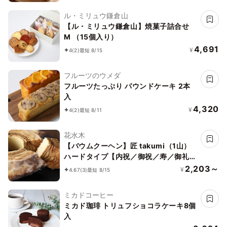
ル・ミリュウ鎌倉山
【ル・ミリュウ鎌倉山】焼菓子詰合せ
M （15個入り）
4,691
¥
4
(2)
最短 8/15
フルーツのウメダ
フルーツたっぷり パウンドケーキ 2本
入
4,320
¥
4
(2)
最短 8/11
花水木
【バウムクーヘン】匠 takumi（1山）
ハードタイプ【内祝／御祝／寿／御礼／
ギフト】
2,203～
¥
4.67
(3)
最短 8/15
ミカドコーヒー
ミカド珈琲 トリュフショコラケーキ8個
入