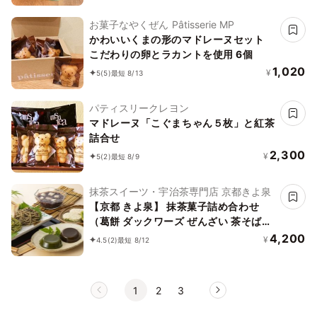
お菓子なやくぜん Pâtisserie MP
かわいいくまの形のマドレーヌセット
こだわりの卵とラカントを使用 6個
1,020
¥
5
(5)
最短 8/13
パティスリークレヨン
マドレーヌ「こぐまちゃん５枚」と紅茶
詰合せ
2,300
¥
5
(2)
最短 8/9
抹茶スイーツ・宇治茶専門店 京都きよ泉
【京都 きよ泉】 抹茶菓子詰め合わせ
（葛餅 ダックワーズ ぜんざい 茶そば）
スイーツ 食べ物 風呂敷包み 送料無料 お
4,200
¥
4.5
(2)
最短 8/12
中元2026
1
2
3