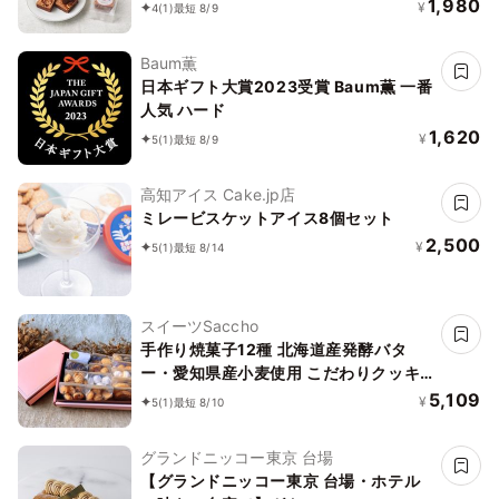
1,980
¥
4
(1)
最短 8/9
Baum薫
日本ギフト大賞2023受賞 Baum薫 一番
人気 ハード
1,620
¥
5
(1)
最短 8/9
高知アイス Cake.jp店
ミレービスケットアイス8個セット
2,500
¥
5
(1)
最短 8/14
スイーツSaccho
手作り焼菓子12種 北海道産発酵バタ
ー・愛知県産小麦使用 こだわりクッキ
ーギフト
5,109
¥
5
(1)
最短 8/10
グランドニッコー東京 台場
【グランドニッコー東京 台場・ホテル