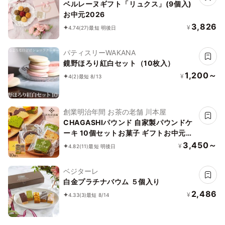
ベルレーヌギフト「リュクス」(9個入)
お中元2026
3,826
¥
4.74
(27)
最短 明後日
パティスリーWAKANA
鏡野ほろり紅白セット（10枚入）
1,200～
¥
4
(2)
最短 8/13
創業明治年間 お茶の老舗 川本屋
CHAGASHIパウンド 自家製パウンドケ
ーキ 10個セットお菓子 ギフトお中元
2026
3,450～
¥
4.82
(11)
最短 明後日
ベジターレ
白金プラチナバウム ５個入り
2,486
¥
4.33
(3)
最短 8/14