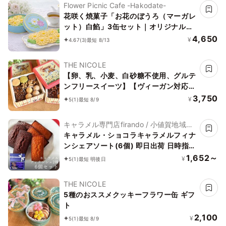
Flower Picnic Cafe -Hakodate-
花咲く焼菓子「お花のぼうろ（マーガレ
ット）白餡」3缶セット｜オリジナル紙
袋を3枚
4,650
¥
4.67
(3)
最短 8/13
THE NICOLE
【卵、乳、小麦、白砂糖不使用、グルテ
ンフリースイーツ】【ヴィーガン対応】
白馬にのって駆け巡ろう ボタニカルサ
3,750
¥
5
(1)
最短 8/9
ブレ缶
キャラメル専門店firando / 小値賀地域ブ
ランド製作所株式会社
キャラメル・ショコラキャラメルフィナ
ンシェアソート(6個) 即日出荷 日時指定
可 夏ギフト ギフト おしゃれ 焼き菓子
1,652～
¥
5
(1)
最短 明後日
個包装 お中元2026
THE NICOLE
5種のおススメクッキーフラワー缶 ギフ
ト
2,100
¥
5
(1)
最短 8/9