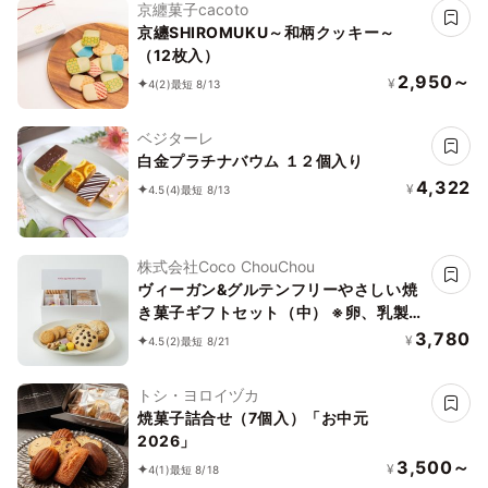
京纏菓子cacoto
京纏SHIROMUKU～和柄クッキー～
（12枚入）
2,950～
¥
4
(2)
最短 8/13
ベジターレ
白金プラチナバウム １２個入り
4,322
¥
4.5
(4)
最短 8/13
株式会社Coco ChouChou
ヴィーガン&グルテンフリーやさしい焼
き菓子ギフトセット（中） ※卵、乳製
品、小麦粉、白砂糖不使用 《ヴィーガ
3,780
¥
4.5
(2)
最短 8/21
ンスイーツ》《グルテンフリー》
トシ・ヨロイヅカ
焼菓子詰合せ（7個入）「お中元
2026」
3,500～
¥
4
(1)
最短 8/18