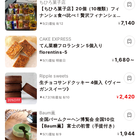
ちひろ菓子店
【ちひろ菓子店】20個（10種類）フィ
ナンシェ食べ比べ！贅沢フィナンシェ
BOX
7,140
¥
5
(2)
最短 8/12
CAKE EXPRESS
てん菜糖フロランタン 5個入り
florentins-5
1,680～
¥
5
(1)
最短 明後日
Ripple sweets
生チョコサンドクッキー 4個入《ヴィー
ガンスイーツ》
2,420
¥
4.72
(18)
最短 8/10
20%OFF
Baum薫
全国バームクーヘン博覧会 全国10位
【Baum薫】 富士の初雪（手提付き）
1,944
¥
5
(1)
最短 8/9