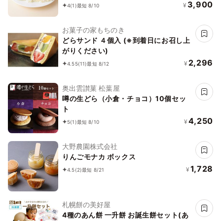
桃 クリーム大福 フルーツ大福
3,900
¥
4
(1)
最短 8/10
お菓子の家もちのき
どらサンド ４個入 (※到着日にお召し上
がりください)
2,296
¥
4.55
(11)
最短 8/12
奥出雲讃菓 松葉屋
噂の生どら（小倉・チョコ）10個セッ
ト
4,250
¥
5
(1)
最短 8/10
大野農園株式会社
りんごモナカ ボックス
1,728
¥
4.5
(2)
最短 8/21
札幌餅の美好屋
4種のあん餅 一升餅 お誕生餅セット(あ