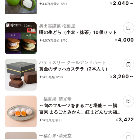
2,040～
¥
4.67
(3)
最短 8/11
奥出雲讃菓 松葉屋
噂の生どら（小倉・抹茶）10個セット
4,000
¥
4.57
(7)
最短 8/10
パティスリー クールアンドハート
黄金のザッハカステラ（2本入り）
3,260～
¥
5
(2)
最短 8/10
一福百果･清光堂
～旬のフルーツをまるごと堪能～ 一福
百果 まるごとみかん、紅まどんな大福
セット(各3個づつ)6個セット
3,472
¥
5
(1)
最短 明日
一福百果･清光堂