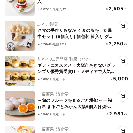
入
2,505～
¥
4.67
(18)
最短 8/12
ふる川製菓
クマの手作りもなか くまの形をした最
中セット (5個入り) 個包装 箱入り グル
テンフリー 賞味期限1ヵ月 くまもなか
2,250～
¥
4.76
(46)
最短 8/12
和かろん.専門店 和果（わか）
ギフトにオススメ！大阪市あきないグラ
ンプリ優秀賞受賞!!～ メディアで人気の
生どらやき、和スイーツ～「和かろ
5,000
¥
4.68
(19)
最短 明日
ん。」8個入お中元2026
一福百果･清光堂
～旬のフルーツをまるごと堪能～ 一福
百果 まるごとみかん大福6個入(化粧箱
入り)
2,981～
¥
4.54
(13)
最短 明日
一福百果･清光堂