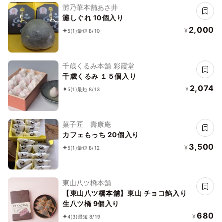
灘乃華本舗あさ井
灘しぐれ 10個入り
2,000
¥
5
(1)
最短 8/10
千歳くるみ本舗 彩霞堂
千歳くるみ １５個入り
2,074
¥
5
(1)
最短 8/13
菓子匠 壽康庵
カフェもっち 20個入り
3,500
¥
5
(1)
最短 8/12
東山八ツ橋本舗
【東山八ツ橋本舗】東山 チョコ餡入り
生八ツ橋 9個入り
680
¥
4
(3)
最短 8/19