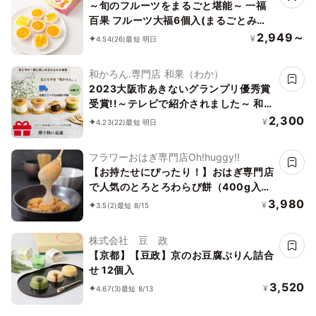
～旬のフルーツをまるごと堪能～ 一福
百果 フルーツ大福6個入(まるごとみか
ん3個、紅まどんな大福、島八朔大福、
2,949～
¥
4.54
(26)
最短 明日
甘夏大福各1個づつ)
和かろん.専門店 和果（わか）
2023大阪市あきないグランプリ優秀賞
受賞!!～テレビで紹介されました～ 和か
ろん。4個入り
2,300
¥
4.23
(22)
最短 明日
フラワーおはぎ専門店Oh!huggy!!
【お持たせにぴったり！】おはぎ専門店
で人気のとろとろわらび餅（400g入り
×2個セット）お中元2026
3,980
¥
3.5
(2)
最短 8/15
株式会社 豆 政
【京都】【豆政】京のお豆腐ぷりん詰合
せ 12個入
3,520
¥
4.67
(3)
最短 8/13