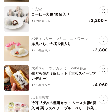
平安堂
コーヒー大福 10個入り
3,200～
¥
4
(2)
最短 8/12
パティスリー マリエ エトワール
洋風いちご大福 5個入り
3,800
¥
4
(1)
最短 11/2
大浜スイーツアカデミー cake.jp店
生どら焼き 8個セット【大浜スイーツア
カデミー】
4,960
¥
5
(1)
最短 8/25
ふる川製菓
冷凍 人気の6種類セット ムース大福6個
入 苺 栗 ラズベリー ブルーベリー 抹茶