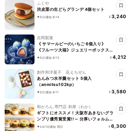
ふくや
渋皮栗の生どらグランデ 4個セット
3,240
¥
5
(3)
最短 8/14
吉岡製菓
《 サマールビーのいちご 6個入り》
《フルーツ大福》ジュエリーボックス
《ルビーのいちご》 DAIFUKU ありがと
4,212
¥
5
(2)
最短 8/13
う 大福 お取り寄せ テレビで話題
創作和洋菓子 花えちぜん
あんみつ水羊羹セット 5個入
（anmitsu102kp）
3,580
¥
5
(2)
最短 8/11
和かろん.専門店 和果（わか）
ギフトにオススメ！大阪市あきないグラ
ンプリ優秀賞受賞!!～ 分厚いフォルムが
人気の生どらやき 和スイーツ「和かろ
6,300
¥
4.6
(10)
最短 明日