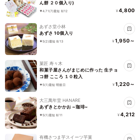
ん餅 ２０個入り)
4,800
¥
4.71
(7)
最短 8/12
あずさ堂小林
あずさ 10個入り
1,950～
¥
5
(2)
最短 8/13
菓匠 寿々木
和菓子屋さんがまじめに作った 生チョ
コ餅 こころ １０粒入
1,220～
¥
5
(1)
最短 明後日
大三萬年堂 HANARE
あずきとかかお ~珈琲~
4,212
¥
5
(1)
最短 8/11
有機さつま芋スイーツ芋菓