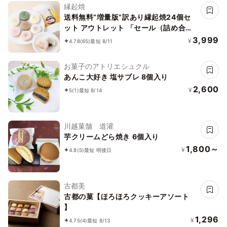
縁起焼
送料無料”増量版”訳あり縁起焼24個セ
ット アウトレット 「セール（詰め合わ
せセット）「アイス」「ご褒美」
3,999
¥
4.78
(65)
最短 8/11
お菓子のアトリエシュクル
あんこ大好き 塩サブレ 8個入り
2,600
¥
5
(1)
最短 8/14
川越菓舗 道灌
芋クリームどら焼き 6個入り
1,800～
¥
4.8
(5)
最短 明後日
古都美
古都の菓【ほろほろクッキーアソート
】
1,296
¥
4.75
(4)
最短 8/13