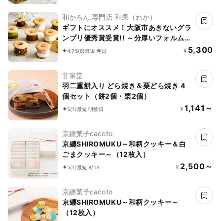
ん。」12個入りお中元2026
和かろん.専門店 和果（わか）
ギフトにオススメ！大阪市あきないグラ
ンプリ優秀賞受賞!! ～分厚いフォルムが
人気の生どらやき 和スイーツ～「和か
5,300
¥
4.75
(8)
最短 明日
ろん。」10個入りお中元2026
甘泉堂
羽二重餅入り どら焼き＆栗どら焼き 4
個セット（餅2個・栗2個）
1,141～
¥
5
(1)
最短 明後日
京纏菓子cacoto
京纏SHIROMUKU～和柄クッキー＆白
ごまクッキー～（12枚入）
2,500～
¥
5
(1)
最短 8/13
京纏菓子cacoto
京纏SHIROMUKU～和柄クッキー～
（12枚入）