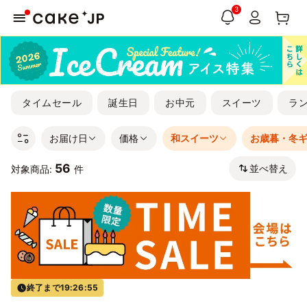
3
タイムセール
誕生日
お中元
スイーツ
ラ
お届け日
価格
和スイーツ
お歳暮・冬
56
並べ替え
対象商品:
件
終了まで
19:26:54