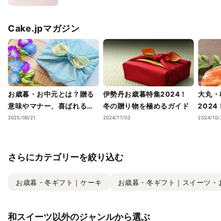
Cake.jpマガジン
お歳暮・お中元とは？贈る
伊勢丹お歳暮特集2024！
大丸・
意味やマナー、喜ばれるギ
冬の贈り物を極めるガイド
202
フトのポイントまで徹底解
ェック
2025/06/21
2024/11/03
2024/10/
説！
さらにカテゴリーを絞り込む
お歳暮・冬ギフト｜ケーキ
お歳暮・冬ギフト｜スイーツ・
和スイーツ以外のジャンルから選ぶ