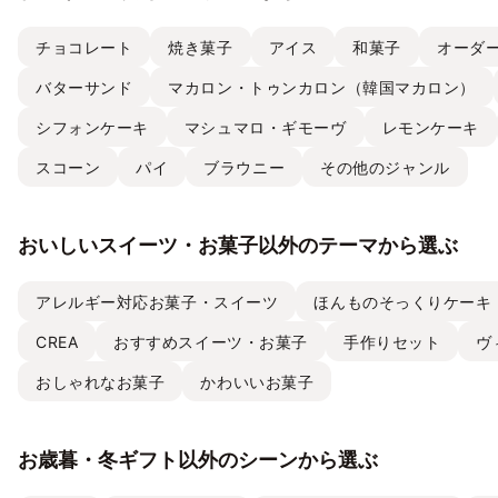
チョコレート
焼き菓子
アイス
和菓子
オーダ
バターサンド
マカロン・トゥンカロン（韓国マカロン）
シフォンケーキ
マシュマロ・ギモーヴ
レモンケーキ
スコーン
パイ
ブラウニー
その他のジャンル
おいしいスイーツ・お菓子以外のテーマから選ぶ
アレルギー対応お菓子・スイーツ
ほんものそっくりケーキ
CREA
おすすめスイーツ・お菓子
手作りセット
ヴ
おしゃれなお菓子
かわいいお菓子
お歳暮・冬ギフト以外のシーンから選ぶ