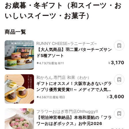
お歳暮・冬ギフト（和スイーツ・お
いしいスイーツ・お菓子）
商品一覧
RUNNY CHEESE~ラニーチーズ~
【大人気商品】羽二重バターチーズサン
ド5種アソート
3,170
¥
4.73
(75)
最短 8/11
和かろん.専門店 和果（わか）
ギフトにオススメ！大阪市あきないグラ
ンプリ優秀賞受賞!!～ メディアで人気の
生どら焼き 和スイーツ～「和かろ
3,600
¥
4.56
(112)
最短 明日
ん。」6個入りお中元2026
フラワーおはぎ専門店Oh!huggy!!
【明治神宮奉納品】本格和栗餡の「フラ
ワーおはぎボックス」お中元2026