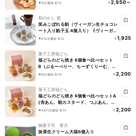
2,950～
¥
4
(2)
最短 8/13
和のかし 巡
笑みこぼれる餡（ヴィーガン生チョコレ
ート入り餡子玉 4個入り）《ヴィーガン
スイーツ》
1,925
¥
4.5
(2)
最短 8/12
菓子工房福どら
福どらのどら焼き 6個食べ比べセット
B（ぶるーべりー、ちーずくりーむ、珈
琲あん、抹茶生どら、生ちょこもち、生
2,200
¥
5
(2)
最短 8/14
どら）
菓子工房福どら
福どらのどら焼き 6個食べ比べセットA
(杏あん、餡カスタード、つぶあん、栗
いっぱい、生ちょこもち、生どら）
2,200
¥
4.67
(3)
最短 8/14
御菓子司 香月
抹茶生クリーム大福6個入り