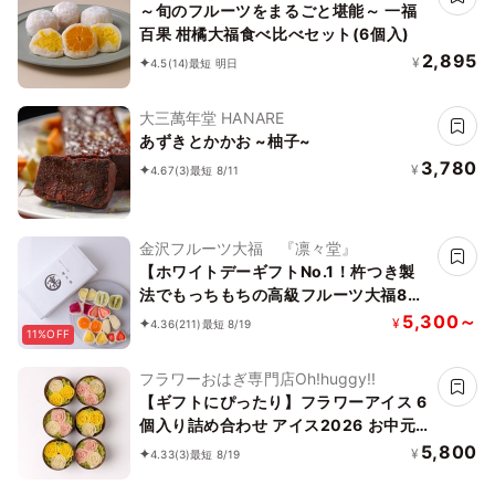
～旬のフルーツをまるごと堪能～ 一福
百果 柑橘大福食べ比べセット(6個入)
2,895
¥
4.5
(14)
最短 明日
大三萬年堂 HANARE
あずきとかかお ~柚子~
3,780
¥
4.67
(3)
最短 8/11
金沢フルーツ大福 『凛々堂』
【ホワイトデーギフトNo.1！杵つき製
法でもっちもちの高級フルーツ大福8
種】 新食感！と旬のフルーツの甘み引
5,300～
¥
4.36
(211)
最短 8/19
11%OFF
き出す金沢産の特製白あんのハーモニー
をどうぞ！
フラワーおはぎ専門店Oh!huggy!!
【ギフトにぴったり】フラワーアイス 6
個入り詰め合わせ アイス2026 お中元
2026
5,800
¥
4.33
(3)
最短 8/19