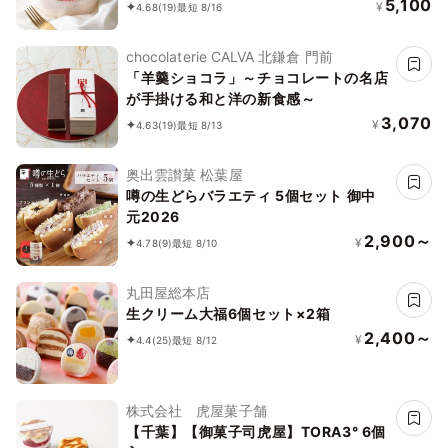
5,100
¥
4.68
(19)
最短 8/16
chocolaterie CALVA 北鎌倉 門前
「羊羹ショコラ」～チョコレートの名店
が手掛ける和と洋の新食感～
3,070
¥
4.63
(19)
最短 8/13
奥出雲讃菓 松葉屋
噂の生どらバラエティ 5個セット 御中
元2026
2,900～
¥
4.78
(9)
最短 8/10
丸田屋総本店
生クリーム大福6個セット×2箱
2,400～
¥
4.4
(25)
最短 8/12
株式会社 虎屋菓子舗
【千葉】【御菓子司虎屋】TORA3° 6個