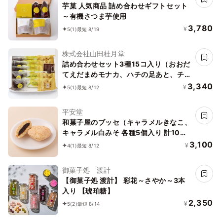
芋菓 人気商品 詰め合わせギフトセット
～有機さつま芋使用
3,780
¥
5
(1)
最短 8/19
株式会社山田桂月堂
詰め合わせセット3種15コ入り（おおだ
てえだまめモナカ、ハチの足あと、チョ
コレート饅頭）
3,340
¥
5
(1)
最短 8/12
平安堂
和菓子屋のブッセ（キャラメルきなこ、
キャラメル白みそ 各種5個入り 計10個
入）
3,100
¥
4
(1)
最短 8/12
御菓子処 渡計
【御菓子処 渡計】 彩花～さやか～3本
入り 【琥珀糖】
2,350
¥
5
(2)
最短 8/14