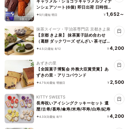
ランド製作所株式会社
キャラメル・ショコラキャラメルフィナ
ンシェアソート(6個) 即日出荷 日時指定
可 夏ギフト ギフト おしゃれ 焼き菓子
1,652～
¥
5
(1)
最短 明日
個包装 お中元2026
抹茶スイーツ・宇治茶専門店 京都きよ泉
【京都 きよ泉】 抹茶菓子詰め合わせ
（葛餅 ダックワーズ ぜんざい 茶そば）
スイーツ 食べ物 風呂敷包み 送料無料 お
4,200
¥
4.5
(2)
最短 8/12
中元2026
あずきの里
【全国菓子博覧会 外務大臣賞受賞】あ
ずきの里・アリコパウンド
2,500
¥
4.75
(4)
最短 明後日
KITTY SWEETS
長寿祝いアイシングクッキーセット 還
暦/古希/喜寿/傘寿/米寿/卒寿/白寿/紀寿
4,200
¥
4.33
(3)
最短 8/11