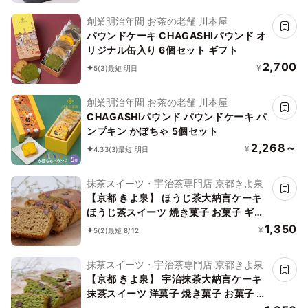
創業明治年間 お茶の老舗 川本屋
パウンドケーキ CHAGASHIパウンド オ
リジナル缶入り 6個セット ギフト
2,700
¥
5
(3)
最短 明日
創業明治年間 お茶の老舗 川本屋
CHAGASHIパウンド パウンドケーキ パ
ンプキン かぼちゃ 5個セット
2,268～
¥
4.33
(3)
最短 明日
抹茶スイーツ・宇治茶専門店 京都きよ泉
【京都 きよ泉】 ほうじ茶大納言ケーキ
ほうじ茶スイーツ 焼き菓子 お菓子 ギフ
ト 誕生日
1,350
¥
5
(2)
最短 8/12
抹茶スイーツ・宇治茶専門店 京都きよ泉
【京都 きよ泉】 宇治抹茶大納言ケーキ
抹茶スイーツ 洋菓子 焼き菓子 お菓子 誕
生日 プレゼント