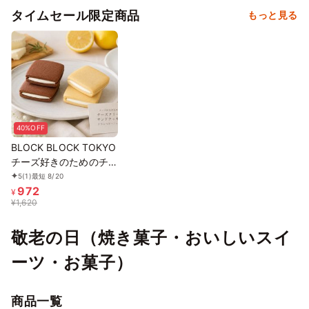
タイムセール限定商品
もっと見る
40%OFF
BLOCK BLOCK TOKYO
チーズ好きのためのチー
ズクリームサンドクッキ
5
(1)
最短 8/20
972
ー
¥
¥
1,620
敬老の日（焼き菓子・おいしいスイ
ーツ・お菓子）
商品一覧