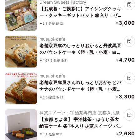
Dream Sweets Factory
【お歳暮・ご挨拶に】アイシングクッキ
ー・クッキーギフトセット 箱入り！ぜ
ーんぶ富士山セット（3000円）お中元
3,000
¥
5
(1)
最短 8/13
2026
musubi-cafe
老舗京豆腐のしっとりおからと丹波黒豆
のパウンドケーキ《卵・乳・小麦・白砂
糖不使用》《ヴィーガンスイーツ》《グ
4,700
¥
4.67
(3)
最短 8/21
ルテンフリー》《無添加》《アレルギー
配慮》
musubi-cafe
老舗京豆腐屋さんのしっとりおからとバ
ナナのパウンドケーキ《卵・乳・小麦・
白砂糖不使用》《ヴィーガンスイーツ》
3,300
¥
5
(5)
最短 8/21
《グルテンフリー》《無添加》《アレル
ギー配慮》
抹茶スイーツ・宇治茶専門店 京都きよ泉
【京都 きよ泉】 宇治抹茶・ほうじ茶大
納言ケーキ 各1本入り 抹茶スイーツ パ
ウンドケーキ お菓子 焼き菓子
2,680
¥
5
(1)
最短 8/11