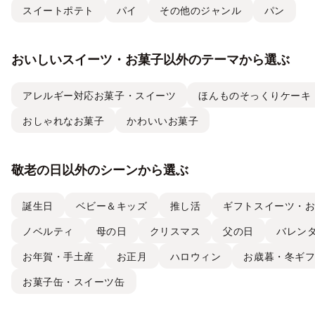
スイートポテト
パイ
その他のジャンル
パン
おいしいスイーツ・お菓子以外のテーマから選ぶ
アレルギー対応お菓子・スイーツ
ほんものそっくりケーキ
おしゃれなお菓子
かわいいお菓子
敬老の日以外のシーンから選ぶ
誕生日
ベビー＆キッズ
推し活
ギフトスイーツ・
ノベルティ
母の日
クリスマス
父の日
バレン
お年賀・手土産
お正月
ハロウィン
お歳暮・冬ギ
お菓子缶・スイーツ缶