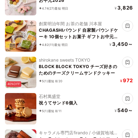
お中元2026
3,826
¥
4.74
(27)
最短 明日
創業明治年間 お茶の老舗 川本屋
CHAGASHIパウンド 自家製パウンドケ
ーキ 10個セットお菓子 ギフトお中元
2026
3,450～
¥
4.82
(11)
最短 明日
shirokane sweets TOKYO
BLOCK BLOCK TOKYO チーズ好きの
ためのチーズクリームサンドクッキー
972
¥
5
(1)
最短 8/20
40%OFF
石村萬盛堂
祝うてサンド6個入
540～
¥
5
(1)
最短 8/11
キャラメル専門店firando / 小値賀地域ブ