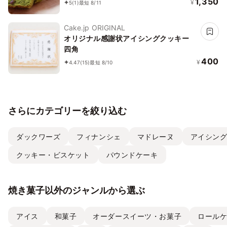
1,350
¥
5
(1)
最短 8/11
Cake.jp ORIGINAL
オリジナル感謝状アイシングクッキー
四角
400
¥
4.47
(15)
最短 8/10
さらにカテゴリーを絞り込む
ダックワーズ
フィナンシェ
マドレーヌ
アイシン
クッキー・ビスケット
パウンドケーキ
焼き菓子以外のジャンルから選ぶ
アイス
和菓子
オーダースイーツ・お菓子
ロール