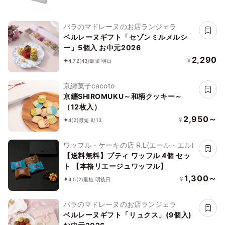
バラのマドレーヌのお店ランジェラ
ベルレーヌギフト「セゾンミルメルシ
ー」5個入 お中元2026
2,290
¥
4.72
(43)
最短 明日
京纏菓子cacoto
京纏SHIROMUKU～和柄クッキー～
（12枚入）
2,950～
¥
4
(2)
最短 8/13
ワッフル・ケーキの店 R.L(エール・エル)
【送料無料】プティ ワッフル 4個 セッ
ト 【本格リエージュワッフル】
1,300～
¥
4.5
(2)
最短 明後日
バラのマドレーヌのお店ランジェラ
ベルレーヌギフト「リュクス」(9個入)