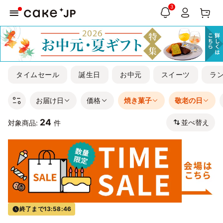
3
タイムセール
誕生日
お中元
スイーツ
ラ
お届け日
価格
焼き菓子
敬老の日
24
並べ替え
対象商品:
件
終了まで
13:58:45