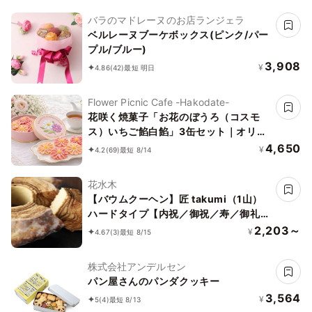
バラのマドレーヌのお店ランジェラ
ベルレーヌブーケボックス(ピンク/パー
プル/ブルー)
3,908
¥
4.86
(42)
最短 明日
Flower Picnic Cafe -Hakodate-
花咲く焼菓子「お花のぼうろ（コスモ
ス）いちご餡白餡」3缶セット｜オリジ
ナル紙袋を3枚
4,650
¥
4.2
(69)
最短 8/14
花水木
【バウムクーヘン】匠 takumi（1山）
ハードタイプ【内祝／御祝／寿／御礼／
ギフト】
2,203～
¥
4.67
(3)
最短 8/15
株式会社アンデルセン
パン屋さんのパンダクッキー
3,564
¥
5
(4)
最短 8/13