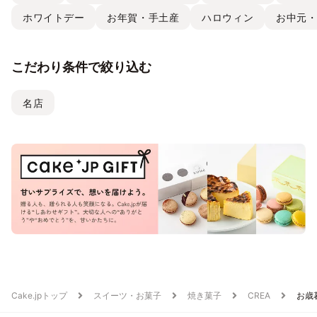
ホワイトデー
お年賀・手土産
ハロウィン
お中元
こだわり条件で絞り込む
名店
Cake.jpトップ
スイーツ・お菓子
焼き菓子
CREA
お歳