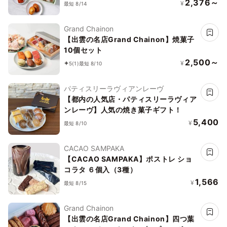
2,376～
¥
最短 8/14
Grand Chainon
【出雲の名店Grand Chainon】焼菓子
10個セット
2,500～
¥
5
(1)
最短 8/10
パティスリーラヴィアンレーヴ
【都内の人気店・パティスリーラヴィア
ンレーヴ】人気の焼き菓子ギフト！
5,400
¥
最短 8/10
CACAO SAMPAKA
【CACAO SAMPAKA】ポストレ ショ
コラタ ６個入（3種）
1,566
¥
最短 8/15
Grand Chainon
【出雲の名店Grand Chainon】四つ葉