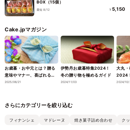
BOX（15個）
5,150
¥
最短 8/12
Cake.jpマガジン
お歳暮・お中元とは？贈る
伊勢丹お歳暮特集2024！
大丸・
意味やマナー、喜ばれるギ
冬の贈り物を極めるガイド
202
フトのポイントまで徹底解
ェック
2025/06/21
2024/11/03
2024/10/
説！
さらにカテゴリーを絞り込む
フィナンシェ
マドレーヌ
焼き菓子詰め合わせ
ク