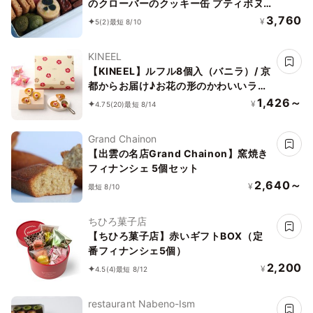
のクローバーのクッキー缶 プティボヌ
ール
3,760
¥
5
(2)
最短 8/10
KINEEL
【KINEEL】ルフル8個入（バニラ）/ 京
都からお届け♪お花の形のかわいいラン
グドシャスイーツ（焼菓子8個セット）
1,426～
¥
4.75
(20)
最短 8/14
Grand Chainon
【出雲の名店Grand Chainon】窯焼き
フィナンシェ 5個セット
2,640～
¥
最短 8/10
ちひろ菓子店
【ちひろ菓子店】赤いギフトBOX（定
番フィナンシェ5個）
2,200
¥
4.5
(4)
最短 8/12
restaurant Nabeno-Ism