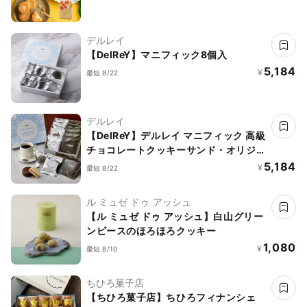
デルレイ
【DelReY】マニフィック8個入
5,184
¥
最短 8/22
デルレイ
【DelReY】デルレイ マニフィック 高級
チョコレートクッキーサンド・オリジナ
ルコーヒーセット
5,184
¥
最短 8/22
ル ミュゼ ドゥ アッシュ
【ル ミュゼ ドゥ アッシュ】白山グリー
ンピースのほろほろクッキー
1,080
¥
最短 8/10
ちひろ菓子店
【ちひろ菓子店】ちひろフィナンシェ