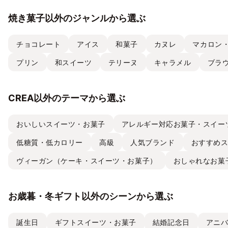
焼き菓子以外のジャンルから選ぶ
チョコレート
アイス
和菓子
カヌレ
マカロン
プリン
和スイーツ
テリーヌ
キャラメル
ブラ
CREA以外のテーマから選ぶ
おいしいスイーツ・お菓子
アレルギー対応お菓子・スイー
低糖質・低カロリー
高級
人気ブランド
おすすめ
ヴィーガン（ケーキ・スイーツ・お菓子）
おしゃれなお菓
お歳暮・冬ギフト以外のシーンから選ぶ
誕生日
ギフトスイーツ・お菓子
結婚記念日
アニ