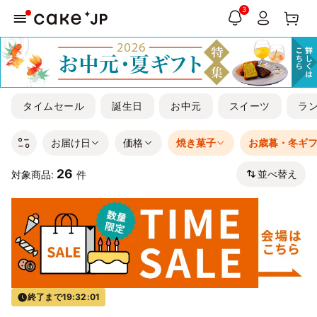
3
タイムセール
誕生日
お中元
スイーツ
ラ
お届け日
価格
焼き菓子
お歳暮・冬ギ
26
並べ替え
対象商品:
件
終了まで
19:32:00