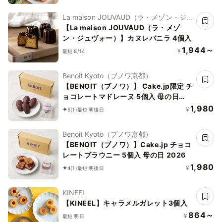
La maison JOUVAUD（ラ・メゾン・ジュ
ヴォー）
【La maison JOUVAUD（ラ・メゾ
ン・ジュヴォー）】カヌレバニラ 4個入
1,944～
¥
最短 8/14
Benoit Kyoto（ブノワ京都）
【BENOIT（ブノワ）】 Cake.jp限定 チ
ョコレートマドレーヌ 5個入 母の日
2026
1,980
¥
5
(1)
最短 明後日
Benoit Kyoto（ブノワ京都）
【BENOIT（ブノワ）】Cake.jp チョコ
レートブラウニー 5個入 母の日 2026
1,980
¥
4
(1)
最短 明後日
KINEEL
【KINEEL】キャラメルガレット3個入
864～
¥
最短 明日