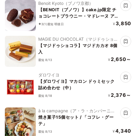
Benoit Kyoto（ブノワ京都）
【BENOIT（ブノワ）】cake.jp限定 チ
ョコレートブラウニー・マドレーヌ ア
ソート 10個入
3,850
¥
3
(1)
最短 明後日
MAGIE DU CHOCOLAT（マジドゥショコ
ラ）
【マジドゥショコラ】マジドカカオ 8個
入
2,650～
¥
最短 8/13
ダロワイヨ
【ダロワイヨ】マカロン ドゥミセック
詰め合わせ（中）
2,376～
¥
最短 8/18
à la campagne（ア・ラ・カンパーニ
ュ）
焼き菓子15個セット / 「コフレ・グー
テ」
4,340
¥
最短 8/13