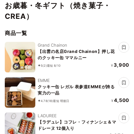
お歳暮・冬ギフト（焼き菓子・
CREA）
商品一覧
Grand Chainon
【出雲の名店Grand Chainon】押し花
のクッキー缶 ママルニー
3,900
¥
5
(2)
最短 8/10
EMME
クッキー缶 レガル 表参道EMMEが誇る
実力の一品
4,500
¥
4.78
(18)
最短 明後日
LADUREE
【ラデュレ】コフレ・フィナンシェ＆マ
ドレーヌ 12個入り