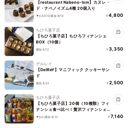
【restaurant Nabeno-Ism】カヌレ・
ド・ナベノイズム4種 20個入り
4,800
¥
4.42
(12)
最短 8/14
ちひろ菓子店
【ちひろ菓子店】ちひろフィナンシェ
BOX（10個）
3,350
¥
最短 8/12
デルレイ
【DelReY】マニフィック クッキーサン
ド
2,500
¥
最短 8/22
ちひろ菓子店
【ちひろ菓子店】20個（10種類）フィ
ナンシェ食べ比べ！贅沢フィナンシェ
BOX
7,140
¥
5
(2)
最短 8/12