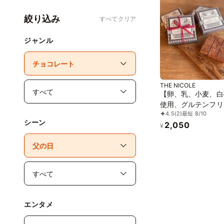
絞り込み
すべてクリア
ジャンル
THE NICOLE
【卵、乳、小麦、白
使用、グルテンフリ
4.5
(2)
最短 8/10
ーツ】ボタニカルシ
シーン
2,050
京豆腐生チョコ 《
¥
ガンスイーツ・ヴィ
ケーキ》《無添加》
ルギー配慮》
エンタメ