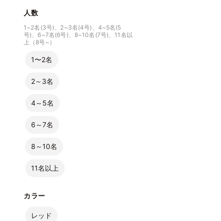
人数
1~2名(3号)、2~3名(4号)、4~5名(5
号)、6~7名(6号)、8~10名(7号)、11名以
上（8号~）
1〜2名
2～3名
4～5名
6～7名
8～10名
11名以上
カラー
レッド