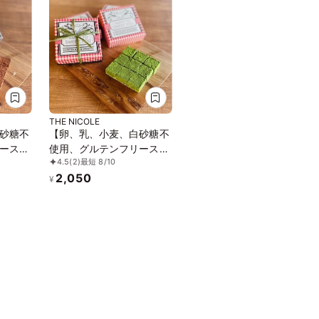
THE NICOLE
砂糖不
【卵、乳、小麦、白砂糖不
ースイ
使用、グルテンフリースイ
4.5
(2)
最短 8/10
ョコラ
ーツ】ボタニカルショコラ
2,050
ヴィー
生チョコ 京抹茶 〜京豆腐
¥
ーガン
を使用したショコラ《ヴィ
《アレ
ーガンスイーツ・ヴィーガ
ンケーキ》《無添加》《ア
レルギー配慮》