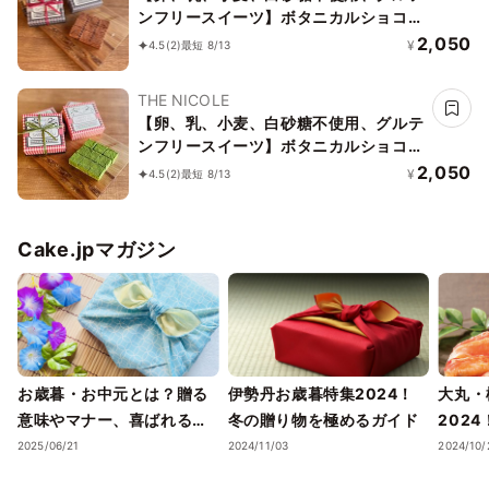
ンフリースイーツ】ボタニカルショコラ
京豆腐生チョコ 《ヴィーガンスイー
2,050
¥
4.5
(2)
最短 8/13
ツ・ヴィーガンケーキ》《無添加》《ア
レルギー配慮》
THE NICOLE
【卵、乳、小麦、白砂糖不使用、グルテ
ンフリースイーツ】ボタニカルショコラ
生チョコ 京抹茶 〜京豆腐を使用したシ
2,050
¥
4.5
(2)
最短 8/13
ョコラ《ヴィーガンスイーツ・ヴィーガ
ンケーキ》《無添加》《アレルギー配
慮》
Cake.jpマガジン
お歳暮・お中元とは？贈る
伊勢丹お歳暮特集2024！
大丸・
意味やマナー、喜ばれるギ
冬の贈り物を極めるガイド
202
フトのポイントまで徹底解
ェック
2025/06/21
2024/11/03
2024/10/
説！