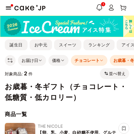
3
誕生日
お中元
スイーツ
ランキング
アイ
お届け日
価格
チョコレート
お歳暮・
2
並べ替え
対象商品:
件
お歳暮・冬ギフト（チョコレート・
低糖質・低カロリー）
商品一覧
THE NICOLE
【卵、乳、小麦、白砂糖不使用、グルテ