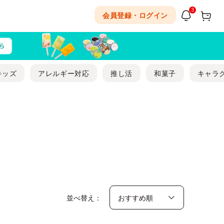
3
会員登録・ログイン
キッズ
アレルギー対応
推し活
和菓子
キャラ
並べ替え：