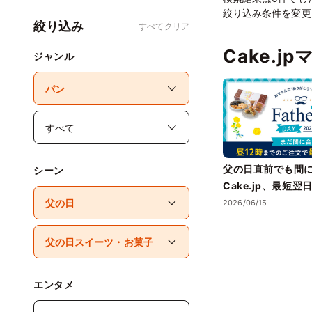
絞り込み条件を変更
絞り込み
すべてクリア
Cake.j
ジャンル
父の日直前でも間
シーン
Cake.jp、最短
スイーツを展開
2026/06/15
エンタメ