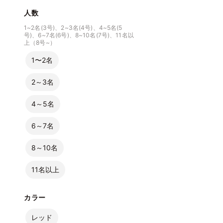
人数
1~2名(3号)、2~3名(4号)、4~5名(5
号)、6~7名(6号)、8~10名(7号)、11名以
上（8号~）
1〜2名
2～3名
4～5名
6～7名
8～10名
11名以上
カラー
レッド