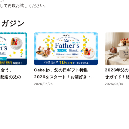
して再度お試しください。
pマガジン
に合う、
Cake.jp、父の日ギフト特集
2026年父
翌日配送の父の日
2026をスタート！お酒好き・甘
せガイド！
党・健康志向まで、お父さんのタ
フト
2026/05/25
2026/05/14
イプ別に選べる父の日スイーツが
勢揃い！