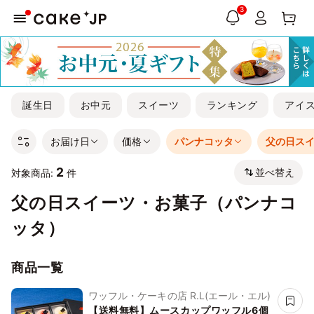
3
誕生日
お中元
スイーツ
ランキング
アイ
お届け日
価格
パンナコッタ
父の日ス
2
並べ替え
対象商品:
件
父の日スイーツ・お菓子（パンナコ
ッタ）
商品一覧
ワッフル・ケーキの店 R.L(エール・エル)
【送料無料】ムースカップワッフル6個