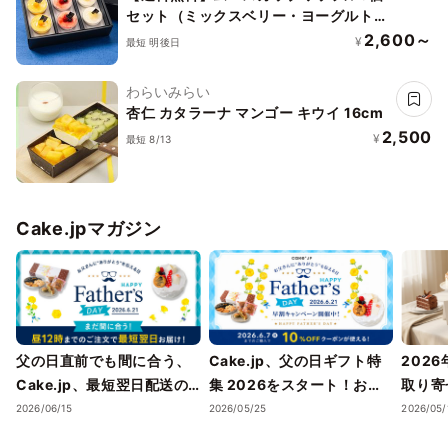
セット（ミックスベリー・ヨーグルトピ
ーチ・マンゴー）お中元2026
2,600～
¥
最短 明後日
わらいみらい
杏仁 カタラーナ マンゴー キウイ 16cm
2,500
¥
最短 8/13
Cake.jpマガジン
父の日直前でも間に合う、
Cake.jp、父の日ギフト特
202
Cake.jp、最短翌日配送の
集 2026をスタート！お酒
取り寄
父の日スイーツを展開
好き・甘党・健康志向ま
ばれる
2026/06/15
2026/05/25
2026/05/
で、お父さんのタイプ別に