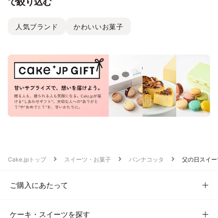
で絞り込む
人気ブランド
かわいいお菓子
Cake.jpトップ
スイーツ・お菓子
パンナコッタ
父の日スイー
ご購入にあたって
ケーキ・スイーツを探す