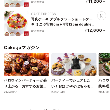
11,200～
¥
最短 明後日
CAKE EXPRESS
写真ケーキ ダブルタワーショートケー
キ ミニ 6号18cm＋4号12cm double-
tower-p2-mini
12,600～
¥
最短 明後日
Cake.jpマガジン
ハロウィンパーティーが盛
パーティーでシェアした
ハロウ
り上がる！おすすめお菓子
い！おばけやかぼちゃモチ
統料理
詰め合わせガイド
ーフがかわいいハロウィン
ー特集
2025/10/01
2025/10/01
2025/09/
スイーツ5選【2025年秋】