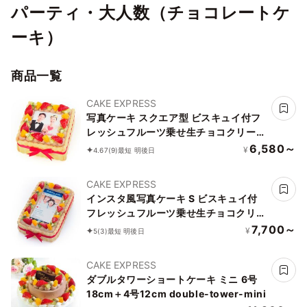
パーティ・大人数（チョコレートケ
ーキ）
商品一覧
CAKE EXPRESS
写真ケーキ スクエア型 ビスキュイ付フ
レッシュフルーツ乗せ生チョコクリーム
ショートケーキ 5号 14×14cm choco-
6,580～
¥
4.67
(9)
最短 明後日
square-5-p2
CAKE EXPRESS
インスタ風写真ケーキ S ビスキュイ付
フレッシュフルーツ乗せ生チョコクリー
ムショートケーキ 21×14cm choco-
7,700～
¥
5
(3)
最短 明後日
birthdaygram
CAKE EXPRESS
ダブルタワーショートケーキ ミニ 6号
18cm＋4号12cm double-tower-mini