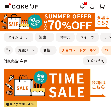
3
タイムセール
誕生日
お中元
スイーツ
ラ
お届け日
価格
チョコレートケーキ
パ
4
並べ替え
対象商品:
件
終了まで
31:54:25