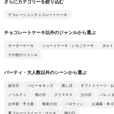
さらにカテゴリーを絞り込む
デコレーションチョコレートケーキ
チョコレートケーキ以外のジャンルから選ぶ
オーダーケーキ
ショートケーキ・いちごケーキ
タルト
その他のジャンル
パーティ・大人数以外のシーンから選ぶ
誕生日
ベビー＆キッズ
推し活
ギフトスイーツ・
ノベルティ
母の日
クリスマス
父の日
バレン
お年賀・手土産
敬老の日
ハロウィン
お歳暮・冬
夏フルーツスイーツ・ケーキ
猫の日