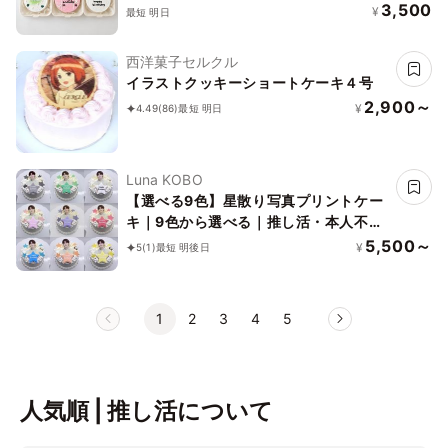
3,500
¥
最短 明日
西洋菓子セルクル
イラストクッキーショートケーキ４号
2,900～
¥
4.49
(86)
最短 明日
Luna KOBO
【選べる9色】星散り写真プリントケー
キ｜9色から選べる｜推し活・本人不在
の誕生日会
5,500～
¥
5
(1)
最短 明後日
1
2
3
4
5
人気順 | 推し活について