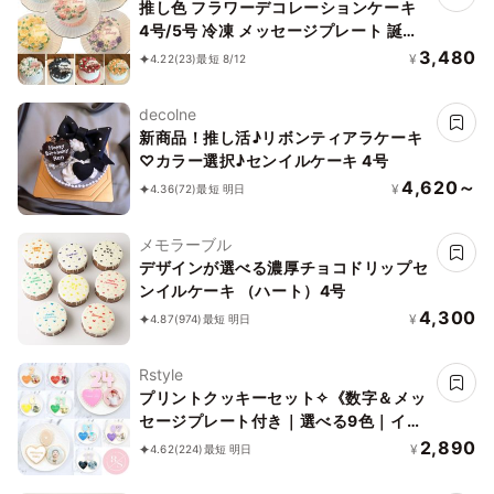
推し色 フラワーデコレーションケーキ
4号/5号 冷凍 メッセージプレート 誕生
日 母の日 アイドル サイズはオプション
3,480
¥
4.22
(23)
最短 8/12
より選択できます
decolne
新商品！推し活♪リボンティアラケーキ
♡カラー選択♪センイルケーキ 4号
4,620～
¥
4.36
(72)
最短 明日
メモラーブル
デザインが選べる濃厚チョコドリップセ
ンイルケーキ （ハート）4号
4,300
¥
4.87
(974)
最短 明日
Rstyle
プリントクッキーセット✧《数字＆メッ
セージプレート付き｜選べる9色｜イラ
スト｜写真｜キャラクター｜ケーキにの
2,890
¥
4.62
(224)
最短 明日
せるだけでオリジナルケーキの完成♪》