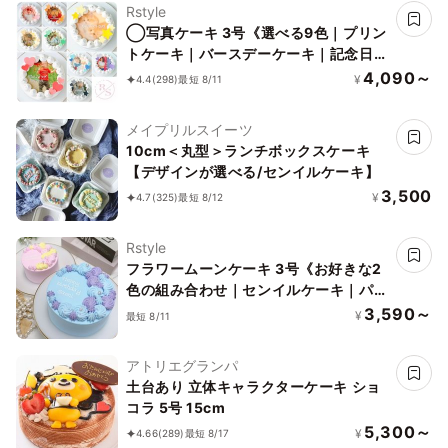
Rstyle
◯写真ケーキ 3号《選べる9色｜プリン
トケーキ｜バースデーケーキ｜記念日な
どのお祝いに♪》
4,090～
¥
4.4
(298)
最短 8/11
メイプリルスイーツ
10cm＜丸型＞ランチボックスケーキ
【デザインが選べる/センイルケーキ】
3,500
¥
4.7
(325)
最短 8/12
Rstyle
フラワームーンケーキ 3号《お好きな2
色の組み合わせ｜センイルケーキ｜パス
テルカラー｜韓国｜お好きなメッセージ
3,590～
¥
最短 8/11
♪》
アトリエグランパ
土台あり 立体キャラクターケーキ ショ
コラ 5号 15cm
5,300～
¥
4.66
(289)
最短 8/17