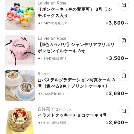
La vie en Rose
リボンケーキ（色の変更可） 3号 ラン
チボックス入り
3,800～
¥
4.74
(274)
最短 8/11
La vie en Rose
【9色カラバリ】シャンデリアフリルリ
ボンセンイルケーキ 3号
3,500～
¥
4.21
(47)
最短 8/11
Rstyle
◻︎パステルグラデーション写真ケーキ 3
号《選べる9色｜プリントケーキ✧》
3,690～
¥
4.1
(20)
最短 8/11
西洋菓子セルクル
イラストクッキーチョコケーキ 4号
2,900～
¥
4.6
(401)
最短 明日