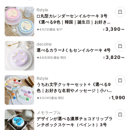
Rstyle
◻︎丸型カレンダーセンイルケーキ 3号
《選べる9色｜韓国｜誕生日｜お好きな
日付とメッセージ♪》
3,390～
¥
4.5
(12)
最短 8/11
decolne
選べるカラー♪くもセンイルケーキ 4号
3,820～
¥
4.63
(355)
最短 明日
Rstyle
うちわ文字クッキーセット✧《選べる9
色｜お好きな名前やメッセージ｜小ハー
ト2枚付♪》
1,990
¥
4.5
(141)
最短 明日
メモラーブル
デザインが選べる濃厚チョコドリップラ
ンチボックスケーキ（ペイント）3号