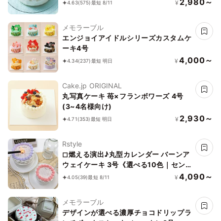
2,980～
¥
4.63
(575)
最短 8/11
メモラーブル
エンジョイアイドルシリーズカスタムケ
ーキ4号
4,000～
¥
4.34
(237)
最短 明日
Cake.jp ORIGINAL
丸写真ケーキ 苺×フランボワーズ 4号
(3~4名様向け)
2,930～
¥
4.71
(353)
最短 明日
Rstyle
◻︎燃える演出♪丸型カレンダー バーンア
ウェイケーキ 3号《選べる10色｜セン
イルケーキ｜韓国｜お好きな日付とメッ
4,090～
¥
4.05
(39)
最短 8/11
セージ｜サプライズ》
メモラーブル
デザインが選べる濃厚チョコドリップラ