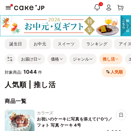
3
誕生日
お中元
スイーツ
ランキング
アイ
お届け日
価格
ジャンル
推し活
1044
人気順
対象商品:
件
人気順 | 推し活
商品一覧
カラーズ
お祝いのケーキに写真を添えて(^O^)／
フォト 写真 ケーキ 4号