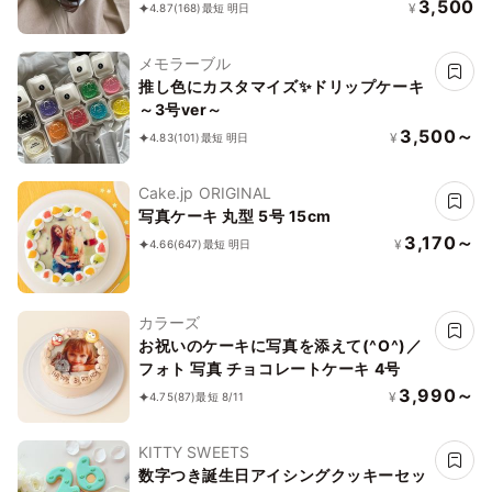
3,500
¥
4.87
(168)
最短 明日
メモラーブル
推し色にカスタマイズ✨ドリップケーキ
～3号ver～
3,500～
¥
4.83
(101)
最短 明日
Cake.jp ORIGINAL
写真ケーキ 丸型 5号 15cm
3,170～
¥
4.66
(647)
最短 明日
カラーズ
お祝いのケーキに写真を添えて(^O^)／
フォト 写真 チョコレートケーキ 4号
3,990～
¥
4.75
(87)
最短 8/11
KITTY SWEETS
数字つき誕生日アイシングクッキーセッ