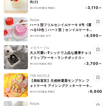
向け)
3,110～
¥
4.55
(49)
最短 明後日
Rstyle
ハート型フリルセンイルケーキ 4号《選
べる10色｜ハート型｜センイルケーキ
｜韓国｜お好きなメッセージ✧》
4,590～
¥
4.3
(61)
最短 8/11
メモラーブル
大人可愛い❣シックで上品な濃厚チョコ
ドリップケーキ～ランチボックス～
3,700～
¥
4.63
(19)
最短 明日
THE NICOLE
【美味宣言】天然特選栗モンブラン フ
ォトケーキ アイシングクッキーケーキ
文字入りアイシング 写真ケーキ 5号
6,600
¥
4.67
(30)
最短 明後日
15cm 【お好きなイラストも人気です】
Rstyle