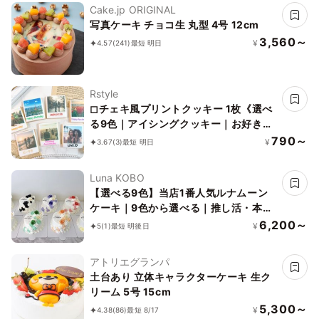
Cake.jp ORIGINAL
写真ケーキ チョコ生 丸型 4号 12cm
3,560～
¥
4.57
(241)
最短 明日
Rstyle
◻︎チェキ風プリントクッキー 1枚《選べ
る9色｜アイシングクッキー｜お好きな
メッセージで♪》
790～
¥
3.67
(3)
最短 明日
Luna KOBO
【選べる9色】当店1番人気ルナムーン
ケーキ｜9色から選べる｜推し活・本人
不在の誕生日会
6,200～
¥
5
(1)
最短 明後日
アトリエグランパ
土台あり 立体キャラクターケーキ 生ク
リーム 5号 15cm
5,300～
¥
4.38
(86)
最短 8/17